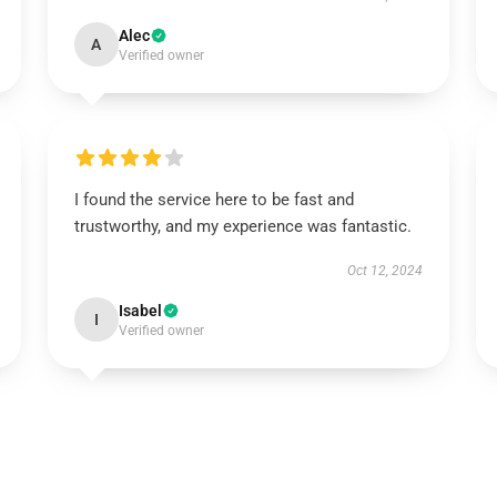
Alec
A
Verified owner
I found the service here to be fast and
trustworthy, and my experience was fantastic.
Oct 12, 2024
Isabel
I
Verified owner