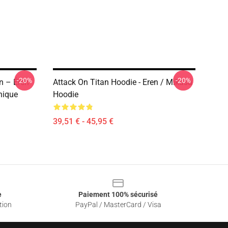
-20%
-20%
n – Éren
Attack On Titan Hoodie - Eren / Mikasa
hique
Hoodie
39,51 € - 45,95 €
e
Paiement 100% sécurisé
tion
PayPal / MasterCard / Visa