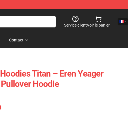
Service client
Voir le panier
Contact
 Hoodies Titan – Eren Yeager
 Pullover Hoodie
)