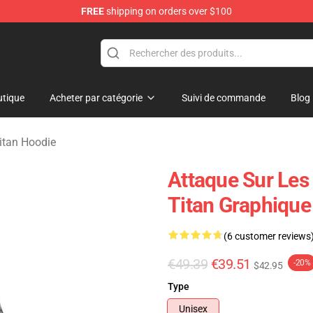
FREE
shipping on orders over $100
andise Shop
tique
Acheter par catégorie
Suivi de commande
Blog
itan Hoodie
Attaque Sur Les
Titan Graphique
(6 customer reviews
€49.39
€39.51
-20%
$42.95
Type
Unisex