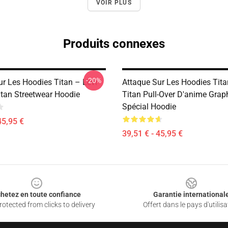
VOIR PLUS
Produits connexes
-20%
ur Les Hoodies Titan – Levi
Attaque Sur Les Hoodies Tita
itan Streetwear Hoodie
Titan Pull-Over D'anime Grap
Spécial Hoodie
45,95 €
39,51 € - 45,95 €
hetez en toute confiance
Garantie international
otected from clicks to delivery
Offert dans le pays d'utilisa