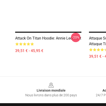
-20%
Attack On Titan Hoodie: Annie Leonhart
Attaque S
Attaque T
39,51 € - 45,95 €
39,51 € - 
Footer
Livraison mondiale
Ac
Nous livrons dans plus de 200 pays
24/7 Pr