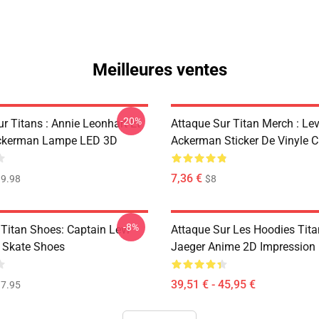
Meilleures ventes
-20%
r Titans : Annie Leonhart Et
Attaque Sur Titan Merch : Lev
ckerman Lampe LED 3D
Ackerman Sticker De Vinyle 
7,36 €
9.98
$8
-8%
 Titan Shoes: Captain Levi
Attaque Sur Les Hoodies Titan
 Skate Shoes
Jaeger Anime 2D Impression
39,51 € - 45,95 €
7.95