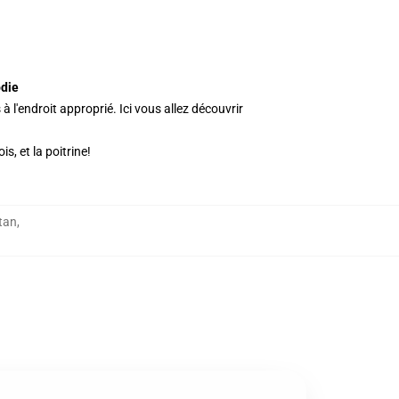
odie
l'endroit approprié. Ici vous allez découvrir
, et la poitrine!
tan
,