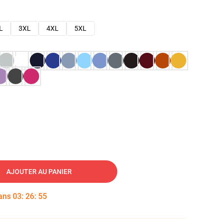
L
3XL
4XL
5XL
AJOUTER AU PANIER
dans
03
:
26
:
54