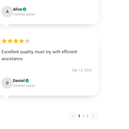
Alice
A
Verified owner
Excellent quality, must try, with efficient
assistance.
Sep 12, 2024
Daniel
D
Verified owner
1
/
1