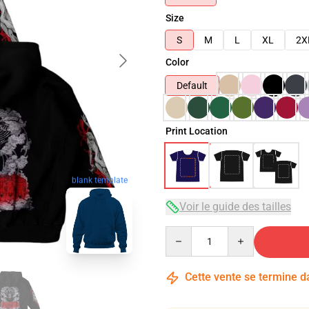
Size
S
M
L
XL
2X
Color
Default
Print Location
blank template
Voir le guide des tailles
Quantity
Cette vente se termine 