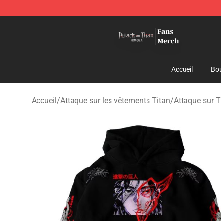
Attack On Titan Store - Official Attack On Titan Merch
Accueil
Bou
Accueil
/
Attaque sur les vêtements Titan
/
Attaque sur T