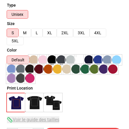
Type
Unisex
Size
S
M
L
XL
2XL
3XL
4XL
5XL
Color
Default
Print Location
Voir le guide des tailles