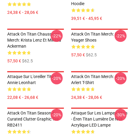
Hoodie
24,38 € - 28,06 €
39,51 € - 45,95 €
Attack On Titan Chaussures
Attack On Titan Merch: Eren
-22%
-22%
Merch: Krista Lenz Et Mikasa
Yeager Shoes
Ackerman
57,50 €
$62.5
57,50 €
$62.5
Attaque Sur L'oreiller Titan :
Attack On Titan Merch: Armin
-20%
-20%
Annie Leonhart
Arlert T-Shirt
22,08 € - 26,68 €
24,38 € - 28,06 €
Attack On Titan Season 4
Attaque Sur Les Lampes Titan
-20%
-30%
Curated Clutter Graphic Tee
- Éren Titan Lumière De Nuit
RB2411
Acrylique LED Lampe