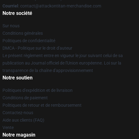
Courriel
: contact@attackontitan-merchandise.com
Notre société
Sur nous
Conditions générales
Politiques de confidentialité
DMCA - Politique sur le droit d'auteur
Le présent règlement entre en vigueur le jour suivant celui de sa
publication au Journal officiel de l'Union européenne. Loi sur la
transparence de la chaîne d'approvisionnement
Notre soutien
Politiques d'expédition et de livraison
Conditions de paiement
Politiques de retour et de remboursement
Contactez-nous
Aide aux clients (FAQ)
Vente
Notre magasin