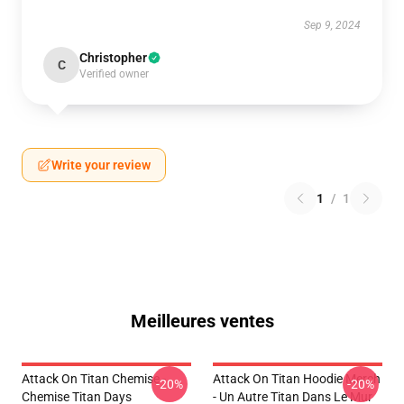
Sep 9, 2024
Christopher
C
Verified owner
Write your review
1
/
1
Meilleures ventes
Attack On Titan Chemise -
Attack On Titan Hoodie Merch
-20%
-20%
Chemise Titan Days
- Un Autre Titan Dans Le Mur