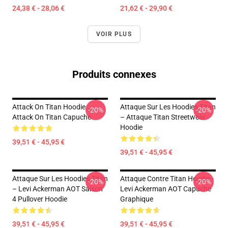
24,38 € - 28,06 €
21,62 € - 29,90 €
VOIR PLUS
Produits connexes
Attack On Titan Hoodie...
Attaque Sur Les Hoodies Titan
-20%
-20%
Attack On Titan Capuche
– Attaque Titan Streetwear
Hoodie
39,51 € - 45,95 €
39,51 € - 45,95 €
Attaque Sur Les Hoodies Titan
Attaque Contre Titan Hoodie -
-20%
-20%
– Levi Ackerman AOT Saison
Levi Ackerman AOT Capuche
4 Pullover Hoodie
Graphique
39,51 € - 45,95 €
39,51 € - 45,95 €