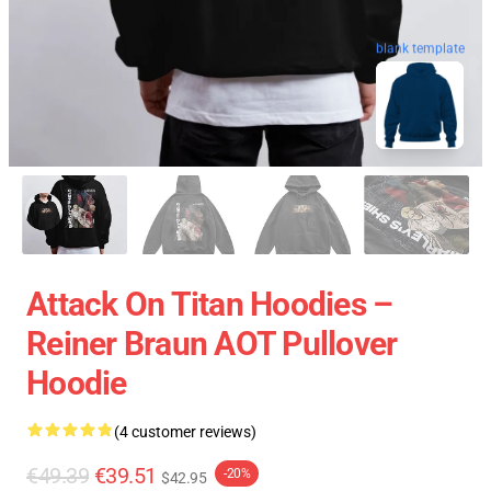
blank template
Attack On Titan Hoodies –
Reiner Braun AOT Pullover
Hoodie
(4 customer reviews)
€49.39
€39.51
-20%
$42.95