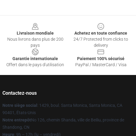
Footer
Livraison mondiale
Achetez en toute confiance
Nous livrons dans plus de 200
24/7 Protected from clicks to
pays
delivery
Garantie internationale
Paiement 100% sécurisé
Offert dans le pays d'utilisation
PayPal / MasterCard / Visa
Contactez-nous
Notre siège social
: 1429, boul. Santa Monica, Santa Monica, CA
90401, États-Unis
Notre entrepôt
No 126, chemin Shanda, ville de Beiliu, province de
Shandong, CN
Heure
: 9h – 17h (lu – vendredi)