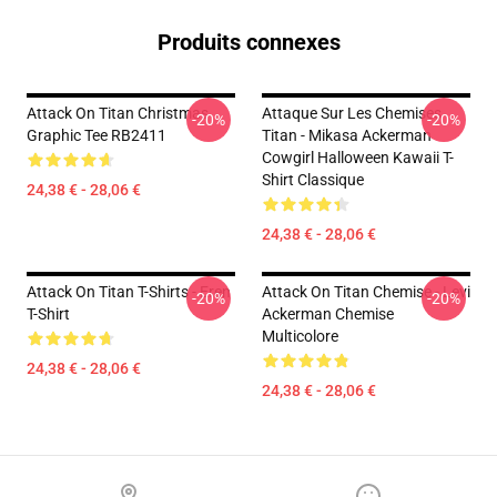
Produits connexes
Attack On Titan Christmas
Attaque Sur Les Chemises
-20%
-20%
Graphic Tee RB2411
Titan - Mikasa Ackerman
Cowgirl Halloween Kawaii T-
Shirt Classique
24,38 € - 28,06 €
24,38 € - 28,06 €
Attack On Titan T-Shirts - Eren
Attack On Titan Chemise - Levi
-20%
-20%
T-Shirt
Ackerman Chemise
Multicolore
24,38 € - 28,06 €
24,38 € - 28,06 €
Footer