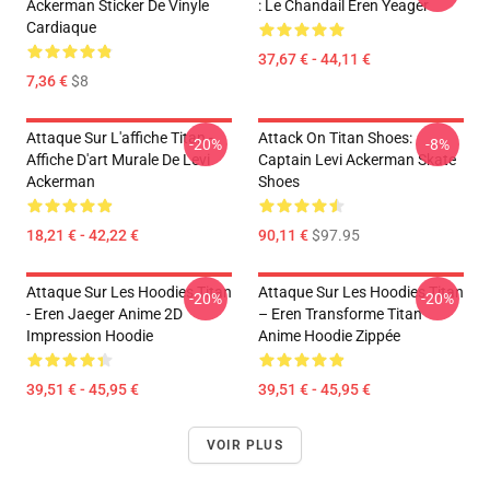
Ackerman Sticker De Vinyle
: Le Chandail Eren Yeager
Cardiaque
37,67 € - 44,11 €
7,36 €
$8
Attaque Sur L'affiche Titan -
Attack On Titan Shoes:
-20%
-8%
Affiche D'art Murale De Levi
Captain Levi Ackerman Skate
Ackerman
Shoes
18,21 € - 42,22 €
90,11 €
$97.95
Attaque Sur Les Hoodies Titan
Attaque Sur Les Hoodies Titan
-20%
-20%
- Eren Jaeger Anime 2D
– Eren Transforme Titan
Impression Hoodie
Anime Hoodie Zippée
39,51 € - 45,95 €
39,51 € - 45,95 €
VOIR PLUS