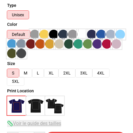
Type
Unisex
Color
Default
Size
S
M
L
XL
2XL
3XL
4XL
5XL
Print Location
Voir le guide des tailles