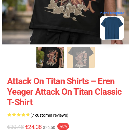
blank template
Attack On Titan Shirts – Eren
Yeager Attack On Titan Classic
T-Shirt
(7 customer reviews)
€30.48
€24.38
-20%
$26.50