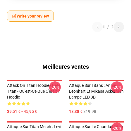
Write your review
1
/
2
Meilleures ventes
Attack On Titan Hoodie - Bête
Attaque Sur Titans : Annie
-20%
-20%
Titan - Qu'est-Ce Que C'était ?
Leonhart Et Mikasa Ackerman
Hoodie
Lampe LED 3D
39,51 € - 45,95 €
18,38 €
$19.98
Attaque Sur Titan Merch : Levi
Attaque Sur Le Chandail Titan
-20%