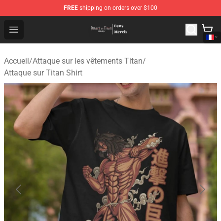
FREE
shipping on orders over $100
Attack On Titan Store - Official Attack On Titan Merchan
Open menu
Accueil
/
Attaque sur les vêtements Titan
/
Attaque sur Titan Shirt