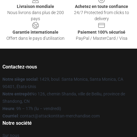
Livraison mondiale
Achetez en toute confiance
Nous livrons dans plus de 200
24/7 Protected from clicks to
pays
delivery
Garantie internationale
Paiement 100% sécurisé
Offert dans le pays d'utilisation
PayPal / MasterCard / Visa
Contactez-nous
Notre siège social
: 1429, boul. Santa Monica, Santa Monica, CA
90401, États-Unis
Notre entrepôt
No 126, chemin Shanda, ville de Beiliu, province de
Shandong, CN
Heure
: 9h – 17h (lu – vendredi)
Courriel
: contact@attackontitan-merchandise.com
Notre société
Sur nous