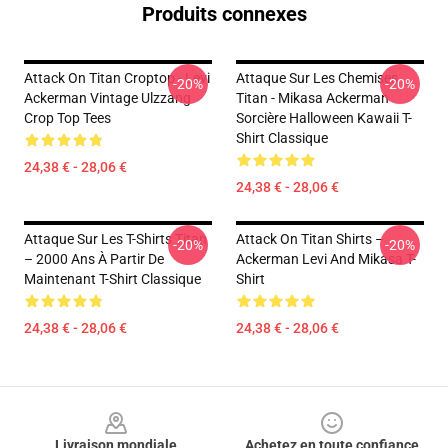
Produits connexes
Attack On Titan Croptop - Levi
Attaque Sur Les Chemises
-20%
-20%
Ackerman Vintage Ulzzang
Titan - Mikasa Ackerman
Crop Top Tees
Sorcière Halloween Kawaii T-
Shirt Classique
24,38 € - 28,06 €
24,38 € - 28,06 €
Attaque Sur Les T-Shirts Titan
Attack On Titan Shirts –
-20%
-20%
– 2000 Ans À Partir De
Ackerman Levi And Mikasa T-
Maintenant T-Shirt Classique
Shirt
24,38 € - 28,06 €
24,38 € - 28,06 €
Footer
Livraison mondiale
Achetez en toute confiance