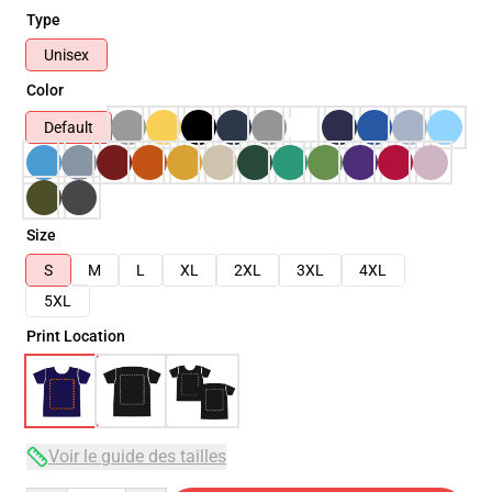
Type
Unisex
Color
Default
Size
S
M
L
XL
2XL
3XL
4XL
5XL
Print Location
Voir le guide des tailles