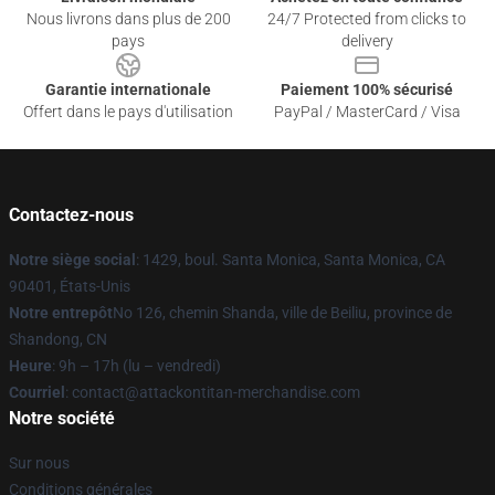
Nous livrons dans plus de 200
24/7 Protected from clicks to
pays
delivery
Garantie internationale
Paiement 100% sécurisé
Offert dans le pays d'utilisation
PayPal / MasterCard / Visa
Contactez-nous
Notre siège social
: 1429, boul. Santa Monica, Santa Monica, CA
90401, États-Unis
Notre entrepôt
No 126, chemin Shanda, ville de Beiliu, province de
Shandong, CN
Heure
: 9h – 17h (lu – vendredi)
Courriel
: contact@attackontitan-merchandise.com
Notre société
Sur nous
Conditions générales