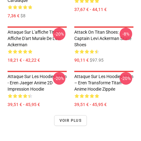
Cardiaque
37,67 € - 44,11 €
7,36 €
$8
Attaque Sur L'affiche Titan -
Attack On Titan Shoes:
-20%
-8%
Affiche D'art Murale De Levi
Captain Levi Ackerman Skate
Ackerman
Shoes
18,21 € - 42,22 €
90,11 €
$97.95
Attaque Sur Les Hoodies Titan
Attaque Sur Les Hoodies Titan
-20%
-20%
- Eren Jaeger Anime 2D
– Eren Transforme Titan
Impression Hoodie
Anime Hoodie Zippée
39,51 € - 45,95 €
39,51 € - 45,95 €
VOIR PLUS