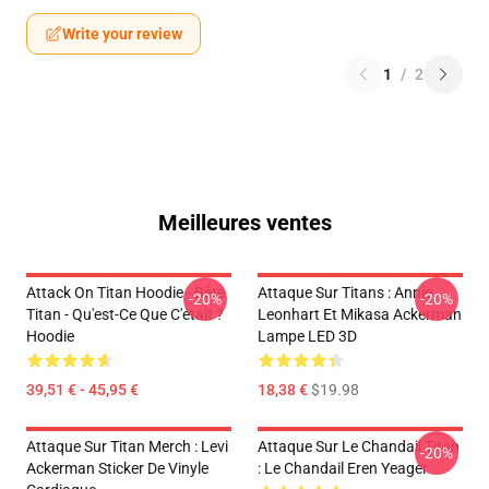
Write your review
1
/
2
Meilleures ventes
Attack On Titan Hoodie - Bête
Attaque Sur Titans : Annie
-20%
-20%
Titan - Qu'est-Ce Que C'était ?
Leonhart Et Mikasa Ackerman
Hoodie
Lampe LED 3D
39,51 € - 45,95 €
18,38 €
$19.98
Attaque Sur Titan Merch : Levi
Attaque Sur Le Chandail Titan
-20%
Ackerman Sticker De Vinyle
: Le Chandail Eren Yeager