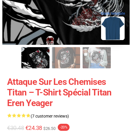
blank template
Attaque Sur Les Chemises
Titan – T-Shirt Spécial Titan
Eren Yeager
(7 customer reviews)
€30.48
€24.38
-20%
$26.50