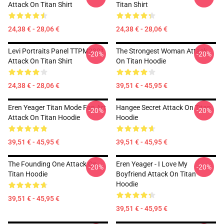
Attack On Titan Shirt
Titan Shirt
24,38 € - 28,06 €
24,38 € - 28,06 €
Levi Portraits Panel TTPM2301
The Strongest Woman Attack
-20%
-20%
Attack On Titan Shirt
On Titan Hoodie
24,38 € - 28,06 €
39,51 € - 45,95 €
Eren Yeager Titan Mode Fan Art
Hangee Secret Attack On Titan
-20%
-20%
Attack On Titan Hoodie
Hoodie
39,51 € - 45,95 €
39,51 € - 45,95 €
The Founding One Attack On
Eren Yeager - I Love My
-20%
-20%
Titan Hoodie
Boyfriend Attack On Titan
Hoodie
39,51 € - 45,95 €
39,51 € - 45,95 €