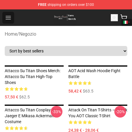
FREE
shipping on orders over $100
Attack On Titan Store - Official Attack On Titan Merchan
Open menu
Home
/
Negozio
Attacco Su Titan Shoes Merch:
AOT Acid Wash Hoodie Fight
Attacco Su Titan High-Top
Battle
Shoes
58,42 €
$63.5
57,50 €
$62.5
Attacco Su Titan Cosplay: Eren
Attack On Titan T-Shirts – Thank
-33%
-20%
Jaeger E Mikasa Ackerman
You AOT Classic T-Shirt
Costume
24,38 € - 28,06 €