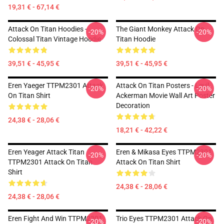
19,31 € - 67,14 €
Attack On Titan Hoodies -
The Giant Monkey Attack On
-20%
-20%
Colossal Titan Vintage Hoodie
Titan Hoodie
39,51 € - 45,95 €
39,51 € - 45,95 €
Eren Yaeger TTPM2301 Attack
Attack On Titan Posters - Levil
-20%
-20%
On Titan Shirt
Ackerman Movie Wall Art Poster
Decoration
24,38 € - 28,06 €
18,21 € - 42,22 €
Eren Yeager Attack Titan
Eren & Mikasa Eyes TTPM2301
-20%
-20%
TTPM2301 Attack On Titan
Attack On Titan Shirt
Shirt
24,38 € - 28,06 €
24,38 € - 28,06 €
Eren Fight And Win TTPM2301
Trio Eyes TTPM2301 Attack On
-20%
-20%