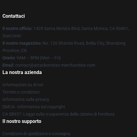
Contattaci
Il nostro ufficio
: 1429 Santa Monica Blvd, Santa Monica, CA 90401,
Stati Uniti
Il nostro magazzino
: No. 126 Shanda Road, Beiliu City, Shandong
Province, CN
Orario
: 9AM – 5PM (Mon – Fri)
Email
: contact@attackontitan-merchandise.com
La nostra azienda
Informazioni su di noi
Termini e condizioni
Informativa sulla privacy
DMCA - Informativa sul copyright
CA SB657: Legge sulla trasparenza della catena di fornitura
Il nostro supporto
Condizioni di spedizione e consegna