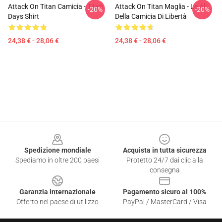
Attack On Titan Camicia - Titan
Attack On Titan Maglia - Le Ali
-20%
-20%
Days Shirt
Della Camicia Di Libertà
24,38 € - 28,06 €
24,38 € - 28,06 €
Footer
Spedizione mondiale
Acquista in tutta sicurezza
Spediamo in oltre 200 paesi
Protetto 24/7 dai clic alla
consegna
Garanzia internazionale
Pagamento sicuro al 100%
Offerto nel paese di utilizzo
PayPal / MasterCard / Visa