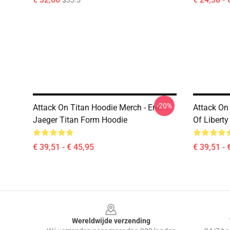
$35.5
-20%
Attack On Titan Hoodie Merch - Eren
Attack On
Jaeger Titan Form Hoodie
Of Libert
€ 39,51 - € 45,95
€ 39,51 - 
Footer
Wereldwijde verzending