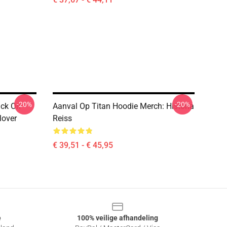
-20%
-20%
ack On
Aanval Op Titan Hoodie Merch: Historia
lover
Reiss
€ 39,51 - € 45,95
e
100% veilige afhandeling