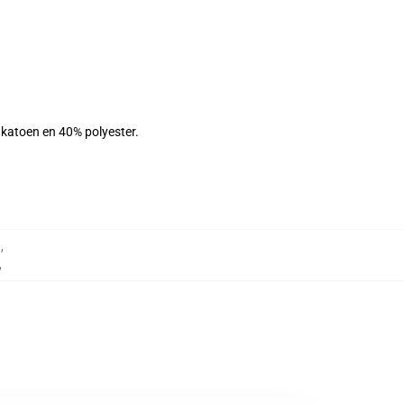
 katoen en 40% polyester.
g
,
,