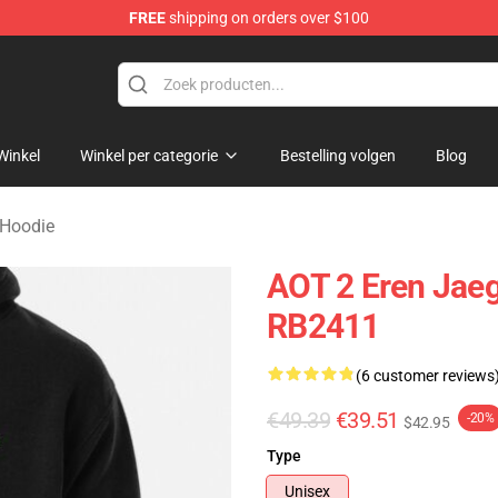
FREE
shipping on orders over $100
andise Shop
Winkel
Winkel per categorie
Bestelling volgen
Blog
 Hoodie
AOT 2 Eren Jaeg
RB2411
(6 customer reviews
€49.39
€39.51
-20%
$42.95
Type
Unisex