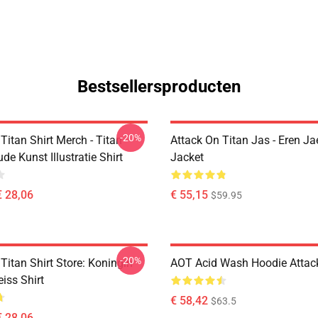
Bestsellersproducten
-20%
Titan Shirt Merch - Titan
Attack On Titan Jas - Eren Ja
e Kunst Illustratie Shirt
Jacket
€ 28,06
€ 55,15
$59.95
-20%
Titan Shirt Store: Koningin
AOT Acid Wash Hoodie Attack
eiss Shirt
€ 58,42
$63.5
€ 28,06