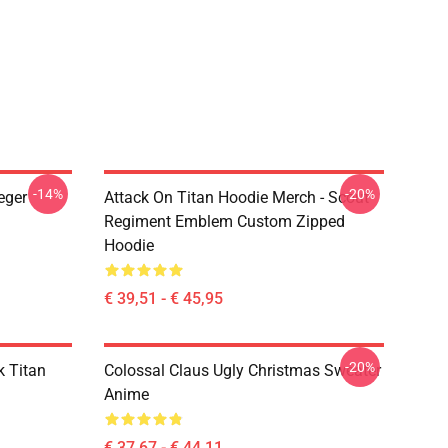
-14%
-20%
eger
Attack On Titan Hoodie Merch - Scout
Regiment Emblem Custom Zipped
Hoodie
€ 39,51 - € 45,95
-20%
 Titan
Colossal Claus Ugly Christmas Sweater
Anime
€ 37,67 - € 44,11