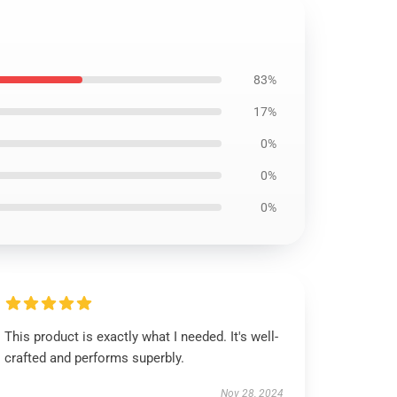
83%
17%
0%
0%
0%
This product is exactly what I needed. It's well-
crafted and performs superbly.
Nov 28, 2024