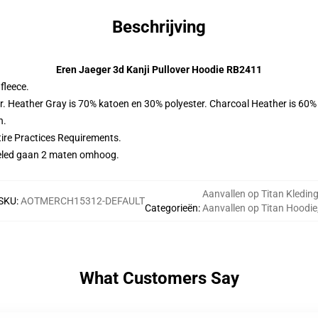
Beschrijving
Eren Jaeger 3d Kanji Pullover Hoodie RB2411
fleece.
er. Heather Gray is 70% katoen en 30% polyester. Charcoal Heather is 60%
n.
ire Practices Requirements.
eveled gaan 2 maten omhoog.
Aanvallen op Titan Kledin
SKU
:
AOTMERCH15312-DEFAULT
Categorieën
:
Aanvallen op Titan Hoodie
What Customers Say