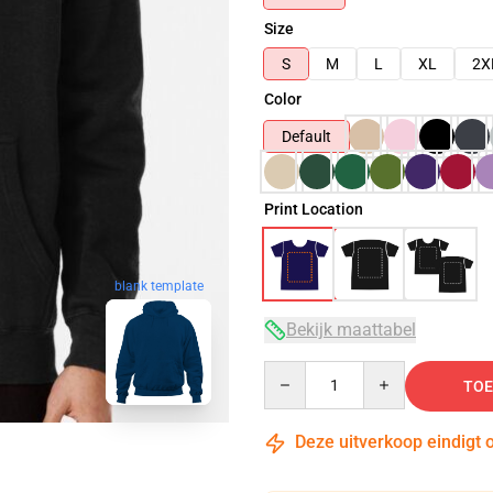
Size
S
M
L
XL
2X
Color
Default
Print Location
blank template
Bekijk maattabel
Quantity
TOE
Deze uitverkoop eindigt 