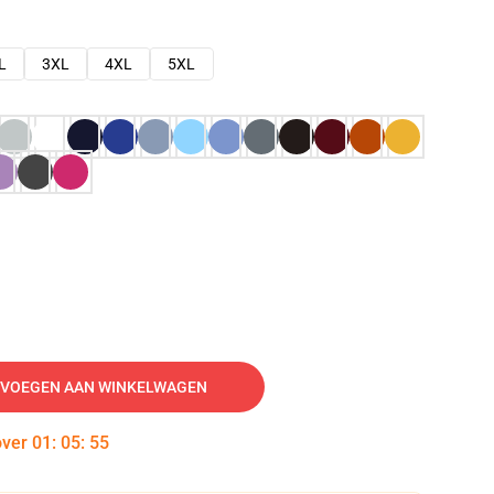
L
3XL
4XL
5XL
VOEGEN AAN WINKELWAGEN
over
01
:
05
:
54