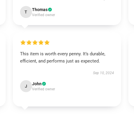
Thomas
T
Verified owner
This item is worth every penny. It’s durable,
efficient, and performs just as expected.
Sep 10, 2024
John
J
Verified owner