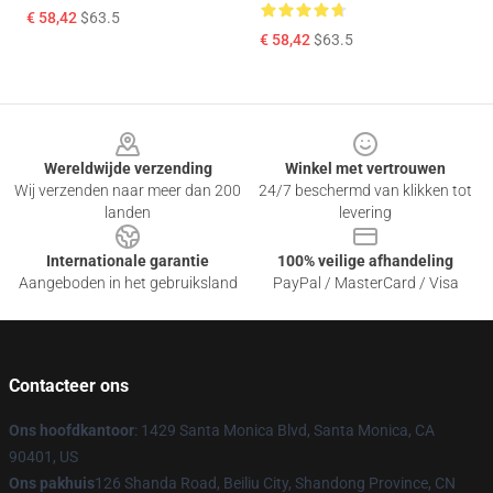
€ 58,42
$63.5
€ 58,42
$63.5
Footer
Wereldwijde verzending
Winkel met vertrouwen
Wij verzenden naar meer dan 200
24/7 beschermd van klikken tot
landen
levering
Internationale garantie
100% veilige afhandeling
Aangeboden in het gebruiksland
PayPal / MasterCard / Visa
Contacteer ons
Ons hoofdkantoor
: 1429 Santa Monica Blvd, Santa Monica, CA
90401, US
Ons pakhuis
126 Shanda Road, Beiliu City, Shandong Province, CN