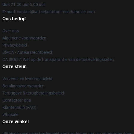
Uur
: 21.00 uur 5.00 uur
E-mail
: contact@attackontitan-merchandise.com
Ons bedrijf
Over ons
Algemene voorwaarden
Privacybeleid
DMCA - Auteursrechtbeleid
CA SB657: Wet op de transparantie van de toeleveringsketen
Onze steun
Verzend- en leveringsbeleid
Betalingsvoorwaarden
Teruggave & terugbetalingsbeleid
Contacteer ons
Klantenhulp (FAQ)
Whosale
Onze winkel
Wij bieden een verscheidenheid aan producten die zijn ontworpen door