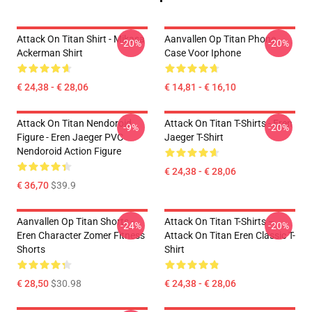
Attack On Titan Shirt - Mikasa
Aanvallen Op Titan Phone
-20%
-20%
Ackerman Shirt
Case Voor Iphone
€ 24,38 - € 28,06
€ 14,81 - € 16,10
Attack On Titan Nendoroid
Attack On Titan T-Shirts - Eren
-9%
-20%
Figure - Eren Jaeger PVC
Jaeger T-Shirt
Nendoroid Action Figure
€ 24,38 - € 28,06
€ 36,70
$39.9
Aanvallen Op Titan Shorts -
Attack On Titan T-Shirts –
-24%
-20%
Eren Character Zomer Fitness
Attack On Titan Eren Classic T-
Shorts
Shirt
€ 28,50
$30.98
€ 24,38 - € 28,06