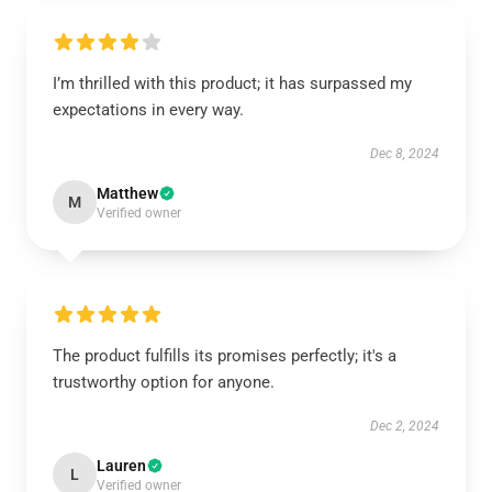
I’m thrilled with this product; it has surpassed my
expectations in every way.
Dec 8, 2024
Matthew
M
Verified owner
The product fulfills its promises perfectly; it's a
trustworthy option for anyone.
Dec 2, 2024
Lauren
L
Verified owner