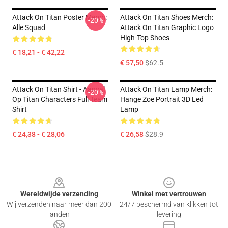
Attack On Titan Poster Merch:
Attack On Titan Shoes Merch:
-20%
Alle Squad
Attack On Titan Graphic Logo
High-Top Shoes
€ 18,21 - € 42,22
€ 57,50
$62.5
Attack On Titan Shirt - Aanval
Attack On Titan Lamp Merch:
-20%
Op Titan Characters Full Team
Hange Zoe Portrait 3D Led
Shirt
Lamp
€ 24,38 - € 28,06
€ 26,58
$28.9
Footer
Wereldwijde verzending
Winkel met vertrouwen
Wij verzenden naar meer dan 200
24/7 beschermd van klikken tot
landen
levering