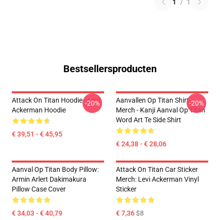
1
/
1
Bestsellersproducten
Attack On Titan Hoodie - Levi
Aanvallen Op Titan Shirt
-20%
-20%
Ackerman Hoodie
Merch - Kanji Aanval Op Titan
Word Art Te Side Shirt
€ 39,51 - € 45,95
€ 24,38 - € 28,06
Aanval Op Titan Body Pillow:
Attack On Titan Car Sticker
Armin Arlert Dakimakura
Merch: Levi Ackerman Vinyl
Pillow Case Cover
Sticker
€ 34,03 - € 40,79
€ 7,36
$8