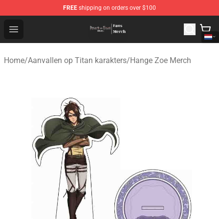
FREE
shipping on orders over $100
Attack On Titan Store - Official Attack On Titan Merchan
Open menu
Home
/
Aanvallen op Titan karakters
/
Hange Zoe Merch