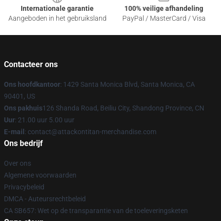
Internationale garantie
100% veilige afhandeling
Aangeboden in het gebruiksland
PayPal / MasterCard / Visa
Contacteer ons
Ons hoofdkantoor
: 1429 Santa Monica Blvd, Santa Monica, CA
90401, US
Ons pakhuis
126 Shanda Road, Beiliu City, Shandong Province, CN
Uur
: 21.00 uur 5.00 uur
E-mail
: contact@attackontitan-merchandise.com
Ons bedrijf
Over ons
Algemene voorwaarden
Privacybeleid
DMCA - Auteursrechtbeleid
CA SB657: Wet op de transparantie van de toeleveringsketen