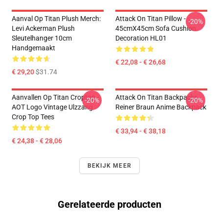
Aanval Op Titan Plush Merch:
Attack On Titan Pillow -
-20%
Levi Ackerman Plush
45cmX45cm Sofa Cushion
Sleutelhanger 10cm
Decoration HL01
Handgemaakt
€ 22,08 - € 26,68
€ 29,20
$31.74
Aanvallen Op Titan Croptop -
Attack On Titan Backpacks -
-20%
-20%
AOT Logo Vintage Ulzzang
Reiner Braun Anime Backpack
Crop Top Tees
€ 33,94 - € 38,18
€ 24,38 - € 28,06
BEKIJK MEER
Gerelateerde producten