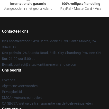
Internationale garantie
100% veilige afhandeling
Aangeboden in het gebruiksland
PayPal / MasterCard / Visa
Contacteer ons
Ons hoofdkantoor
: 1429 Santa Monica Blvd, Santa Monica, CA
90401, US
Ons pakhuis
126 Shanda Road, Beiliu City, Shandong Province, CN
Uur
: 21.00 uur 5.00 uur
E-mail
: contact@attackontitan-merchandise.com
Ons bedrijf
Over ons
Algemene voorwaarden
Privacybeleid
DMCA - Auteursrechtbeleid
CA SB657: Wet op de transparantie van de toeleveringsketen