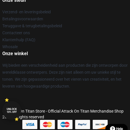
Onze steun
Verzend- en leveringsbeleid
Betalingsvoorwaarden
Teruggave & terugbetalingsbeleid
Contacteer ons
Klantenhulp (FAQ)
Whosale
Onze winkel
Wij bieden een verscheidenheid aan producten die zijn ontworpen door
wereldklasse ontwerpers. Deze zijn niet alleen om uw unieke stijl te
tonen. We zijn gepassioneerd over het vieren van creativiteit, en het
leveren van hoogwaardige producten.
UNLOCK
© Attack On Titan Store - Official Attack On Titan Merchandise Shop
10% OFF
2026 all rights reserved
Help