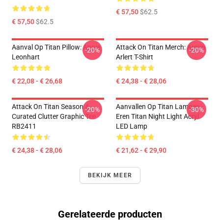
€ 57,50
$62.5
€ 57,50
$62.5
Aanval Op Titan Pillow: Annie
Attack On Titan Merch: Armin
-20%
-20%
Leonhart
Arlert T-Shirt
€ 22,08 - € 26,68
€ 24,38 - € 28,06
Attack On Titan Season 4
Aanvallen Op Titan Lampen -
-20%
-30%
Curated Clutter Graphic Tee
Eren Titan Night Light Acryl
RB2411
LED Lamp
€ 24,38 - € 28,06
€ 21,62 - € 29,90
BEKIJK MEER
Gerelateerde producten