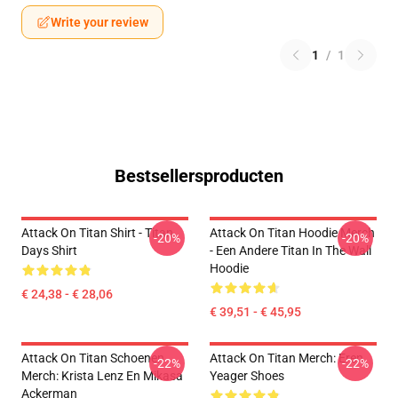
Write your review
1
/
1
Bestsellersproducten
Attack On Titan Shirt - Titan
Attack On Titan Hoodie Merch
-20%
-20%
Days Shirt
- Een Andere Titan In The Wall
Hoodie
€ 24,38 - € 28,06
€ 39,51 - € 45,95
Attack On Titan Schoenen
Attack On Titan Merch: Eren
-22%
-22%
Merch: Krista Lenz En Mikasa
Yeager Shoes
Ackerman