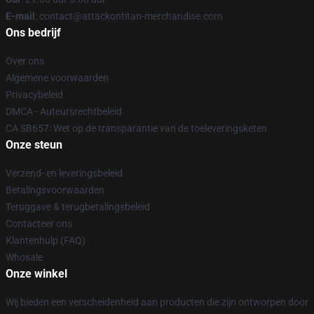
E-mail
: contact@attackontitan-merchandise.com
Ons bedrijf
Over ons
Algemene voorwaarden
Privacybeleid
DMCA - Auteursrechtbeleid
CA SB657: Wet op de transparantie van de toeleveringsketen
Onze steun
Verzend- en leveringsbeleid
Betalingsvoorwaarden
Teruggave & terugbetalingsbeleid
Contacteer ons
Klantenhulp (FAQ)
Whosale
Onze winkel
Wij bieden een verscheidenheid aan producten die zijn ontworpen door