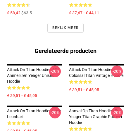
€ 58,42
$63.5
€ 37,67 - € 44,11
BEKIJK MEER
Gerelateerde producten
Attack On Titan Hoodie - AOT
Attack On Titan Hoodies -
-20%
-20%
Anime Eren Yeager Unisex
Colossal Titan Vintage Hoodie
Hoodie
€ 39,51 - € 45,95
€ 39,51 - € 45,95
Attack On Titan Hoodie: Annie
Aanval Op Titan Hoodies Eren
-20%
-20%
Leonhart
Yeager Titan Graphic Pullover
Hoodie