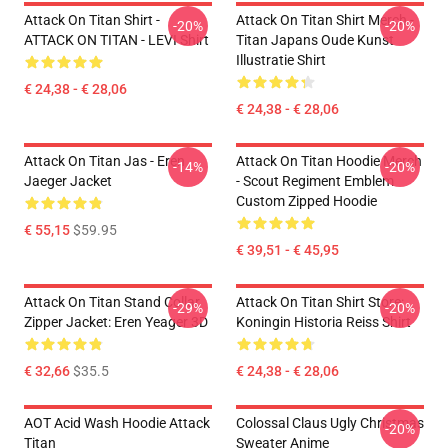
Attack On Titan Shirt -
Attack On Titan Shirt Merch -
-20%
-20%
ATTACK ON TITAN - LEVI Shirt
Titan Japans Oude Kunst
Illustratie Shirt
€ 24,38 - € 28,06
€ 24,38 - € 28,06
Attack On Titan Jas - Eren
Attack On Titan Hoodie Merch
-14%
-20%
Jaeger Jacket
- Scout Regiment Emblem
Custom Zipped Hoodie
€ 55,15
$59.95
€ 39,51 - € 45,95
Attack On Titan Stand Collar
Attack On Titan Shirt Store:
-29%
-20%
Zipper Jacket: Eren Yeager 3D
Koningin Historia Reiss Shirt
€ 32,66
$35.5
€ 24,38 - € 28,06
AOT Acid Wash Hoodie Attack
Colossal Claus Ugly Christmas
-20%
Titan
Sweater Anime