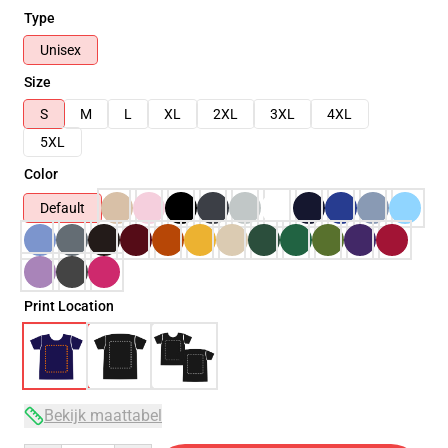
Type
Unisex
Size
S
M
L
XL
2XL
3XL
4XL
5XL
Color
Default
Print Location
Bekijk maattabel