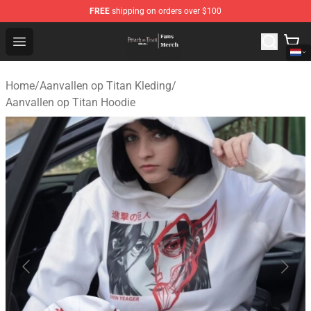
FREE
shipping on orders over $100
Attack On Titan Store - Official Attack On Titan Merchan
Open menu
Home
/
Aanvallen op Titan Kleding
/
Aanvallen op Titan Hoodie