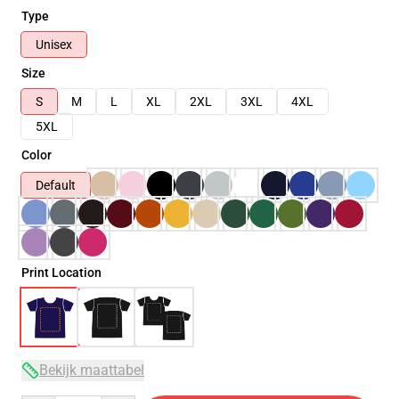
Type
Unisex
Size
S
M
L
XL
2XL
3XL
4XL
5XL
Color
Default
Print Location
Bekijk maattabel