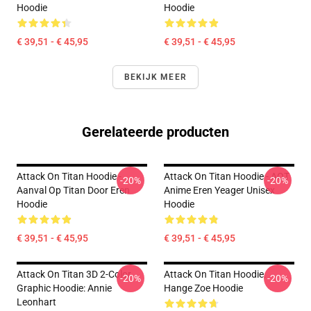
Hoodie
Hoodie
€ 39,51 - € 45,95
€ 39,51 - € 45,95
BEKIJK MEER
Gerelateerde producten
Attack On Titan Hoodie -
Attack On Titan Hoodie - AOT
-20%
-20%
Aanval Op Titan Door Eren
Anime Eren Yeager Unisex
Hoodie
Hoodie
€ 39,51 - € 45,95
€ 39,51 - € 45,95
Attack On Titan 3D 2-Color
Attack On Titan Hoodie.
-20%
-20%
Graphic Hoodie: Annie
Hange Zoe Hoodie
Leonhart