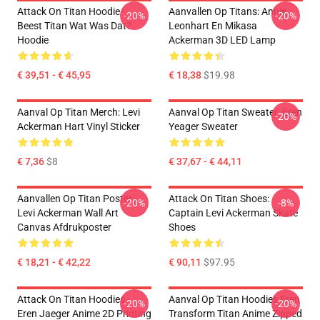
Attack On Titan Hoodie -
Aanvallen Op Titans: Annie
-20%
-20%
Beest Titan Wat Was Dat?
Leonhart En Mikasa
Hoodie
Ackerman 3D LED Lamp
€ 39,51 - € 45,95
€ 18,38
$19.98
Aanval Op Titan Merch: Levi
Aanval Op Titan Sweater: Eren
-20%
Ackerman Hart Vinyl Sticker
Yeager Sweater
€ 7,36
$8
€ 37,67 - € 44,11
Aanvallen Op Titan Poster -
Attack On Titan Shoes:
-20%
-8%
Levi Ackerman Wall Art
Captain Levi Ackerman Skate
Canvas Afdrukposter
Shoes
€ 18,21 - € 42,22
€ 90,11
$97.95
Attack On Titan Hoodies -
Aanval Op Titan Hoodies Eren
-20%
-20%
Eren Jaeger Anime 2D Printing
Transform Titan Anime Zipped