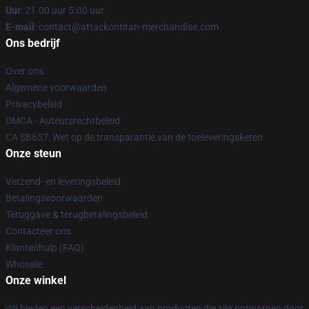
Uur
: 21.00 uur 5.00 uur
E-mail
: contact@attackontitan-merchandise.com
Ons bedrijf
Over ons
Algemene voorwaarden
Privacybeleid
DMCA - Auteursrechtbeleid
CA SB657: Wet op de transparantie van de toeleveringsketen
Onze steun
Verzend- en leveringsbeleid
Betalingsvoorwaarden
Teruggave & terugbetalingsbeleid
Contacteer ons
Klantenhulp (FAQ)
Whosale
Onze winkel
Wij bieden een verscheidenheid aan producten die zijn ontworpen door