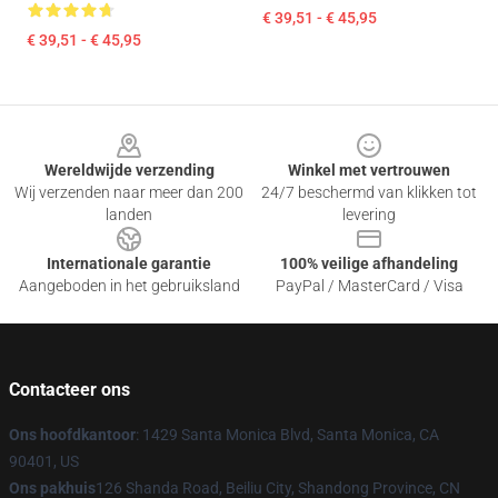
€ 39,51 - € 45,95
€ 39,51 - € 45,95
Footer
Wereldwijde verzending
Winkel met vertrouwen
Wij verzenden naar meer dan 200
24/7 beschermd van klikken tot
landen
levering
Internationale garantie
100% veilige afhandeling
Aangeboden in het gebruiksland
PayPal / MasterCard / Visa
Contacteer ons
Ons hoofdkantoor
: 1429 Santa Monica Blvd, Santa Monica, CA
90401, US
Ons pakhuis
126 Shanda Road, Beiliu City, Shandong Province, CN