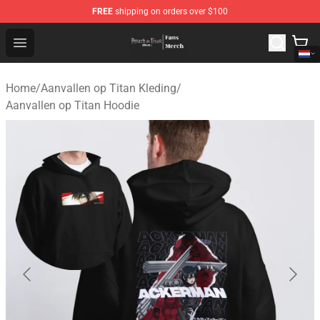
FREE
shipping on orders over $100
Attack On Titan Store - Official Attack On Titan Merchan
Open menu
Home
/
Aanvallen op Titan Kleding
/
Aanvallen op Titan Hoodie