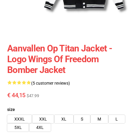
Aanvallen Op Titan Jacket -
Logo Wings Of Freedom
Bomber Jacket
(5 customer reviews)
€ 44,15
$47.99
size
XXXL
XXL
XL
S
M
L
5XL
4XL