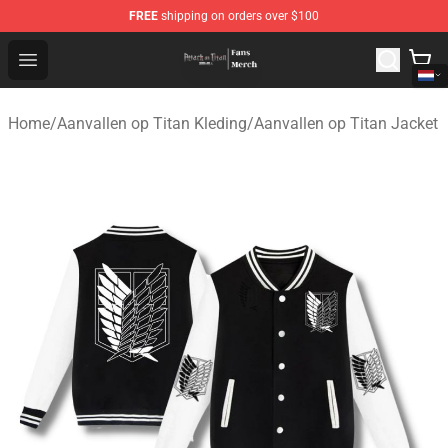
FREE
shipping on orders over $100
Attack On Titan Store - Official Attack On Titan Merchan
Open menu
Home
/
Aanvallen op Titan Kleding
/
Aanvallen op Titan Jacket