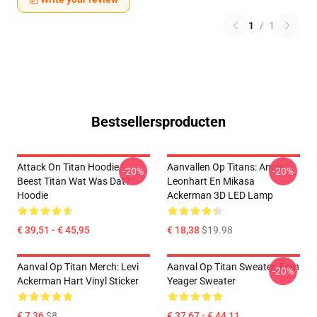
1
/
1
Bestsellersproducten
Attack On Titan Hoodie -
Aanvallen Op Titans: Annie
-20%
-20%
Beest Titan Wat Was Dat?
Leonhart En Mikasa
Hoodie
Ackerman 3D LED Lamp
€ 39,51 - € 45,95
€ 18,38
$19.98
Aanval Op Titan Merch: Levi
Aanval Op Titan Sweater: Eren
-20%
Ackerman Hart Vinyl Sticker
Yeager Sweater
€ 7,36
$8
€ 37,67 - € 44,11