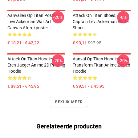
Aanvallen Op Titan Poster -
Attack On Titan Shoes:
-20%
-8%
Levi Ackerman Wall Art
Captain Levi Ackerman Skate
Canvas Afdrukposter
Shoes
€ 18,21 - € 42,22
€ 90,11
$97.95
Attack On Titan Hoodies -
Aanval Op Titan Hoodies Eren
-20%
-20%
Eren Jaeger Anime 2D Printing
Transform Titan Anime Zipped
Hoodie
Hoodie
€ 39,51 - € 45,95
€ 39,51 - € 45,95
BEKIJK MEER
Gerelateerde producten