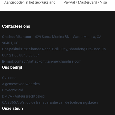
Aangeboden in het gebruiksland
PayPal / MasterCard / Visa
Contacteer ons
Ons hoofdkantoor
: 1429 Santa Monica Blvd, Santa Monica, CA
90401, US
Ons pakhuis
126 Shanda Road, Beiliu City, Shandong Province, CN
Uur
: 21.00 uur 5.00 uur
E-mail
: contact@attackontitan-merchandise.com
Ons bedrijf
Over ons
Algemene voorwaarden
Privacybeleid
DMCA - Auteursrechtbeleid
CA SB657: Wet op de transparantie van de toeleveringsketen
Onze steun