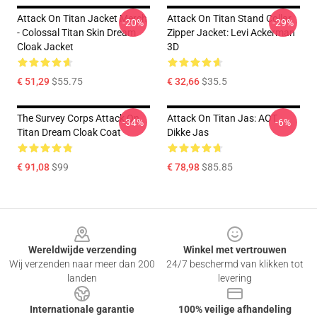
Attack On Titan Jacket Merch
Attack On Titan Stand Collar
-20%
-29%
- Colossal Titan Skin Dream
Zipper Jacket: Levi Ackerman
Cloak Jacket
3D
€ 51,29
$55.75
€ 32,66
$35.5
The Survey Corps Attack On
Attack On Titan Jas: AOT
-34%
-6%
Titan Dream Cloak Coat
Dikke Jas
€ 91,08
$99
€ 78,98
$85.85
Footer
Wereldwijde verzending
Winkel met vertrouwen
Wij verzenden naar meer dan 200
24/7 beschermd van klikken tot
landen
levering
Internationale garantie
100% veilige afhandeling