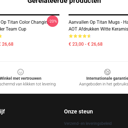
Gerelateerde producten
-20%
 Op Titan Color Changing
Aanvallen Op Titan Mugs - Ha
der Team Cup
AOT Afdrukken Witte Kerami
€ 26,68
€ 23,00 - € 26,68
Winkel met vertrouwen
Internationale garanti
chermd van klikken tot levering
Aangeboden in het gebruik
jf
Onze steun
Verzend- en leveringsbeleid