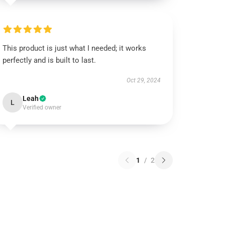
This product is just what I needed; it works
perfectly and is built to last.
Oct 29, 2024
Leah
L
Verified owner
1
/
2