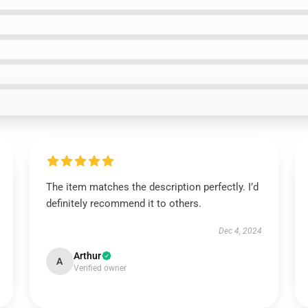
The item matches the description perfectly. I’d
definitely recommend it to others.
Dec 4, 2024
Arthur
A
Verified owner