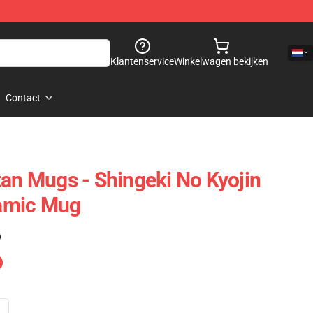
Klantenservice
Winkelwagen bekijken
Contact
tan Mugs - Shingeki No Kyojin
amic Mug
)