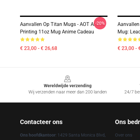
-20%
Aanvallen Op Titan Mugs - AOT Anime
Aanvallen
Printing 11oz Mug Anime Cadeau
Mug: Lea
€ 23,00 - € 26,68
€ 23,00 - 
Footer
Wereldwijde verzending
Wij verzenden naar meer dan 200 landen
24/7 bes
Contacteer ons
Ons bedri
Ons hoofdkantoor
: 1429 Santa Monica Blvd,
Over ons