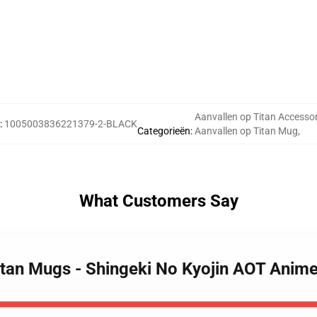
Aanvallen op Titan Accessor
:
1005003836221379-2-BLACK
Categorieën
:
Aanvallen op Titan Mug
,
What Customers Say
Titan Mugs - Shingeki No Kyojin AOT Ani