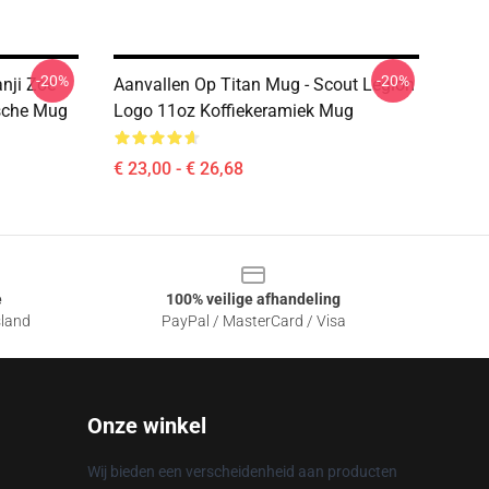
-20%
-20%
nji Zoe
Aanvallen Op Titan Mug - Scout Legion
sche Mug
Logo 11oz Koffiekeramiek Mug
€ 23,00 - € 26,68
e
100% veilige afhandeling
sland
PayPal / MasterCard / Visa
Onze winkel
Wij bieden een verscheidenheid aan producten