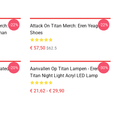
-22%
-22%
rch:
Attack On Titan Merch: Eren Yeager
rman
Shoes
€ 57,50
$62.5
-20%
-30%
rated
Aanvallen Op Titan Lampen - Eren
Titan Night Light Acryl LED Lamp
€ 21,62 - € 29,90