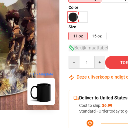
Color
Size
11 oz
15 oz
Bekijk maattabel
Quantity
TOE
blank template
Deze uitverkoop eindigt 
Deliver to United States
Cost to ship:
$6.99
Standard - Order today to g