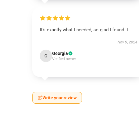
It’s exactly what I needed, so glad I found it.
Nov 9, 2024
Georgia
G
Verified owner
Write your review