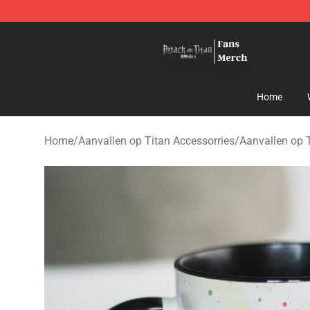
Attack On Titan Store - Official Attack On Titan Merch
Home
Home
/
Aanvallen op Titan Accessorries
/
Aanvallen op 