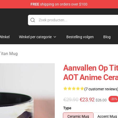
FREE
shipping on orders over $100
andise Shop
Winkel
Winkel per categorie
Bestelling volgen
Blog
Titan Mug
Aanvallen Op Ti
AOT Anime Cer
(7 customer reviews
€29.90
€23.92
-20%
$26.00
Type
Ceramic Mug
Accent Mug