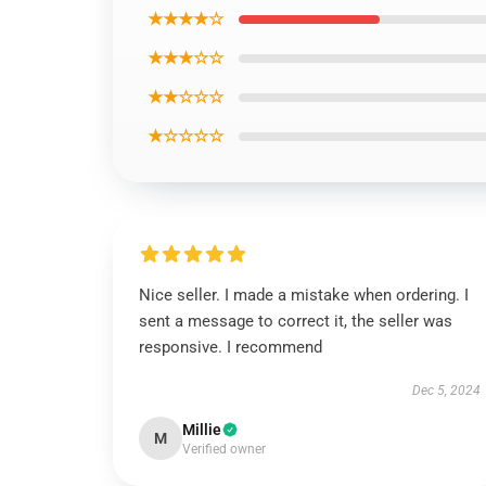
★★★★☆
★★★☆☆
★★☆☆☆
★☆☆☆☆
Nice seller. I made a mistake when ordering. I
sent a message to correct it, the seller was
responsive. I recommend
Dec 5, 2024
Millie
M
Verified owner