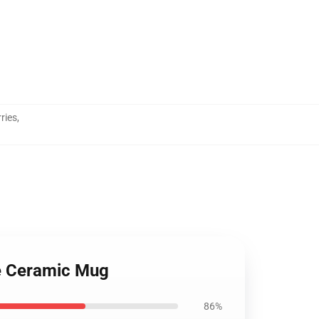
ries
,
me Ceramic Mug
86%