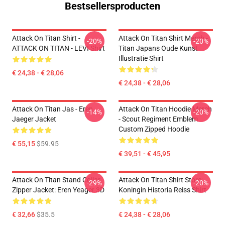
Bestsellersproducten
Attack On Titan Shirt -
Attack On Titan Shirt Merch -
-20%
-20%
ATTACK ON TITAN - LEVI Shirt
Titan Japans Oude Kunst
Illustratie Shirt
€ 24,38 - € 28,06
€ 24,38 - € 28,06
Attack On Titan Jas - Eren
Attack On Titan Hoodie Merch
-14%
-20%
Jaeger Jacket
- Scout Regiment Emblem
Custom Zipped Hoodie
€ 55,15
$59.95
€ 39,51 - € 45,95
Attack On Titan Stand Collar
Attack On Titan Shirt Store:
-29%
-20%
Zipper Jacket: Eren Yeager 3D
Koningin Historia Reiss Shirt
€ 32,66
$35.5
€ 24,38 - € 28,06