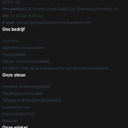
90401, US
Ons pakhuis
126 Shanda Road, Beiliu City, Shandong Province, CN
Uur
: 21.00 uur 5.00 uur
E-mail
: contact@attackontitan-merchandise.com
Ons bedrijf
Over ons
Algemene voorwaarden
Privacybeleid
DMCA - Auteursrechtbeleid
CA SB657: Wet op de transparantie van de toeleveringsketen
Onze steun
Verzend- en leveringsbeleid
Betalingsvoorwaarden
Teruggave & terugbetalingsbeleid
Contacteer ons
Klantenhulp (FAQ)
Whosale
Onze winkel