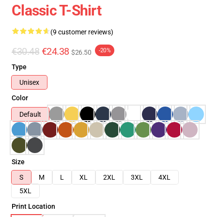
Classic T-Shirt
(9 customer reviews)
€30.48
€24.38
-20%
$26.50
Type
Unisex
Color
Default
Size
S
M
L
XL
2XL
3XL
4XL
5XL
Print Location