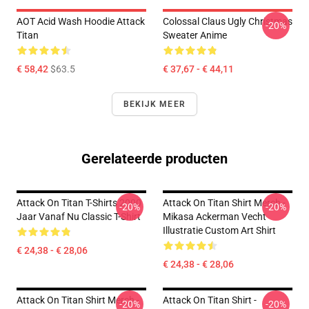
AOT Acid Wash Hoodie Attack
Colossal Claus Ugly Christmas
-20%
Titan
Sweater Anime
€ 58,42
$63.5
€ 37,67 - € 44,11
BEKIJK MEER
Gerelateerde producten
Attack On Titan T-Shirts 2000
Attack On Titan Shirt Merch -
-20%
-20%
Jaar Vanaf Nu Classic T-Shirt
Mikasa Ackerman Vecht
Illustratie Custom Art Shirt
€ 24,38 - € 28,06
€ 24,38 - € 28,06
Attack On Titan Shirt Merch -
Attack On Titan Shirt -
-20%
-20%