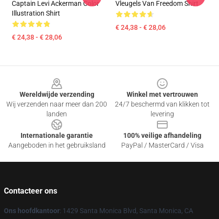
Captain Levi Ackerman Color
Vleugels Van Freedom Shirt
Illustration Shirt
€ 24,38 - € 28,06
€ 24,38 - € 28,06
Footer
Wereldwijde verzending
Winkel met vertrouwen
Wij verzenden naar meer dan 200
24/7 beschermd van klikken tot
landen
levering
Internationale garantie
100% veilige afhandeling
Aangeboden in het gebruiksland
PayPal / MasterCard / Visa
Contacteer ons
Ons hoofdkantoor
: 1429 Santa Monica Blvd, Santa Monica, CA