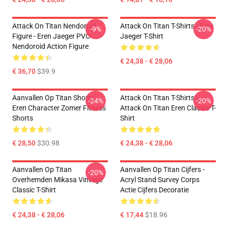
Attack On Titan Nendoroid
Attack On Titan T-Shirts - Eren
-9%
-20%
Figure - Eren Jaeger PVC
Jaeger T-Shirt
Nendoroid Action Figure
€ 24,38 - € 28,06
€ 36,70
$39.9
Aanvallen Op Titan Shorts -
Attack On Titan T-Shirts –
-24%
-20%
Eren Character Zomer Fitness
Attack On Titan Eren Classic T-
Shorts
Shirt
€ 28,50
$30.98
€ 24,38 - € 28,06
Aanvallen Op Titan
Aanvallen Op Titan Cijfers -
-20%
Overhemden Mikasa Vintage
Acryl Stand Survey Corps
Classic T-Shirt
Actie Cijfers Decoratie
€ 24,38 - € 28,06
€ 17,44
$18.96