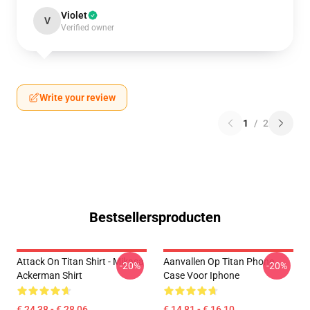
Violet
V
Verified owner
Write your review
1
/
2
Bestsellersproducten
Attack On Titan Shirt - Mikasa
Aanvallen Op Titan Phone
-20%
-20%
Ackerman Shirt
Case Voor Iphone
€ 24,38 - € 28,06
€ 14,81 - € 16,10