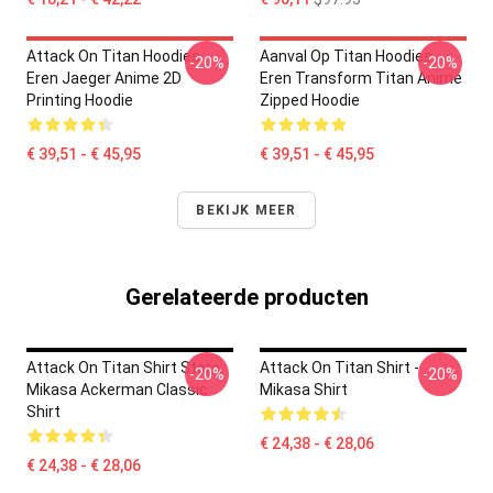
Attack On Titan Hoodies -
Aanval Op Titan Hoodies
-20%
-20%
Eren Jaeger Anime 2D
Eren Transform Titan Anime
Printing Hoodie
Zipped Hoodie
€ 39,51 - € 45,95
€ 39,51 - € 45,95
BEKIJK MEER
Gerelateerde producten
Attack On Titan Shirt Store:
Attack On Titan Shirt -
-20%
-20%
Mikasa Ackerman Classic
Mikasa Shirt
Shirt
€ 24,38 - € 28,06
€ 24,38 - € 28,06