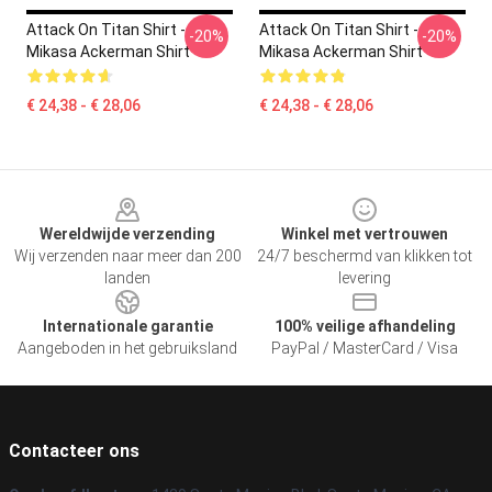
Attack On Titan Shirt -
Attack On Titan Shirt -
-20%
-20%
Mikasa Ackerman Shirt
Mikasa Ackerman Shirt
€ 24,38 - € 28,06
€ 24,38 - € 28,06
Footer
Wereldwijde verzending
Winkel met vertrouwen
Wij verzenden naar meer dan 200
24/7 beschermd van klikken tot
landen
levering
Internationale garantie
100% veilige afhandeling
Aangeboden in het gebruiksland
PayPal / MasterCard / Visa
Contacteer ons