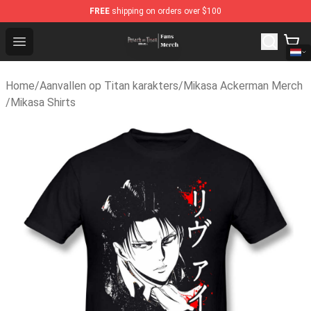
FREE
shipping on orders over $100
Attack On Titan Store - Official Attack On Titan Mercha
Open menu
Home
/
Aanvallen op Titan karakters
/
Mikasa Ackerman Merch
/
Mikasa Shirts