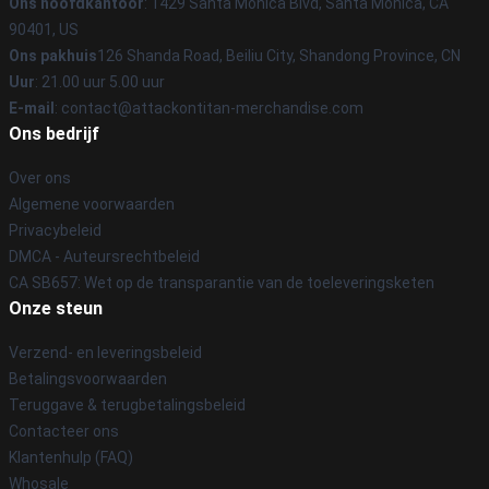
Ons hoofdkantoor
: 1429 Santa Monica Blvd, Santa Monica, CA
90401, US
Ons pakhuis
126 Shanda Road, Beiliu City, Shandong Province, CN
Uur
: 21.00 uur 5.00 uur
E-mail
: contact@attackontitan-merchandise.com
Ons bedrijf
Over ons
Algemene voorwaarden
Privacybeleid
DMCA - Auteursrechtbeleid
CA SB657: Wet op de transparantie van de toeleveringsketen
Onze steun
Verzend- en leveringsbeleid
Betalingsvoorwaarden
Teruggave & terugbetalingsbeleid
Contacteer ons
Klantenhulp (FAQ)
Whosale