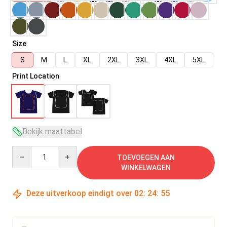
Size
S
M
L
XL
2XL
3XL
4XL
5XL
Print Location
Bekijk maattabel
Quantity
TOEVOEGEN AAN
WINKELWAGEN
Deze uitverkoop eindigt over
02
:
24
:
54