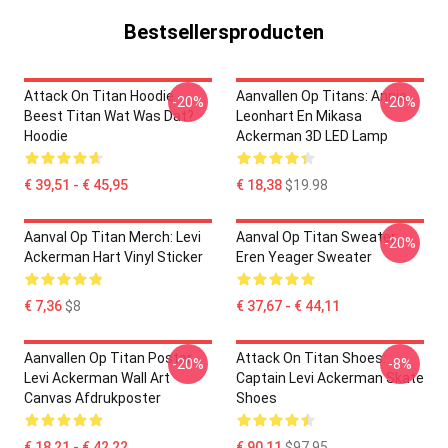
Bestsellersproducten
Attack On Titan Hoodie -
Aanvallen Op Titans: Annie
-20%
-20%
Beest Titan Wat Was Dat?
Leonhart En Mikasa
Hoodie
Ackerman 3D LED Lamp
€ 39,51 - € 45,95
€ 18,38
$19.98
Aanval Op Titan Merch: Levi
Aanval Op Titan Sweater:
-20%
Ackerman Hart Vinyl Sticker
Eren Yeager Sweater
€ 7,36
$8
€ 37,67 - € 44,11
Aanvallen Op Titan Poster -
Attack On Titan Shoes:
-20%
-8%
Levi Ackerman Wall Art
Captain Levi Ackerman Skate
Canvas Afdrukposter
Shoes
€ 18,21 - € 42,22
€ 90,11
$97.95