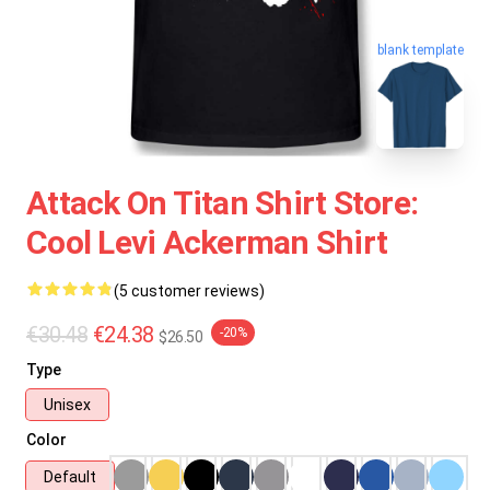
blank template
Attack On Titan Shirt Store:
Cool Levi Ackerman Shirt
(5 customer reviews)
€30.48
€24.38
-20%
$26.50
Type
Unisex
Color
Default