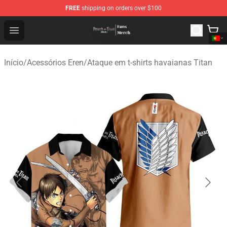
FREE
shipping on orders over $100
Attack On Titan Store - Official Attack On Titan Merchan
Open menu
Início
/
Acessórios Eren
/
Ataque em t-shirts havaianas Titan