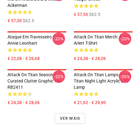
Ackerman
€ 57,50
$62.5
€ 57,50
$62.5
Ataque Em Travesseiro Titan:
Attack On Titan Merch: Armin
-20%
-20%
Annie Leonhart
Arlert T-Shirt
€ 22,08 - € 26,68
€ 24,38 - € 28,06
Attack On Titan Season 4
Attack On Titan Lamps - Eren
-20%
-30%
Curated Clutter Graphic Tee
Titan Night Light Acrylic LED
RB2411
Lamp
€ 24,38 - € 28,06
€ 21,62 - € 29,90
VER MAIS