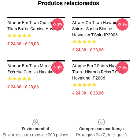
Produtos relacionados
Ataque Em Titan Queimando
Attack On Titan Hawaiian T-
-20%
-20%
Titan Battle Camisa Havaiana
Shirts - Sasha Blouse
Hawaiian T-Shirt IP2006
€ 24,38 - € 28,06
€ 24,38 - € 28,06
Ataque Em Titan Marleyan
Ataque Em T-Shirts Havaianas
-20%
-20%
Exército Camisa Havaiana
Titan - Historia Reiss T-Shirt
Havaiana IP2006
€ 24,38 - € 28,06
€ 24,38 - € 28,06
Footer
Envio mundial
Compre com confiança
Enviamos para mais de 200 países
Protegido 24/7, do clique à