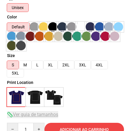
Unisex
Color
Default
Size
S
M
L
XL
2XL
3XL
4XL
5XL
Print Location
Ver guia de tamanhos
Quantity
ADICIONAR AO CARRINHO