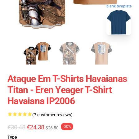
blank template
Ataque Em T-Shirts Havaianas
Titan - Eren Yeager T-Shirt
Havaiana IP2006
(7 customer reviews)
€30.48
€24.38
-20%
$26.50
Type