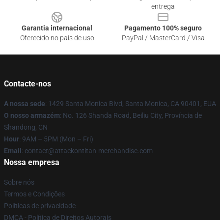
entrega
Garantia internacional
Pagamento 100% seguro
Oferecido no país de uso
PayPal / MasterCard / Visa
Contacte-nos
A nossa sede
: 1429 Santa Monica Blvd, Santa Monica, CA 90401, EUA
O nosso armazém
: No. 126 Shanda Road, Beiliu City, Província de
Shandong, CN
Hour
: 9AM – 5PM (Mon – Fri)
Email
: contact@attackontitan-merchandise.com
Nossa empresa
Sobre nós
Termos e Condições
Políticas de privacidade
DMCA - Política de Direitos Autorais