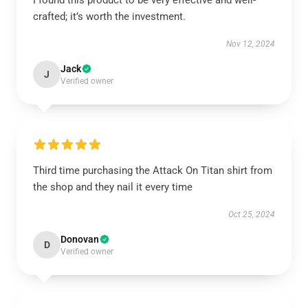
I found this product to be very effective and well-
crafted; it’s worth the investment.
Nov 12, 2024
Jack
J
Verified owner
Third time purchasing the Attack On Titan shirt from
the shop and they nail it every time
Oct 25, 2024
Donovan
D
Verified owner