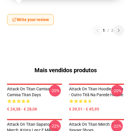
Write your review
1
/
2
Mais vendidos produtos
Attack On Titan Camisa -
Attack On Titan Hoodie Merch
-20%
-20%
Camisa Titan Days
- Outro Titã Na Parede Hoodie
€ 24,38 - € 28,06
€ 39,51 - € 45,95
Attack On Titan Sapatos
Attack On Titan Merch: Eren
-22%
-22%
Merch: Krista Lenz E Mikasa
Yeager Shoes