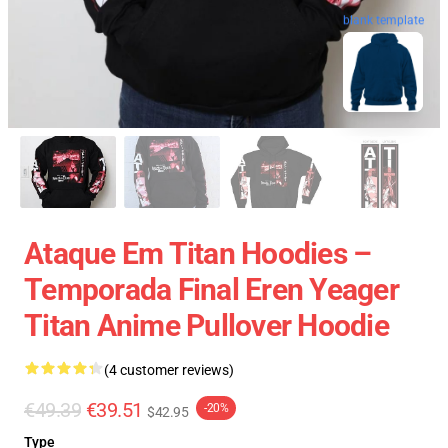
blank template
Ataque Em Titan Hoodies –
Temporada Final Eren Yeager
Titan Anime Pullover Hoodie
(4 customer reviews)
€49.39
€39.51
-20%
$42.95
Type