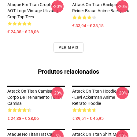
Ataque Em Titan Croptop -
Attack On Titan Backpacks -
-20%
-20%
AOT Logo Vintage Ulzzang
Reiner Braun Anime Backpack
Crop Top Tees
€ 33,94 - € 38,18
€ 24,38 - € 28,06
VER MAIS
Produtos relacionados
Attack On Titan Camisa -
Attack On Titan Hoodie Merch
-20%
-20%
Corpo De Treinamento 104th
- Levi Ackerman Anime
Camisa
Retrato Hoodie
€ 24,38 - € 28,06
€ 39,51 - € 45,95
Ataque No Titan Hat Cap:
Attack On Titan Shirt Merch -
-5%
-20%