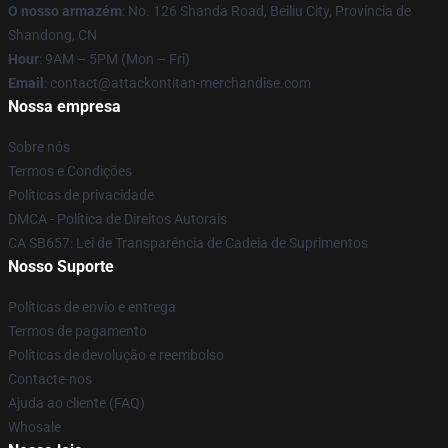
O nosso armazém
: No. 126 Shanda Road, Beiliu City, Província de
Shandong, CN
Hour
: 9AM – 5PM (Mon – Fri)
Email
: contact@attackontitan-merchandise.com
Nossa empresa
Sobre nós
Termos e Condições
Políticas de privacidade
DMCA - Política de Direitos Autorais
CA SB657: Lei de Transparência de Cadeia de Suprimentos
Nosso Suporte
Políticas de envio e entrega
Termos de pagamento
Políticas de devolução e reembolso
Contacte-nos
Ajuda ao cliente (FAQ)
Whosale