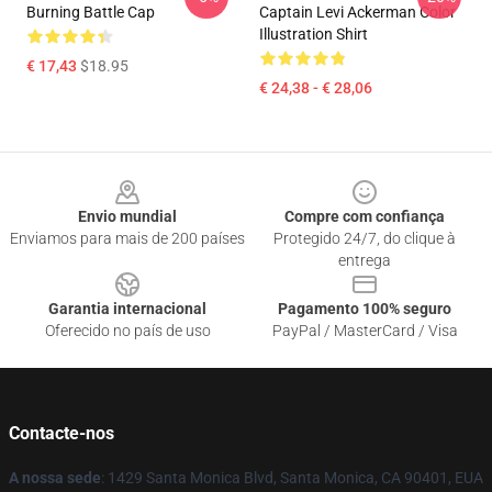
Burning Battle Cap
Captain Levi Ackerman Color
Illustration Shirt
€ 17,43
$18.95
€ 24,38 - € 28,06
Footer
Envio mundial
Compre com confiança
Enviamos para mais de 200 países
Protegido 24/7, do clique à
entrega
Garantia internacional
Pagamento 100% seguro
Oferecido no país de uso
PayPal / MasterCard / Visa
Contacte-nos
A nossa sede
: 1429 Santa Monica Blvd, Santa Monica, CA 90401, EUA