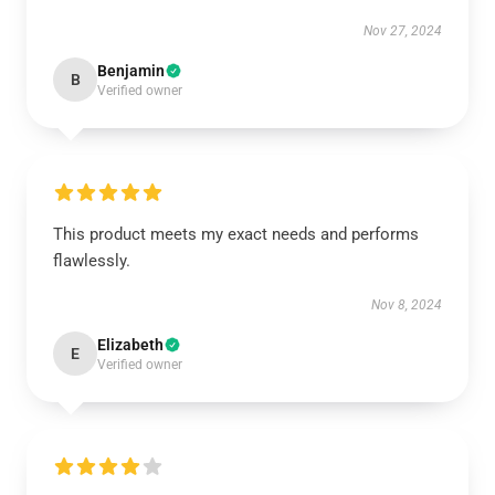
Nov 27, 2024
Benjamin
B
Verified owner
This product meets my exact needs and performs
flawlessly.
Nov 8, 2024
Elizabeth
E
Verified owner