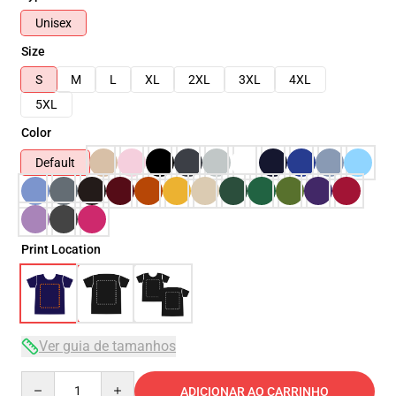
Unisex
Size
S
M
L
XL
2XL
3XL
4XL
5XL
Color
Default
Print Location
Ver guia de tamanhos
Quantity
ADICIONAR AO CARRINHO