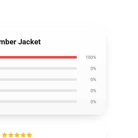
omber Jacket
100%
0%
0%
0%
0%