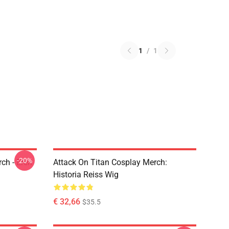
1
/
1
-20%
ch - Eren
Attack On Titan Cosplay Merch:
Historia Reiss Wig
€ 32,66
$35.5