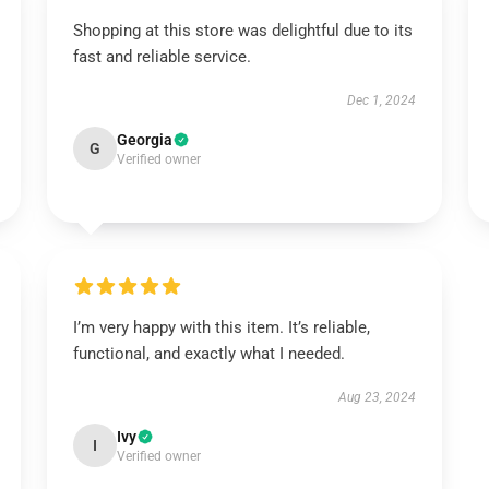
Shopping at this store was delightful due to its
fast and reliable service.
Dec 1, 2024
Georgia
G
Verified owner
I’m very happy with this item. It’s reliable,
functional, and exactly what I needed.
Aug 23, 2024
Ivy
I
Verified owner