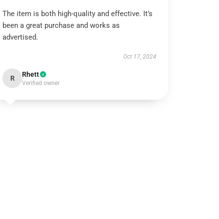
The item is both high-quality and effective. It’s
been a great purchase and works as
advertised.
Oct 17, 2024
Rhett
R
Verified owner