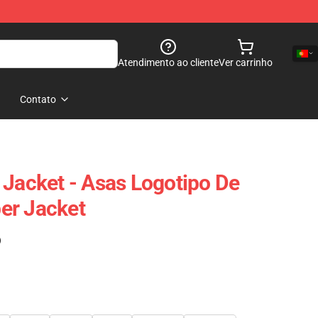
Atendimento ao cliente
Ver carrinho
Contato
 Jacket - Asas Logotipo De
er Jacket
)