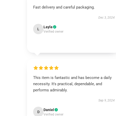
Fast delivery and careful packaging.
Dec 3, 2024
Layla
L
Verified owner
This item is fantastic and has become a daily
necessity. It's practical, dependable, and
performs admirably.
Sep 9, 2024
Daniel
D
Verified owner