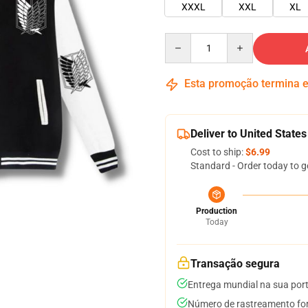
XXXL
XXL
XL
Quantity
Esta promoção termina
Deliver to United States
Cost to ship:
$6.99
Standard - Order today to g
Production
Today
Transação segura
Entrega mundial na sua por
Número de rastreamento for