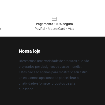
Pagamento 100% seguro
o
PayPal / MasterCard / Visa
Nossa loja
Oferecemos uma variedade de produtos que são
projetados por designers de classe mundial.
Estes não são apenas para mostrar o seu estilo
único. Somos apaixonados por celebrar a
criatividade e fornecer produtos de alta
qualidade.