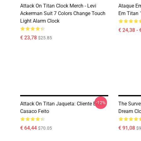
Attack On Titan Clock Merch - Levi
Ataque Em
Ackerman Suit 7 Colors Change Touch
Em Titan 
Light Alarm Clock
€ 24,38 - 
€ 23,78
$25.85
-12%
Attack On Titan Jaqueta: Cliente Eren
The Surve
Casaco Feito
Dream Clo
€ 64,44
€ 91,08
$70.05
$