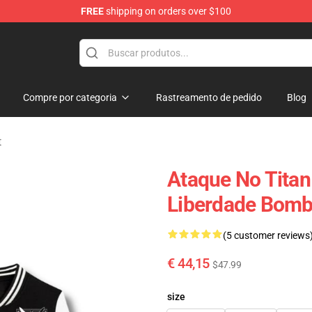
FREE
shipping on orders over $100
andise Shop
Compre por categoria
Rastreamento de pedido
Blog
t
Ataque No Titan
Liberdade Bomb
(5 customer reviews
€ 44,15
$47.99
size