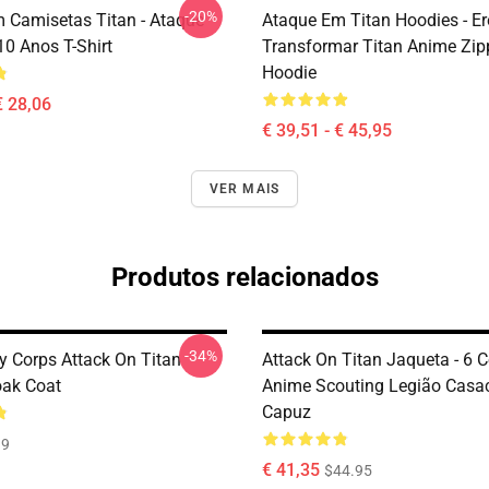
-20%
 Camisetas Titan - Ataque
Ataque Em Titan Hoodies - E
10 Anos T-Shirt
Transformar Titan Anime Zip
Hoodie
€ 28,06
€ 39,51 - € 45,95
VER MAIS
Produtos relacionados
-34%
y Corps Attack On Titan
Attack On Titan Jaqueta - 6 
ak Coat
Anime Scouting Legião Cas
Capuz
99
€ 41,35
$44.95