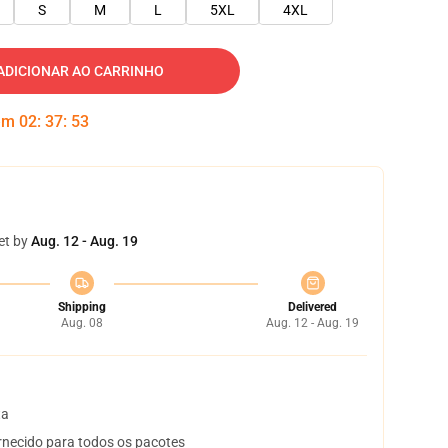
S
M
L
5XL
4XL
ADICIONAR AO CARRINHO
 em
02
:
37
:
53
et by
Aug. 12 - Aug. 19
Shipping
Delivered
Aug. 08
Aug. 12 - Aug. 19
ta
necido para todos os pacotes