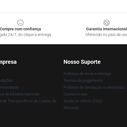
Compre com confiança
Garantia internacional
gido 24/7, do clique à entrega
Oferecido no país de us
mpresa
Nosso Suporte
Políticas de envio e entrega
ndições
Termos de pagamento
privacidade
Políticas de devolução e reembolso
ca de Direitos Autorais
Contacte-nos
i de Transparência de Cadeia de
Ajuda ao cliente (FAQ)
Whosale