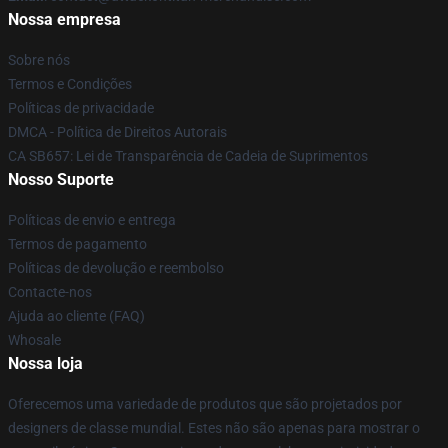
Nossa empresa
Sobre nós
Termos e Condições
Políticas de privacidade
DMCA - Política de Direitos Autorais
CA SB657: Lei de Transparência de Cadeia de Suprimentos
Nosso Suporte
Políticas de envio e entrega
Termos de pagamento
Políticas de devolução e reembolso
Contacte-nos
Ajuda ao cliente (FAQ)
Whosale
Nossa loja
Oferecemos uma variedade de produtos que são projetados por
designers de classe mundial. Estes não são apenas para mostrar o