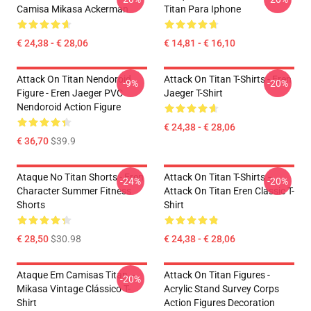
Camisa Mikasa Ackerman
Titan Para Iphone
€ 24,38 - € 28,06
€ 14,81 - € 16,10
Attack On Titan Nendoroid
Attack On Titan T-Shirts - Eren
-9%
-20%
Figure - Eren Jaeger PVC
Jaeger T-Shirt
Nendoroid Action Figure
€ 24,38 - € 28,06
€ 36,70
$39.9
Ataque No Titan Shorts - Eren
Attack On Titan T-Shirts –
-24%
-20%
Character Summer Fitness
Attack On Titan Eren Classic T-
Shorts
Shirt
€ 28,50
$30.98
€ 24,38 - € 28,06
Ataque Em Camisas Titan –
Attack On Titan Figures -
-20%
Mikasa Vintage Clássico T-
Acrylic Stand Survey Corps
Shirt
Action Figures Decoration