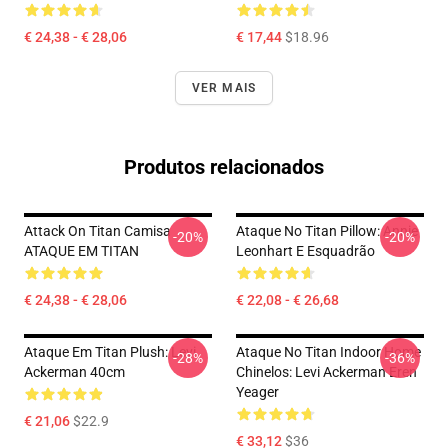
€ 24,38 - € 28,06
€ 17,44
$18.96
VER MAIS
Produtos relacionados
Attack On Titan Camisa
Ataque No Titan Pillow: Annie
-20%
-20%
ATAQUE EM TITAN
Leonhart E Esquadrão
€ 24,38 - € 28,06
€ 22,08 - € 26,68
Ataque Em Titan Plush: Levi
Ataque No Titan Indoor Home
-28%
-36%
Ackerman 40cm
Chinelos: Levi Ackerman Eren
Yeager
€ 21,06
$22.9
€ 33,12
$36