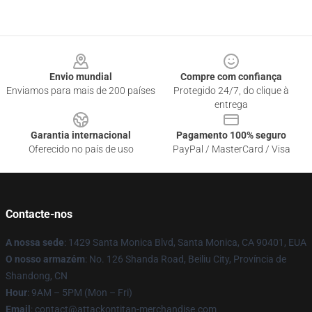
Footer
Envio mundial
Compre com confiança
Enviamos para mais de 200 países
Protegido 24/7, do clique à
entrega
Garantia internacional
Pagamento 100% seguro
Oferecido no país de uso
PayPal / MasterCard / Visa
Contacte-nos
A nossa sede
: 1429 Santa Monica Blvd, Santa Monica, CA 90401, EUA
O nosso armazém
: No. 126 Shanda Road, Beiliu City, Província de
Shandong, CN
Hour
: 9AM – 5PM (Mon – Fri)
Email
: contact@attackontitan-merchandise.com