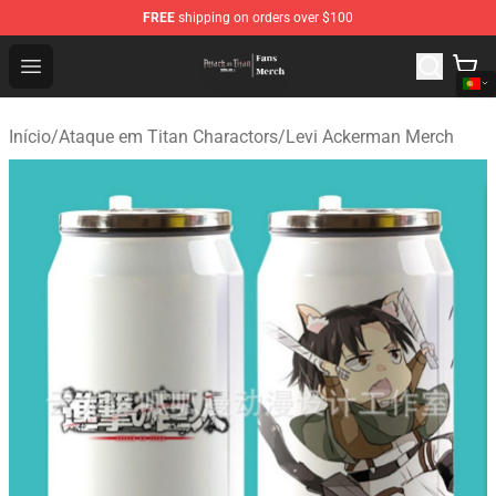
FREE
shipping on orders over $100
Attack On Titan Store - Official Attack On Titan Merchan
Open menu
Início
/
Ataque em Titan Charactors
/
Levi Ackerman Merch