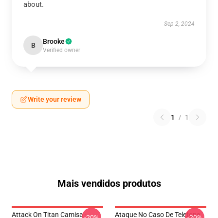
about.
Sep 2, 2024
Brooke
B
Verified owner
Write your review
1
/
1
Mais vendidos produtos
Attack On Titan Camisa -
Ataque No Caso De Telefone
-20%
-20%