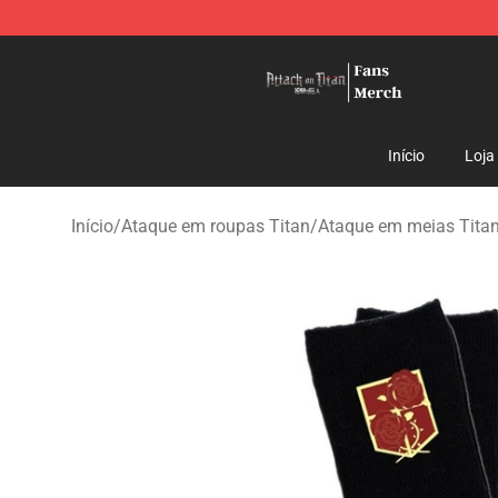
Attack On Titan Store - Official Attack On Titan Merch
Início
Loja
Início
/
Ataque em roupas Titan
/
Ataque em meias Tita