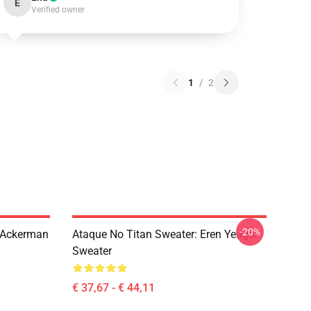
E
Verified owner
1
/
2
-20%
i Ackerman
Ataque No Titan Sweater: Eren Yeager
Sweater
€ 37,67 - € 44,11