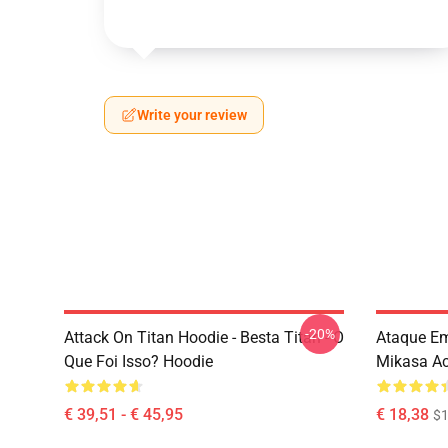
Write your review
-20%
Attack On Titan Hoodie - Besta Titan - O
Ataque Em
Que Foi Isso? Hoodie
Mikasa A
€ 39,51 - € 45,95
€ 18,38
$1