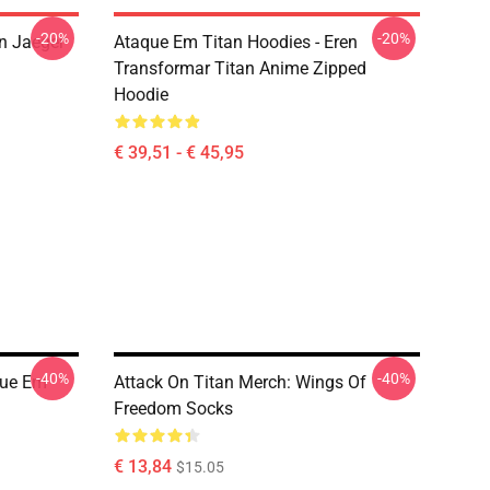
-20%
-20%
en Jaeger
Ataque Em Titan Hoodies - Eren
Transformar Titan Anime Zipped
Hoodie
€ 39,51 - € 45,95
-40%
-40%
que Em
Attack On Titan Merch: Wings Of
Freedom Socks
€ 13,84
$15.05