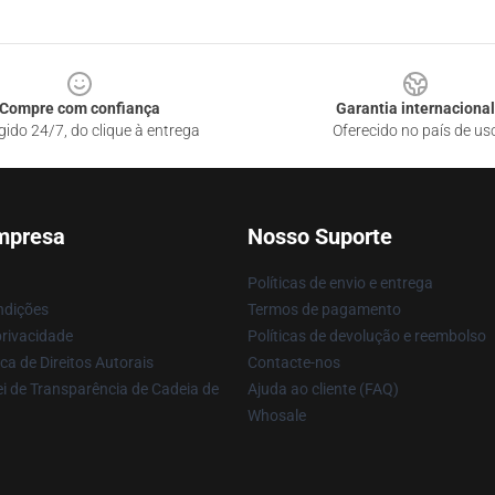
Compre com confiança
Garantia internacional
gido 24/7, do clique à entrega
Oferecido no país de us
mpresa
Nosso Suporte
Políticas de envio e entrega
ndições
Termos de pagamento
privacidade
Políticas de devolução e reembolso
ca de Direitos Autorais
Contacte-nos
i de Transparência de Cadeia de
Ajuda ao cliente (FAQ)
Whosale