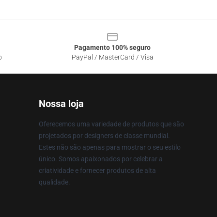
Pagamento 100% seguro
o
PayPal / MasterCard / Visa
Nossa loja
Oferecemos uma variedade de produtos que são
projetados por designers de classe mundial.
Estes não são apenas para mostrar o seu estilo
único. Somos apaixonados por celebrar a
criatividade e fornecer produtos de alta
qualidade.