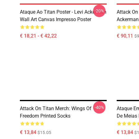
-20%
Ataque Ao Titan Poster - Levi Ackerman
Attack On
Wall Art Canvas Impresso Poster
Ackerman
€ 18,21 - € 42,22
€ 90,11
$9
-40%
Attack On Titan Merch: Wings Of
Ataque Em
Freedom Printed Socks
De Meias 
€ 13,84
€ 13,84
$15.05
$1