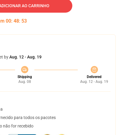
ADICIONAR AO CARRINHO
 em
00
:
48
:
53
et by
Aug. 12 - Aug. 19
Shipping
Delivered
Aug. 08
Aug. 12 - Aug. 19
ta
necido para todos os pacotes
o não for recebido