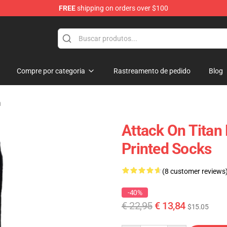
FREE
shipping on orders over $100
andise Shop
Compre por categoria
Rastreamento de pedido
Blog
n
Attack On Titan
Printed Socks
(8 customer reviews
-40%
€ 22,95
€ 13,84
$15.05