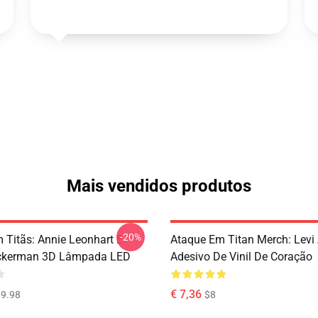
Mais vendidos produtos
-20%
 Titãs: Annie Leonhart E
Ataque Em Titan Merch: Lev
ckerman 3D Lâmpada LED
Adesivo De Vinil De Coração
€ 7,36
9.98
$8