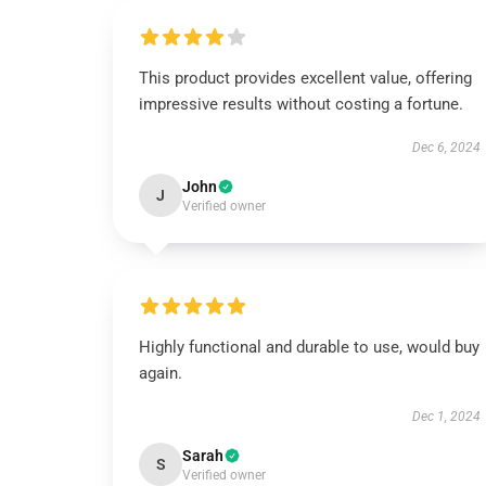
This product provides excellent value, offering
impressive results without costing a fortune.
Dec 6, 2024
John
J
Verified owner
Highly functional and durable to use, would buy
again.
Dec 1, 2024
Sarah
S
Verified owner