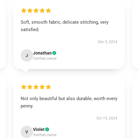
Soft, smooth fabric, delicate stitching, very
satisfied.
Dec 5, 2024
Jonathan
J
Verified owner
Not only beautiful but also durable, worth every
penny.
Oct 19, 2024
Violet
V
Verified owner