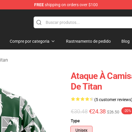
FREE
shipping on orders over $100
andise Shop
Compre por categoria
Rastreamento de pedido
Blog
itan
Ataque À Camisa
De Titan
(5 customer reviews
€30.48
€24.38
-20%
$26.50
Type
Unisex