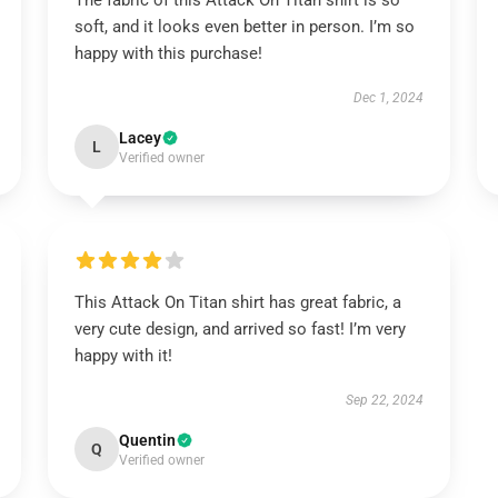
The fabric of this Attack On Titan shirt is so
soft, and it looks even better in person. I’m so
happy with this purchase!
Dec 1, 2024
Lacey
L
Verified owner
This Attack On Titan shirt has great fabric, a
very cute design, and arrived so fast! I’m very
happy with it!
Sep 22, 2024
Quentin
Q
Verified owner