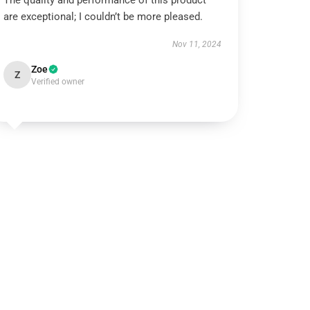
The quality and performance of this product
are exceptional; I couldn’t be more pleased.
Nov 11, 2024
Zoe
Z
Verified owner