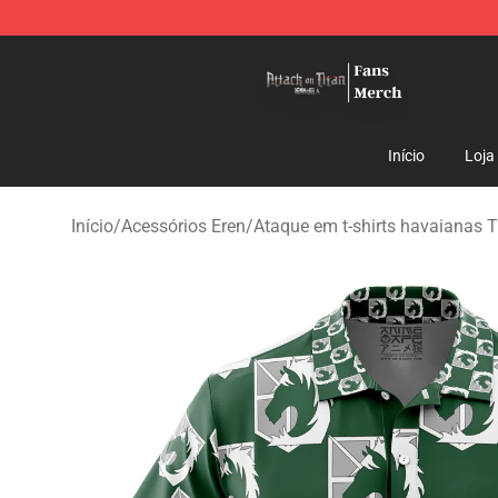
Attack On Titan Store - Official Attack On Titan Merch
Início
Loja
Início
/
Acessórios Eren
/
Ataque em t-shirts havaianas T