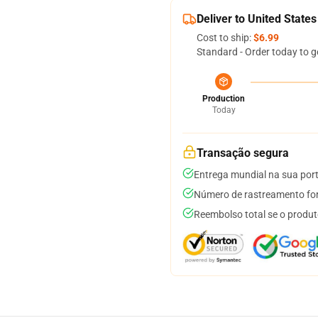
Deliver to United States
Cost to ship:
$6.99
Standard - Order today to g
Production
Today
Transação segura
Entrega mundial na sua por
Número de rastreamento for
Reembolso total se o produt