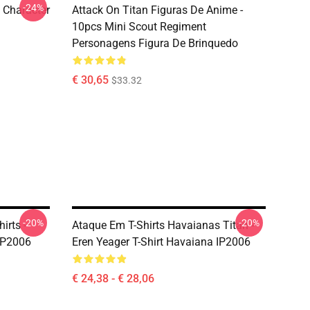
-24%
n Character
Attack On Titan Figuras De Anime -
10pcs Mini Scout Regiment
Personagens Figura De Brinquedo
€ 30,65
$33.32
-20%
-20%
irts -
Ataque Em T-Shirts Havaianas Titan -
 IP2006
Eren Yeager T-Shirt Havaiana IP2006
€ 24,38 - € 28,06