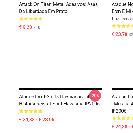
Attack On Titan Metal Adesivos: Asas
Ataque No 
Da Liberdade Em Prata
Eren E Mi
Luz Despe
€ 9,20
$10
€ 23,78
$2
-20%
Ataque Em T-Shirts Havaianas Titan -
Ataque Em
Historia Reiss T-Shirt Havaiana IP2006
- Mikasa 
IP2006
€ 24,38 - € 28,06
€ 24,38 - 