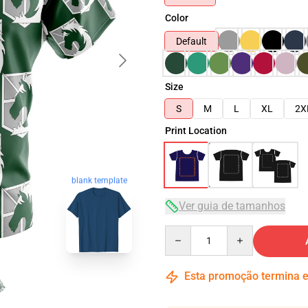
Color
Default
Size
S
M
L
XL
2X
Print Location
blank template
Ver guia de tamanhos
Quantity
Esta promoção termina