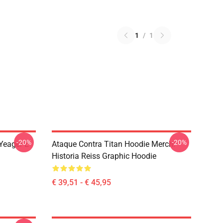
1
/
1
-20%
-20%
 Yeager E
Ataque Contra Titan Hoodie Merch:
Historia Reiss Graphic Hoodie
€ 39,51 - € 45,95