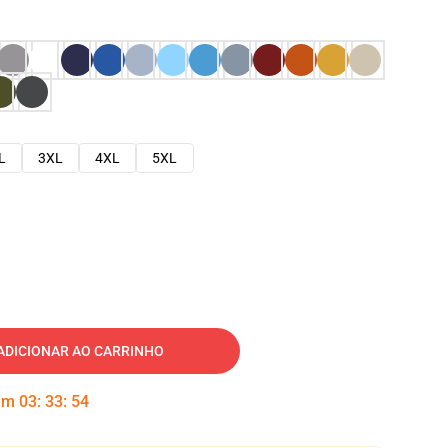
L
3XL
4XL
5XL
ADICIONAR AO CARRINHO
 em
03
:
33
:
53