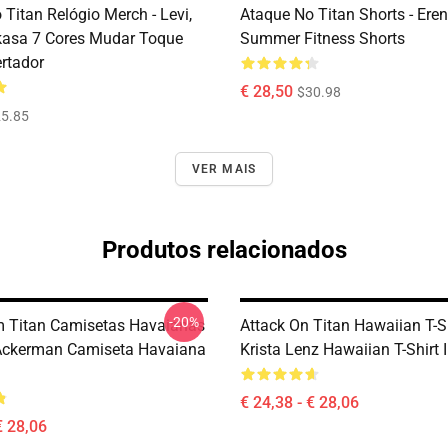
Titan Relógio Merch - Levi,
Ataque No Titan Shorts - Ere
kasa 7 Cores Mudar Toque
Summer Fitness Shorts
rtador
€ 28,50
$30.98
5.85
VER MAIS
Produtos relacionados
-20%
 Titan Camisetas Havaianas
Attack On Titan Hawaiian T-Sh
Ackerman Camiseta Havaiana
Krista Lenz Hawaiian T-Shirt
€ 24,38 - € 28,06
€ 28,06