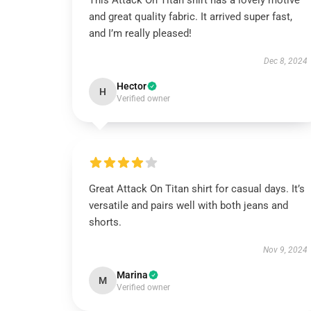
This Attack On Titan shirt has a lovely motive
and great quality fabric. It arrived super fast,
and I’m really pleased!
Dec 8, 2024
Hector
H
Verified owner
Great Attack On Titan shirt for casual days. It’s
versatile and pairs well with both jeans and
shorts.
Nov 9, 2024
Marina
M
Verified owner