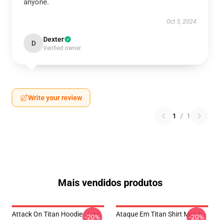
anyone.
Oct 5, 2024
Dexter
D
Verified owner
Write your review
1
/
1
Mais vendidos produtos
Attack On Titan Hoodie - Levi
Ataque Em Titan Shirt Merch -
-20%
-20%