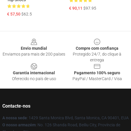
€ 90,11
$97.95
€ 57,50
$62.5
Footer
Envio mundial
Compre com confiança
Enviamos para mais de 200 países
Protegido 24/7, do clique à
entrega
Garantia internacional
Pagamento 100% seguro
Oferecido no país de uso
PayPal / MasterCard / Visa
Contacte-nos
A nossa sede
: 1429 Santa Monica Blvd, Santa Monica, CA 90401, EUA
O nosso armazém
: No. 126 Shanda Road, Beiliu City, Província de