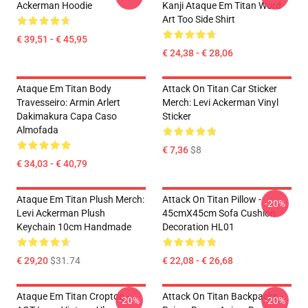
Ackerman Hoodie
Kanji Ataque Em Titan Word
Art Too Side Shirt
€ 39,51 - € 45,95
€ 24,38 - € 28,06
Ataque Em Titan Body
Attack On Titan Car Sticker
Travesseiro: Armin Arlert
Merch: Levi Ackerman Vinyl
Dakimakura Capa Caso
Sticker
Almofada
€ 7,36
$8
€ 34,03 - € 40,79
Ataque Em Titan Plush Merch:
Attack On Titan Pillow -
-20%
Levi Ackerman Plush
45cmX45cm Sofa Cushion
Keychain 10cm Handmade
Decoration HL01
€ 29,20
$31.74
€ 22,08 - € 26,68
Ataque Em Titan Croptop -
Attack On Titan Backpacks -
-20%
-20%