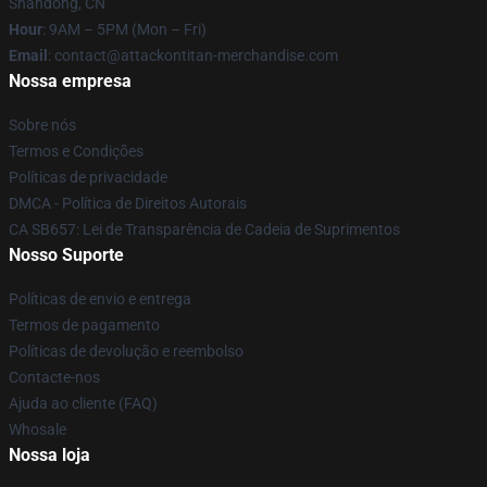
Shandong, CN
Hour
: 9AM – 5PM (Mon – Fri)
Email
: contact@attackontitan-merchandise.com
Nossa empresa
Sobre nós
Termos e Condições
Políticas de privacidade
DMCA - Política de Direitos Autorais
CA SB657: Lei de Transparência de Cadeia de Suprimentos
Nosso Suporte
Políticas de envio e entrega
Termos de pagamento
Políticas de devolução e reembolso
Contacte-nos
Ajuda ao cliente (FAQ)
Whosale
Nossa loja