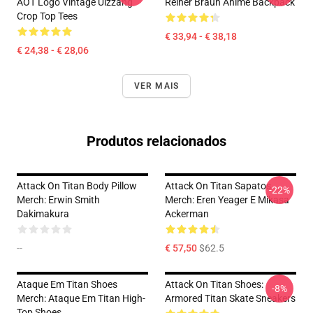
AOT Logo Vintage Ulzzang
Reiner Braun Anime Backpack
Crop Top Tees
€ 33,94 - € 38,18
€ 24,38 - € 28,06
VER MAIS
Produtos relacionados
Attack On Titan Body Pillow
Attack On Titan Sapatos
-22%
Merch: Erwin Smith
Merch: Eren Yeager E Mikasa
Dakimakura
Ackerman
--
€ 57,50
$62.5
Ataque Em Titan Shoes
Attack On Titan Shoes:
-8%
Merch: Ataque Em Titan High-
Armored Titan Skate Sneakers
Top Shoes