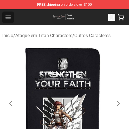
FREE
shipping on orders over $100
Attack On Titan Store - Official Attack On Titan Merchan
Open menu
Início
/
Ataque em Titan Charactors
/
Outros Caracteres