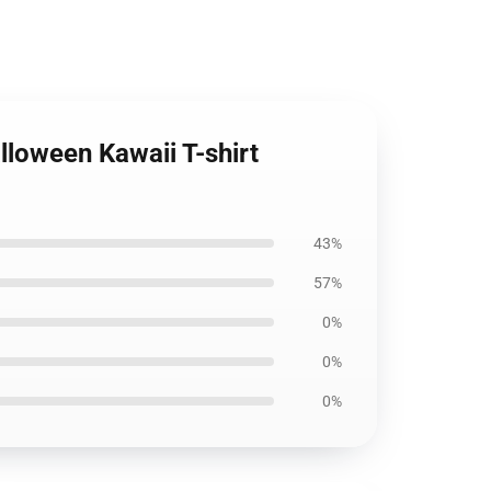
loween Kawaii T-shirt
43%
57%
0%
0%
0%