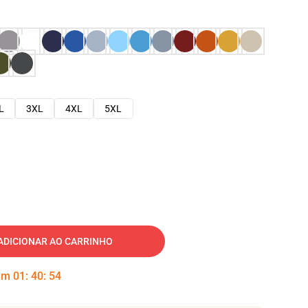
L
3XL
4XL
5XL
ADICIONAR AO CARRINHO
 em
01
:
40
:
53