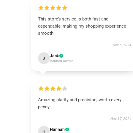
This store’s service is both fast and
dependable, making my shopping experience
smooth.
Dec 6, 2024
Jack
J
Verified owner
Amazing clarity and precision, worth every
penny.
Nov 17, 2024
Hannah
H