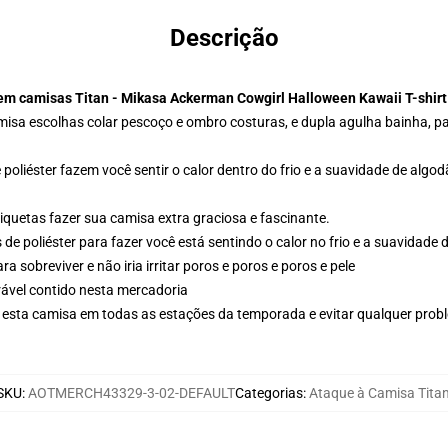
Descrição
m camisas Titan - Mikasa Ackerman Cowgirl Halloween Kawaii T-shirt
misa escolhas colar pescoço e ombro costuras, e dupla agulha bainha, pa
oliéster fazem você sentir o calor dentro do frio e a suavidade de algod
quetas fazer sua camisa extra graciosa e fascinante.
e poliéster para fazer você está sentindo o calor no frio e a suavidade 
a sobreviver e não iria irritar poros e poros e poros e pele
rável contido nesta mercadoria
 esta camisa em todas as estações da temporada e evitar qualquer pro
SKU
:
AOTMERCH43329-3-02-DEFAULT
Categorias
:
Ataque à Camisa Tita