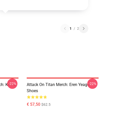
1
/
2
-22%
-22%
h: Krista
Attack On Titan Merch: Eren Yeager
Shoes
€ 57,50
$62.5