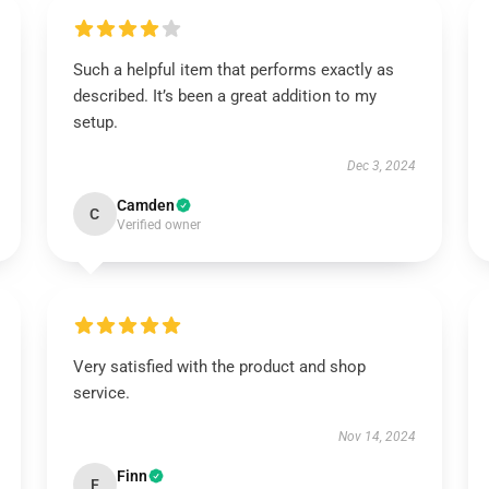
Such a helpful item that performs exactly as
described. It’s been a great addition to my
setup.
Dec 3, 2024
Camden
C
Verified owner
Very satisfied with the product and shop
service.
Nov 14, 2024
Finn
F