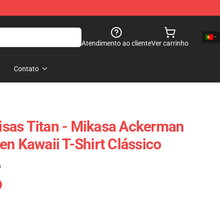
Atendimento ao cliente
Ver carrinho
Contato
sas Titan - Mikasa Ackerman
en Kawaii T-Shirt Clássico
)