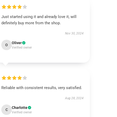
Just started using it and already love it, will
definitely buy more from the shop.
Nov 30, 2024
Oliver
O
Verified owner
Reliable with consistent results, very satisfied.
Aug 28, 2024
Charlotte
C
Verified owner