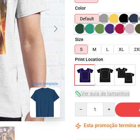
Color
Default
Size
S
M
L
XL
2X
Print Location
blank template
Ver guia de tamanhos
Quantity
Esta promoção termina