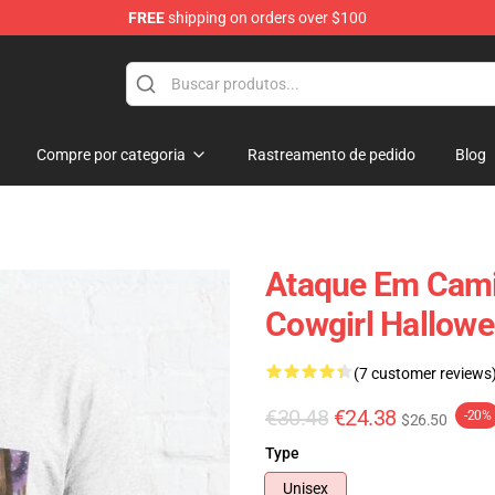
FREE
shipping on orders over $100
andise Shop
Compre por categoria
Rastreamento de pedido
Blog
Ataque Em Cami
Cowgirl Hallowe
(7 customer reviews
€30.48
€24.38
-20%
$26.50
Type
Unisex