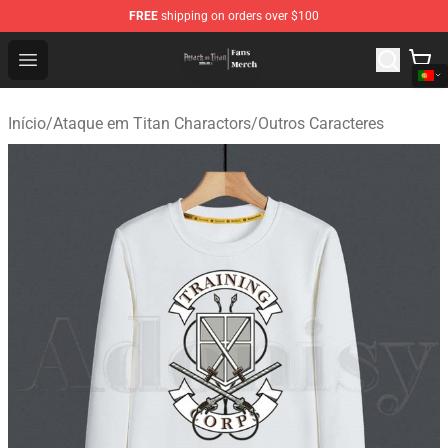
FREE
shipping on orders over $100
Attack On Titan Store - Official Attack On Titan Merchan
Open menu
Início
/
Ataque em Titan Charactors
/
Outros Caracteres