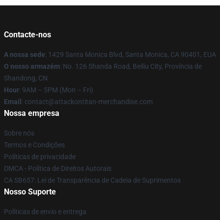
Contacte-nos
A nossa sede
: 1429 Santa Monica Blvd, Santa Monica, CA 90401, EUA
O nosso armazém
: No. 126 Shanda Road, Beiliu City, Província de
Shandong, CN
Hour
: 9AM – 5PM (Mon – Fri)
Email
: contact@attackontitan-merchandise.com
Nossa empresa
Sobre nós
Termos e Condições
Políticas de privacidade
DMCA - Política de Direitos Autorais
CA SB657: Lei de Transparência de Cadeia de Suprimentos
Nosso Suporte
Políticas de envio e entrega