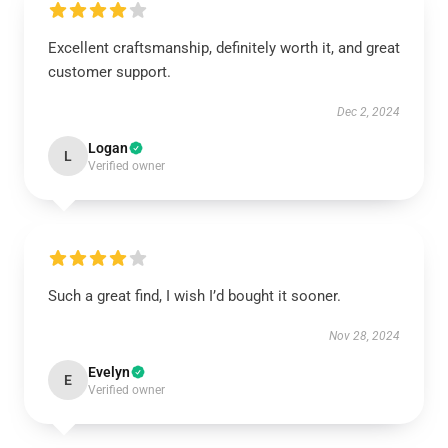
Excellent craftsmanship, definitely worth it, and great
customer support.
Dec 2, 2024
Logan
L
Verified owner
Such a great find, I wish I’d bought it sooner.
Nov 28, 2024
Evelyn
E
Verified owner