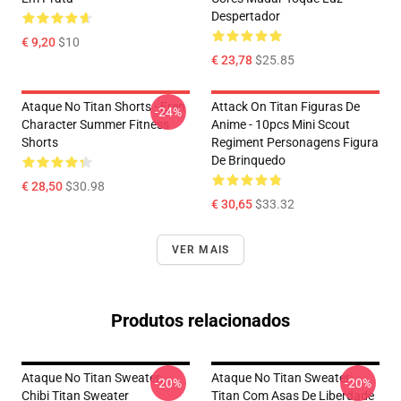
Despertador
€ 9,20
$10
€ 23,78
$25.85
Ataque No Titan Shorts - Eren
Attack On Titan Figuras De
-24%
Character Summer Fitness
Anime - 10pcs Mini Scout
Shorts
Regiment Personagens Figura
De Brinquedo
€ 28,50
$30.98
€ 30,65
$33.32
VER MAIS
Produtos relacionados
Ataque No Titan Sweater:
Ataque No Titan Sweater:
-20%
-20%
Chibi Titan Sweater
Titan Com Asas De Liberdade