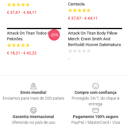
Camisola
€ 37,67 - € 44,11
€ 37,67 - € 44,11
Attack On Titan Todos Os
Attack On Titan Body Pillow
-20%
Pelotões.
Merch: Erwin Smith And
Bertholdt Hoover Dakimakura
€ 18,21 - € 42,22
--
Footer
Envio mundial
Compre com confiança
Enviamos para mais de 200 países
Protegido 24/7, do clique à
entrega
Garantia internacional
Pagamento 100% seguro
Oferecido no país de uso
PayPal / MasterCard / Visa