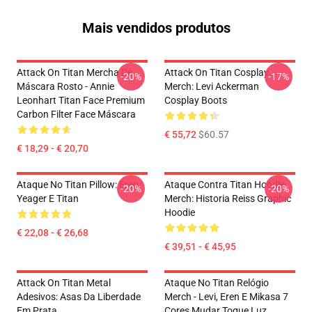
Mais vendidos produtos
Attack On Titan Mercha De
Attack On Titan Cosplay
-20%
-17%
Máscara Rosto - Annie
Merch: Levi Ackerman
Leonhart Titan Face Premium
Cosplay Boots
Carbon Filter Face Máscara
€ 55,72
$60.57
€ 18,29 - € 20,70
Ataque No Titan Pillow: Eren
Ataque Contra Titan Hoodie
-20%
-20%
Yeager E Titan
Merch: Historia Reiss Graphic
Hoodie
€ 22,08 - € 26,68
€ 39,51 - € 45,95
Attack On Titan Metal
Ataque No Titan Relógio
Adesivos: Asas Da Liberdade
Merch - Levi, Eren E Mikasa 7
Em Prata
Cores Mudar Toque Luz