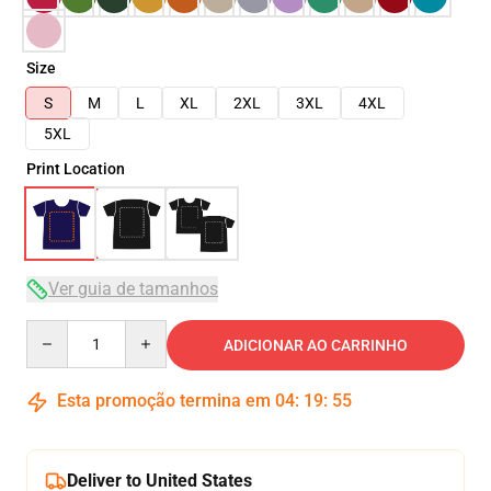
Size
S
M
L
XL
2XL
3XL
4XL
5XL
Print Location
Ver guia de tamanhos
Quantity
ADICIONAR AO CARRINHO
Esta promoção termina em
04
:
19
:
54
Deliver to United States