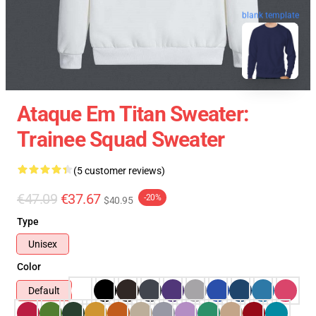
blank template
Ataque Em Titan Sweater:
Trainee Squad Sweater
(5 customer reviews)
€47.09
€37.67
-20%
$40.95
Type
Unisex
Color
Default