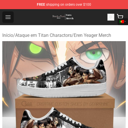
FREE
shipping on orders over $100
Attack On Titan Store - Official Attack On Titan Merchan
Open menu
Início
/
Ataque em Titan Charactors
/
Eren Yeager Merch