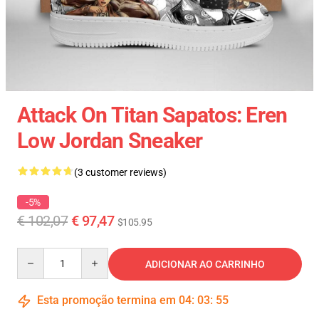
Attack On Titan Sapatos: Eren
Low Jordan Sneaker
(3 customer reviews)
-5%
€ 102,07
€ 97,47
$105.95
Quantity
ADICIONAR AO CARRINHO
Esta promoção termina em
04
:
03
:
54