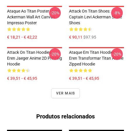
Ataque Ao Titan Poster - Levi
Attack On Titan Shoes:
-20%
-8%
Ackerman Wall Art Canvas
Captain Levi Ackerman Skate
Impresso Poster
Shoes
€ 18,21 - € 42,22
€ 90,11
$97.95
Attack On Titan Hoodies -
Ataque Em Titan Hoodies -
-20%
-20%
Eren Jaeger Anime 2D Printing
Eren Transformar Titan Anime
Hoodie
Zipped Hoodie
€ 39,51 - € 45,95
€ 39,51 - € 45,95
VER MAIS
Produtos relacionados