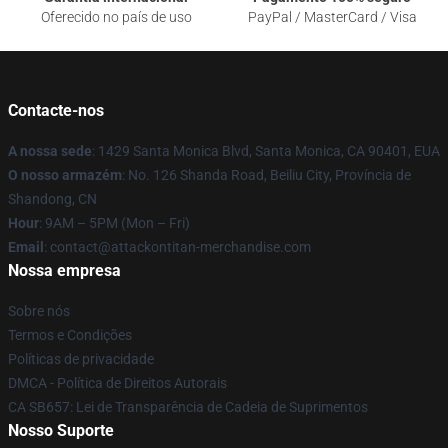
Oferecido no país de uso
PayPal / MasterCard / Visa
Contacte-nos
A nossa sede
: 1429 Santa Monica Blvd, Santa Monica, CA 90401, EUA
O nosso armazém
: No. 126 Shanda Road, Beiliu City, Província de
Shandong, CN
Hour
: 9AM – 5PM (Mon – Fri)
Email
: contact@attackontitan-merchandise.com
Nossa empresa
Sobre nós
Termos e Condições
Políticas de privacidade
DMCA - Política de Direitos Autorais
CA SB657: Lei de Transparência de Cadeia de Suprimentos
Nosso Suporte