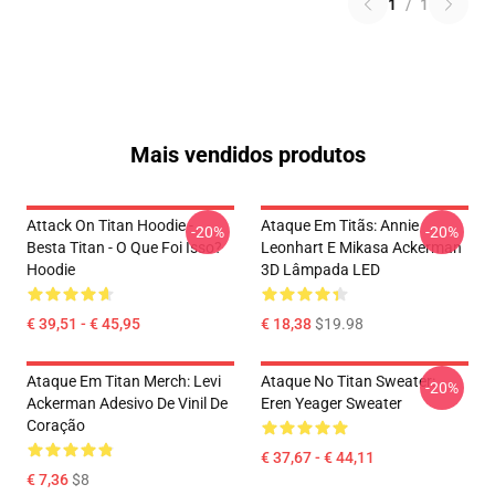
1
/
1
Mais vendidos produtos
Attack On Titan Hoodie -
Ataque Em Titãs: Annie
-20%
-20%
Besta Titan - O Que Foi Isso?
Leonhart E Mikasa Ackerman
Hoodie
3D Lâmpada LED
€ 39,51 - € 45,95
€ 18,38
$19.98
Ataque Em Titan Merch: Levi
Ataque No Titan Sweater:
-20%
Ackerman Adesivo De Vinil De
Eren Yeager Sweater
Coração
€ 37,67 - € 44,11
€ 7,36
$8