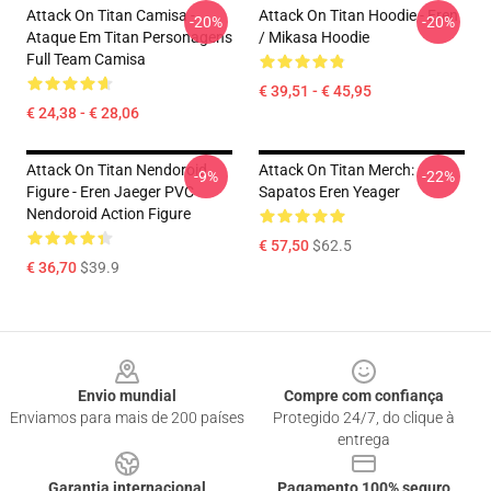
Attack On Titan Camisa -
Attack On Titan Hoodie - Eren
-20%
-20%
Ataque Em Titan Personagens
/ Mikasa Hoodie
Full Team Camisa
€ 39,51 - € 45,95
€ 24,38 - € 28,06
Attack On Titan Nendoroid
Attack On Titan Merch:
-9%
-22%
Figure - Eren Jaeger PVC
Sapatos Eren Yeager
Nendoroid Action Figure
€ 57,50
$62.5
€ 36,70
$39.9
Footer
Envio mundial
Compre com confiança
Enviamos para mais de 200 países
Protegido 24/7, do clique à
entrega
Garantia internacional
Pagamento 100% seguro