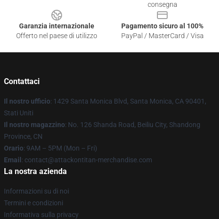
consegna
Garanzia internazionale
Pagamento sicuro al 100%
Offerto nel paese di utilizzo
PayPal / MasterCard / Visa
Contattaci
Il nostro ufficio
: 1429 Santa Monica Blvd, Santa Monica, CA 90401,
Stati Uniti
Il nostro magazzino
: No. 126 Shanda Road, Beiliu City, Shandong
Province, CN
Orario
: 9AM – 5PM (Mon – Fri)
Email
: contact@attackontitan-merchandise.com
La nostra azienda
Informazioni su di noi
Termini e condizioni
Informativa sulla privacy