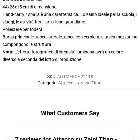
44x26x15 cm di dimensione.
Hand-carry / spalla è una caratteristica. Lo zaino ideale per la scuola, i
viaggi, le attività familiari o l'uso quotidiano.
Poliestere per fodera.
Borsa principale, tasca laterale, tasca con cerniera, e tasca mezzanina
compongono la struttura.
Nota:
L'effetto fotografico di intensità luminosa avrà un colore
diverso a seconda del lotto di produzione.
SKU
:
AOTMERCH22118
Categorie
:
Attacco su zaino Titan
,
What Customers Say
7 reviews for Attacco su Zaini Titan -