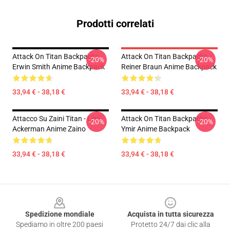
Prodotti correlati
Attack On Titan Backpacks -
Attack On Titan Backpacks -
-20%
-20%
Erwin Smith Anime Backpack
Reiner Braun Anime Backpack
33,94 € - 38,18 €
33,94 € - 38,18 €
Attacco Su Zaini Titan - Levi
Attack On Titan Backpacks -
-20%
-20%
Ackerman Anime Zaino
Ymir Anime Backpack
33,94 € - 38,18 €
33,94 € - 38,18 €
Footer
Spedizione mondiale
Acquista in tutta sicurezza
Spediamo in oltre 200 paesi
Protetto 24/7 dai clic alla