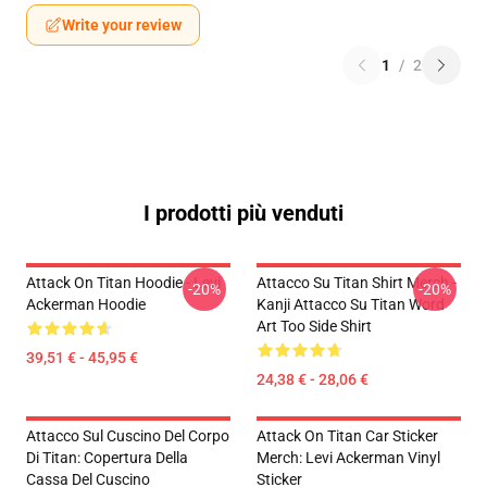
Write your review
1
/
2
I prodotti più venduti
Attack On Titan Hoodie - Levi
Attacco Su Titan Shirt Merch -
-20%
-20%
Ackerman Hoodie
Kanji Attacco Su Titan Word
Art Too Side Shirt
39,51 € - 45,95 €
24,38 € - 28,06 €
Attacco Sul Cuscino Del Corpo
Attack On Titan Car Sticker
Di Titan: Copertura Della
Merch: Levi Ackerman Vinyl
Cassa Del Cuscino
Sticker