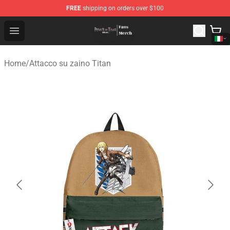
FREE
shipping on orders over $100
Attack On Titan Store - Official Attack On Titan Merchan
Open menu
Home
/
Attacco su zaino Titan