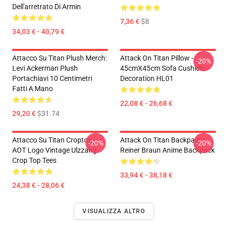
Dell'arretrato Di Armin
7,36 €
$8
34,03 € - 40,79 €
Attacco Su Titan Plush Merch:
Attack On Titan Pillow -
-20%
Levi Ackerman Plush
45cmX45cm Sofa Cushion
Portachiavi 10 Centimetri
Decoration HL01
Fatti A Mano
22,08 € - 26,68 €
29,20 €
$31.74
Attacco Su Titan Croptop -
Attack On Titan Backpacks -
-20%
-20%
AOT Logo Vintage Ulzzang
Reiner Braun Anime Backpack
Crop Top Tees
33,94 € - 38,18 €
24,38 € - 28,06 €
VISUALIZZA ALTRO