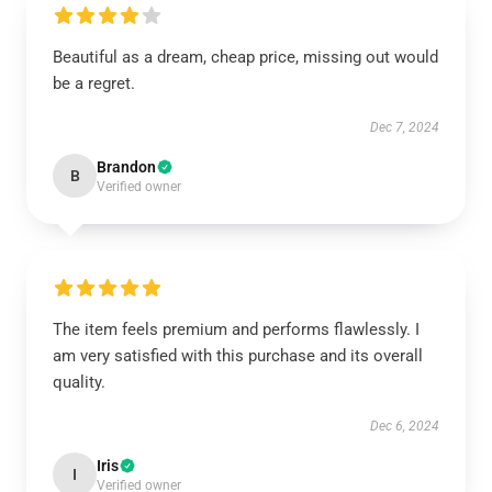
Beautiful as a dream, cheap price, missing out would
be a regret.
Dec 7, 2024
Brandon
B
Verified owner
The item feels premium and performs flawlessly. I
am very satisfied with this purchase and its overall
quality.
Dec 6, 2024
Iris
I
Verified owner