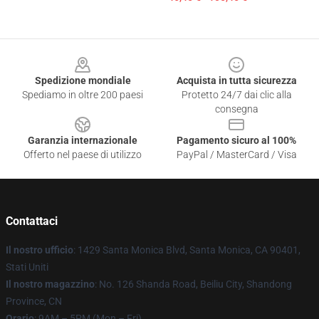
Footer
Spedizione mondiale
Acquista in tutta sicurezza
Spediamo in oltre 200 paesi
Protetto 24/7 dai clic alla
consegna
Garanzia internazionale
Pagamento sicuro al 100%
Offerto nel paese di utilizzo
PayPal / MasterCard / Visa
Contattaci
Il nostro ufficio
: 1429 Santa Monica Blvd, Santa Monica, CA 90401,
Stati Uniti
Il nostro magazzino
: No. 126 Shanda Road, Beiliu City, Shandong
Province, CN
Orario
: 9AM – 5PM (Mon – Fri)