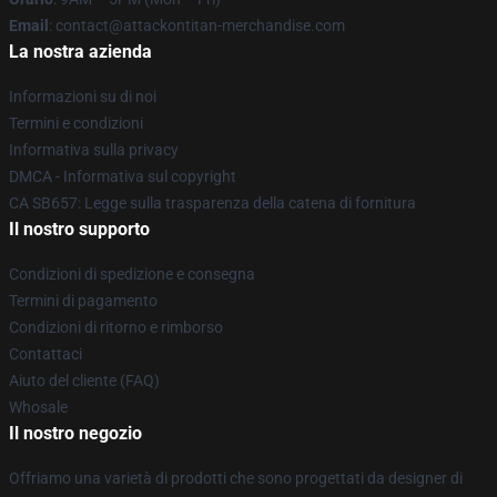
Email
: contact@attackontitan-merchandise.com
La nostra azienda
Informazioni su di noi
Termini e condizioni
Informativa sulla privacy
DMCA - Informativa sul copyright
CA SB657: Legge sulla trasparenza della catena di fornitura
Il nostro supporto
Condizioni di spedizione e consegna
Termini di pagamento
Condizioni di ritorno e rimborso
Contattaci
Aiuto del cliente (FAQ)
Whosale
Il nostro negozio
Offriamo una varietà di prodotti che sono progettati da designer di