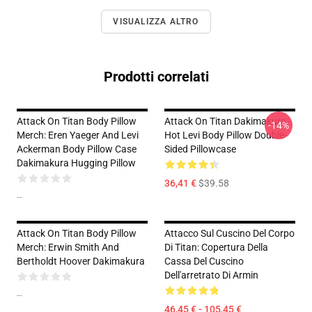
VISUALIZZA ALTRO
Prodotti correlati
Attack On Titan Body Pillow
Attack On Titan Dakimakura -
-14%
Merch: Eren Yaeger And Levi
Hot Levi Body Pillow Double-
Ackerman Body Pillow Case
Sided Pillowcase
Dakimakura Hugging Pillow
36,41 €
$39.58
--
Attack On Titan Body Pillow
Attacco Sul Cuscino Del Corpo
Merch: Erwin Smith And
Di Titan: Copertura Della
Bertholdt Hoover Dakimakura
Cassa Del Cuscino
Dell'arretrato Di Armin
--
46,45 € - 105,45 €