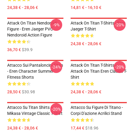
24,38 € - 28,06 €
14,81 € - 16,10 €
Attack On Titan Nendoroid
Attack On Titan T-Shirts - Eren
-9%
-20%
Figure - Eren Jaeger PVC
Jaeger T-Shirt
Nendoroid Action Figure
24,38 € - 28,06 €
36,70 €
$39.9
Attacco Sui Pantaloncini Titan
Attack On Titan T-Shirts –
-24%
-20%
- Eren Character Summer
Attack On Titan Eren Classic T-
Fitness Shorts
Shirt
28,50 €
$30.98
24,38 € - 28,06 €
Attacco Su Titan Shirts –
Attacco Su Figure Di Titano -
-20%
Mikasa Vintage Classic T-Shirt
Corpi D'azione Acrilici Stand
24,38 € - 28,06 €
17,44 €
$18.96