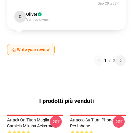
Sep 29, 2024
Oliver
O
Verified owner
Write your review
1
/
2
I prodotti più venduti
Attack On Titan Maglia -
Attacco Su Titan Phone Case
-20%
-20%
Camicia Mikasa Ackerman
Per Iphone