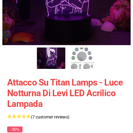
Attacco Su Titan Lamps - Luce
Notturna Di Levi LED Acrilico
Lampada
(7 customer reviews)
-30%