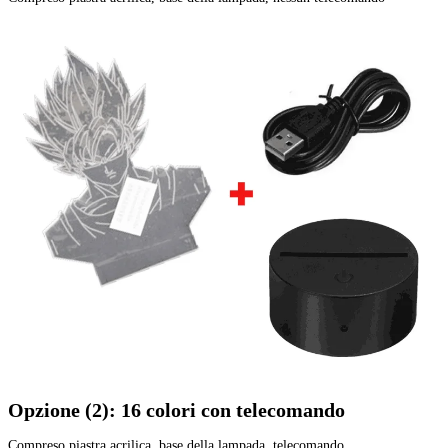
Opzione (2): 16 colori con telecomando
Compreso piastra acrilica, base della lampada, telecomando