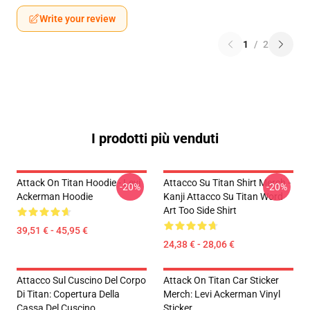
Write your review
1
/
2
I prodotti più venduti
Attack On Titan Hoodie - Levi
Attacco Su Titan Shirt Merch -
-20%
-20%
Ackerman Hoodie
Kanji Attacco Su Titan Word
Art Too Side Shirt
39,51 € - 45,95 €
24,38 € - 28,06 €
Attacco Sul Cuscino Del Corpo
Attack On Titan Car Sticker
Di Titan: Copertura Della
Merch: Levi Ackerman Vinyl
Cassa Del Cuscino
Sticker