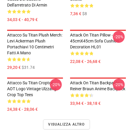
Dell'arretrato Di Armin
7,36 €
$8
34,03 € - 40,79 €
Attacco Su Titan Plush Merch:
Attack On Titan Pillow -
-20%
Levi Ackerman Plush
45cmX45cm Sofa Cushion
Portachiavi 10 Centimetri
Decoration HL01
Fatti A Mano
22,08 € - 26,68 €
29,20 €
$31.74
Attacco Su Titan Croptop -
Attack On Titan Backpacks -
-20%
-20%
AOT Logo Vintage Ulzzang
Reiner Braun Anime Backpack
Crop Top Tees
33,94 € - 38,18 €
24,38 € - 28,06 €
VISUALIZZA ALTRO