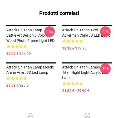
Prodotti correlati
Attack On Titan Lamp - Titan
Attack On Titans: Levi
-23%
-20%
Battle Art Design 3 Colors
Ackerman Chibi 3D LED Lamp
Wood Photo Frame Light LED
18,38 €
$19.98
35,59 €
$38.69
Attack On Titan Lamp Merch:
Attack On Titan Lamps - Eren
-30%
Armin Arlert 3D Led Lamp
Titan Night Light Acrylic LED
Lamp
26,58 €
$28.9
21,62 € - 29,90 €
Footer