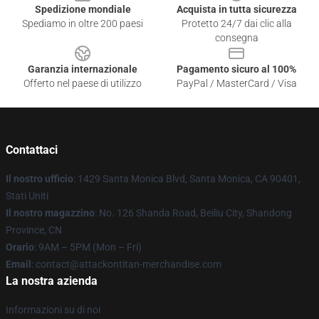
Spedizione mondiale
Acquista in tutta sicurezza
Spediamo in oltre 200 paesi
Protetto 24/7 dai clic alla
consegna
Garanzia internazionale
Pagamento sicuro al 100%
Offerto nel paese di utilizzo
PayPal / MasterCard / Visa
Contattaci
Il nostro ufficio
: 1429 Santa Monica Blvd, Santa Monica, CA 90401,
Stati Uniti
Il nostro magazzino
: No. 126 Shanda Road, Beiliu City, Shandong
Province, CN
Orario
: 9AM – 5PM (Mon – Fri)
Email
: contact@attackontitan-merchandise.com
La nostra azienda
Informazioni su di noi