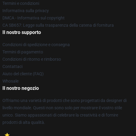
Termini e condizioni
Informativa sulla privacy
DMCA - Informativa sul copyright
CA SB657: Legge sulla trasparenza della catena di fornitura
Il nostro supporto
Condizioni di spedizione e consegna
Termini di pagamento
Condizioni di ritorno e rimborso
Contattaci
Aiuto del cliente (FAQ)
Whosale
Il nostro negozio
Offriamo una varietà di prodotti che sono progettati da designer di
livello mondiale. Questi non sono solo per mostrare il vostro stile
unico. Siamo appassionati di celebrare la creatività e di fornire
prodotti di alta qualità.