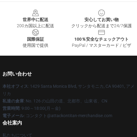
Footer
世界中に配送
安心してお買い物
200カ国以上に配送
クリックから配送まで24/7保護
国際保証
100％安全なチェックアウト
使用国で提供
PayPal / マスターカード / ビザ
お問い合わせ
本社オフィス
: 1429 Santa Monica Blvd, サンタモニカ, CA 90401, アメ
リカ
私達の倉庫
: No. 126 の山田の道、北都市、山東省、CN
営業時間
: 9:00～18:00(月～金)
電子メール
: コンタクト@attackontitan-merchandise.com
会社案内
私たちについて