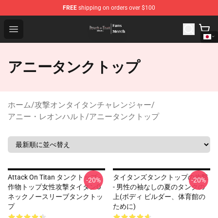
FREE
shipping on orders over $100
Attack On Titan Store - Official Attack On Titan Merchan
Open menu
アニータンクトップ
ホーム
/
攻撃オンタイタンチャレンジャー
/
アニー・レオンハルト
/
アニータンクトップ
Attack On Titan タンクトップ -
タイタンズタンクトップの攻撃
-20%
-20%
作物トップ女性攻撃タイタンO
- 男性の袖なしの夏のタンクの
ネックノースリーブタンクトッ
上(ボディ ビルダー、体育館の
プ
ために)