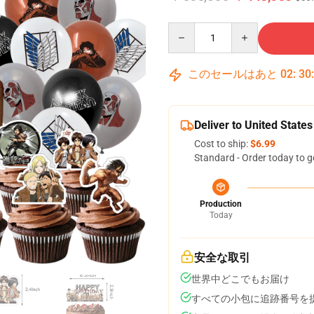
Quantity
このセールはあと
02
:
30
Deliver to United States
Cost to ship:
$6.99
Standard - Order today to g
Production
Today
安全な取引
世界中どこでもお届け
すべての小包に追跡番号を