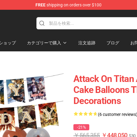
FREE
shipping on orders over $100
andise Shop
ショップ
カテゴリーで購入
注文追跡
ブログ
お
Attack On Titan
Cake Balloons T
Decorations
(6 customer reviews
-21%
￥565,355
￥448,050
$30.