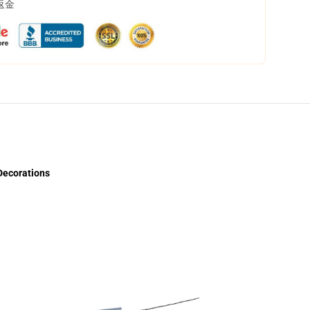
返金
Decorations