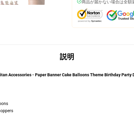
商品が届かない場合は全額
説明
Titan Accessories - Paper Banner Cake Balloons Theme Birthday Party 
loons
toppers