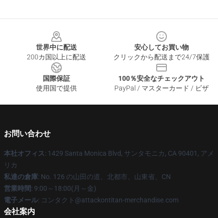
Footer
世界中に配送
安心してお買い物
200カ国以上に配送
クリックから配送まで24/7保護
国際保証
100％安全なチェックアウト
使用国で提供
PayPal / マスターカード / ビザ
お問い合わせ
本社オフィス
: 1429 Santa Monica Blvd, サンタモニカ, CA 90401, アメ
リカ
私達の倉庫
: No. 126 の山田の道、北都市、山東省、CN
営業時間
: 9:00～18:00(月～金)
電子メール
: コンタクト@attackontitan-merchandise.com
会社案内