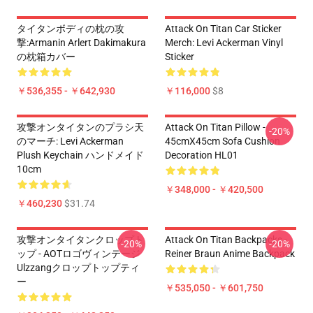
タイタンボディの枕の攻
Attack On Titan Car Sticker
撃:Armanin Arlert Dakimakura
Merch: Levi Ackerman Vinyl
の枕箱カバー
Sticker
￥536,355 - ￥642,930
￥116,000
$8
攻撃オンタイタンのプラシ天
Attack On Titan Pillow -
-20%
のマーチ: Levi Ackerman
45cmX45cm Sofa Cushion
Plush Keychain ハンドメイド
Decoration HL01
10cm
￥348,000 - ￥420,500
￥460,230
$31.74
攻撃オンタイタンクロップト
Attack On Titan Backpacks -
-20%
-20%
ップ - AOTロゴヴィンテージ
Reiner Braun Anime Backpack
Ulzzangクロップトップティ
ー
￥535,050 - ￥601,750