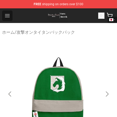
FREE
shipping on orders over $100
Attack On Titan Store - Official Attack On Titan Merchan
Open menu
ホーム
/
攻撃オンタイタンバックパック