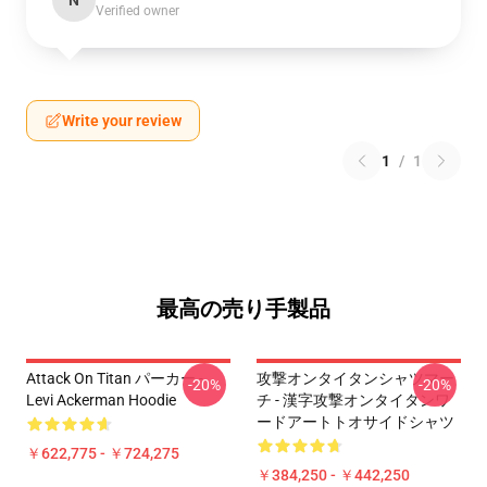
N
Verified owner
Write your review
1
/
1
最高の売り手製品
Attack On Titan パーカー -
攻撃オンタイタンシャツマー
-20%
-20%
Levi Ackerman Hoodie
チ - 漢字攻撃オンタイタンワ
ードアートトオサイドシャツ
￥622,775 - ￥724,275
￥384,250 - ￥442,250