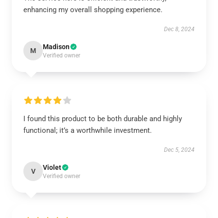
enhancing my overall shopping experience.
Dec 8, 2024
Madison
M
Verified owner
I found this product to be both durable and highly
functional; it’s a worthwhile investment.
Dec 5, 2024
Violet
V
Verified owner