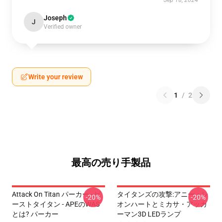
Sep 18, 2024
Joseph
J
Verified owner
Write your review
1
/
2
最高の売り手製品
Attack On Titan パーカー - ビ
タイタンズの攻撃:アニー・レ
-20%
-20%
ーストタイタン - APEのWAS
オンハートとミカサ・アッカ
とは? パーカー
ーマン3D LEDランプ