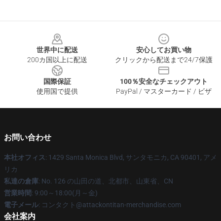
Footer
世界中に配送
安心してお買い物
200カ国以上に配送
クリックから配送まで24/7保護
国際保証
100％安全なチェックアウト
使用国で提供
PayPal / マスターカード / ビザ
お問い合わせ
本社オフィス
: 1429 Santa Monica Blvd, サンタモニカ, CA 90401, アメ
リカ
私達の倉庫
: No. 126 の山田の道、北都市、山東省、CN
営業時間
: 9:00～18:00(月～金)
電子メール
: コンタクト@attackontitan-merchandise.com
会社案内