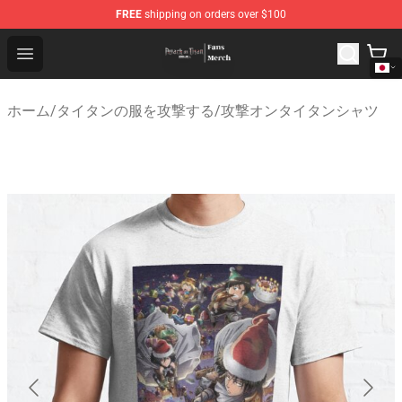
FREE
shipping on orders over $100
Attack On Titan Store - Official Attack On Titan Merchan
Open menu
ホーム
/
タイタンの服を攻撃する
/
攻撃オンタイタンシャツ