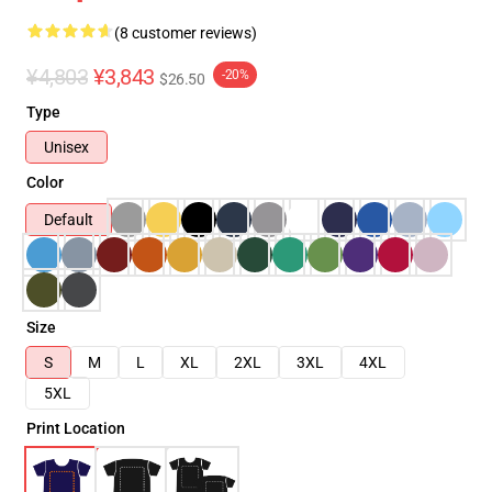
(8 customer reviews)
¥4,803
¥3,843
-20%
$26.50
Type
Unisex
Color
Default
Size
S
M
L
XL
2XL
3XL
4XL
5XL
Print Location