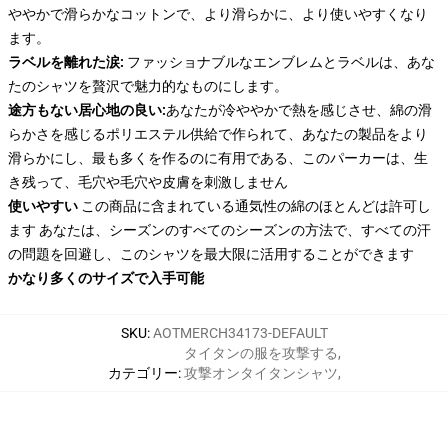
ややかで滑らかなコットンで、より滑らかに、より使いやすくなり
ます。
ラベルを離れた涙:
ファッショナブルなエンブレムとラベルは、あな
たのシャツを贅沢で魅力的なものにします。
途方もない居心地の良い:
あなたが冷ややかで熱を感じさせ、綿の滑
らかさを感じるポリエステル供給で作られて、あなたの製品をより
滑らかにし、最も多くを作るのに有用である、このパーカーは、生
き残って、毛穴や毛穴や皮膚を刺激しません
使いやすい
この商品に含まれている通気性の綿のほとんどは許可し
ます あなたは、シーズンのすべてのシーズンの方法で、すべての汗
の問題を回避し、このシャツを最大限に活用することができます
かなり多くのサイズで入手可能
SKU
:
AOTMERCH34173-DEFAULT
タイタンの服を攻撃する
,
カテゴリー
:
攻撃オンタイタンシャツ
,