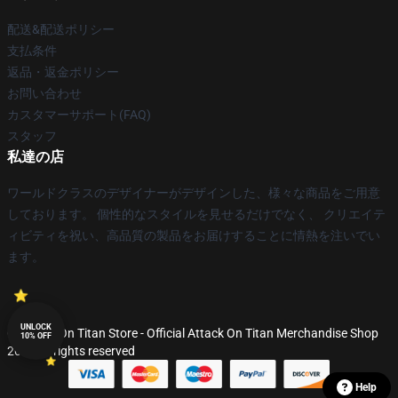
配送&配送ポリシー
支払条件
返品・返金ポリシー
お問い合わせ
カスタマーサポート(FAQ)
スタッフ
私達の店
ワールドクラスのデザイナーがデザインした、様々な商品をご用意
しております。 個性的なスタイルを見せるだけでなく、 クリエイテ
ィビティを祝い、高品質の製品をお届けすることに情熱を注いでい
ます。
UNLOCK
© Attack On Titan Store - Official Attack On Titan Merchandise Shop
10% OFF
2026 all rights reserved
Help