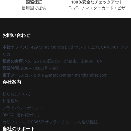
国際保証
100％安全なチェックアウト
使用国で提供
PayPal / マスターカード / ビザ
お問い合わせ
本社オフィス
: 1429 Santa Monica Blvd, サンタモニカ, CA 90401, アメ
リカ
私達の倉庫
: No. 126 の山田の道、北都市、山東省、CN
営業時間
: 9:00～18:00(月～金)
電子メール
: コンタクト@attackontitan-merchandise.com
会社案内
私たちについて
利用規約
プライバシーポリシー
DMCA - 著作権ポリシー
カリフォルニアSB657: サプライチェーンの透明性法
当社のサポート