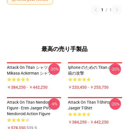
1
/
1
最高の売り手製品
Attack On Titan シャツ -
Iphone のための Titan の電話
-20%
-20%
Mikasa Ackerman シャツ
箱の攻撃
￥384,250 - ￥442,250
￥233,450 - ￥253,750
Attack On Titan Nendoroid
Attack On Titan T-Shirts - Eren
-9%
-20%
Figure - Eren Jaeger PVC
Jaeger T-Shirt
Nendoroid Action Figure
￥384,250 - ￥442,250
￥578,550
$39.9