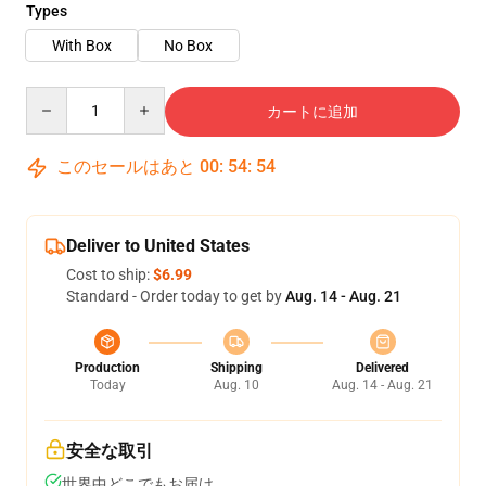
Types
With Box
No Box
Quantity
カートに追加
このセールはあと
00
:
54
:
54
Deliver to United States
Cost to ship:
$6.99
Standard - Order today to get by
Aug. 14 - Aug. 21
Production
Shipping
Delivered
Today
Aug. 10
Aug. 14 - Aug. 21
安全な取引
世界中どこでもお届け