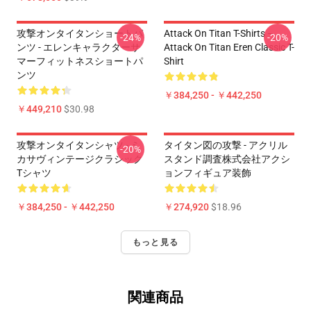
攻撃オンタイタンショートパ
Attack On Titan T-Shirts –
-24%
-20%
ンツ - エレンキャラクターサ
Attack On Titan Eren Classic T-
マーフィットネスショートパ
Shirt
ンツ
￥384,250 - ￥442,250
￥449,210
$30.98
攻撃オンタイタンシャツ - ミ
タイタン図の攻撃 - アクリル
-20%
カサヴィンテージクラシック
スタンド調査株式会社アクシ
Tシャツ
ョンフィギュア装飾
￥384,250 - ￥442,250
￥274,920
$18.96
もっと見る
関連商品