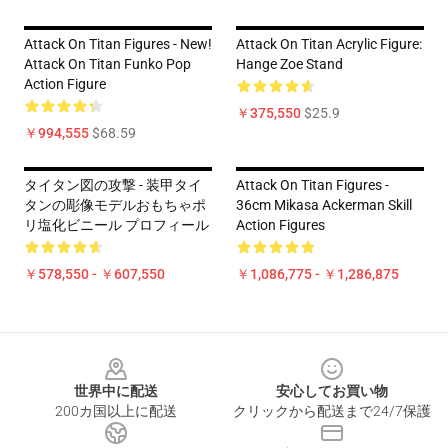
Attack On Titan Figures - New!
Attack On Titan Acrylic Figure:
Attack On Titan Funko Pop
Hange Zoe Stand
Action Figure
￥375,550
$25.9
￥994,555
$68.59
タイタン図の攻撃 - 装甲タイ
Attack On Titan Figures -
タンの彫像モデルおもちゃポ
36cm Mikasa Ackerman Skill
リ塩化ビニール プロフィール
Action Figures
￥578,550 - ￥607,550
￥1,086,775 - ￥1,286,875
Footer
世界中に配送
安心してお買い物
200カ国以上に配送
クリックから配送まで24/7保護