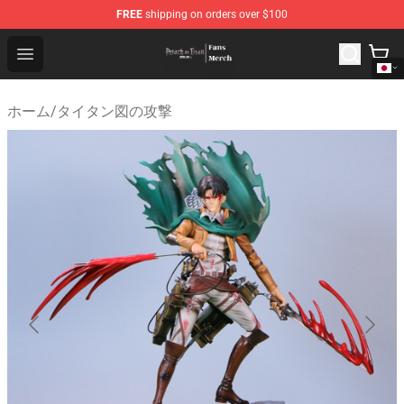
FREE
shipping on orders over $100
Attack On Titan Store - Official Attack On Titan Merchan
Open menu
ホーム
/
タイタン図の攻撃