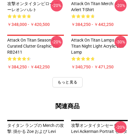
攻撃オンタイタンピロー:アニ
Attack On Titan Merch: Armin
-20%
-20%
ーレオンハルト
Arlert T-Shirt
￥348,000 - ￥420,500
￥384,250 - ￥442,250
Attack On Titan Season 4
Attack On Titan Lamps - Eren
-20%
-30%
Curated Clutter Graphic Tee
Titan Night Light Acrylic LED
RB2411
Lamp
￥384,250 - ￥442,250
￥340,750 - ￥471,250
もっと見る
関連商品
タイタン ランプの Merch の攻
攻撃オンタイタンセーター:
-20%
撃: 掛かる Zoe および Levi
Levi Ackerman Portrait セータ