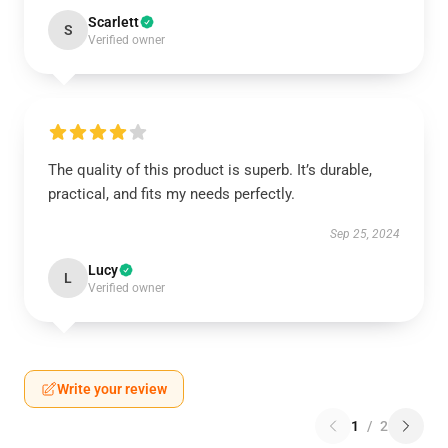
Scarlett
S
Verified owner
The quality of this product is superb. It’s durable,
practical, and fits my needs perfectly.
Sep 25, 2024
Lucy
L
Verified owner
Write your review
1
/
2