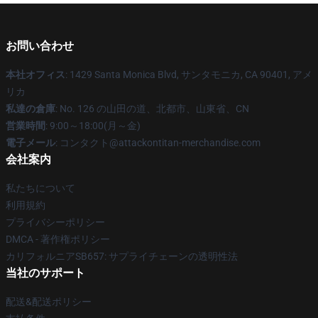
お問い合わせ
本社オフィス
: 1429 Santa Monica Blvd, サンタモニカ, CA 90401, アメ
リカ
私達の倉庫
: No. 126 の山田の道、北都市、山東省、CN
営業時間
: 9:00～18:00(月～金)
電子メール
: コンタクト@attackontitan-merchandise.com
会社案内
私たちについて
利用規約
プライバシーポリシー
DMCA - 著作権ポリシー
カリフォルニアSB657: サプライチェーンの透明性法
当社のサポート
配送&配送ポリシー