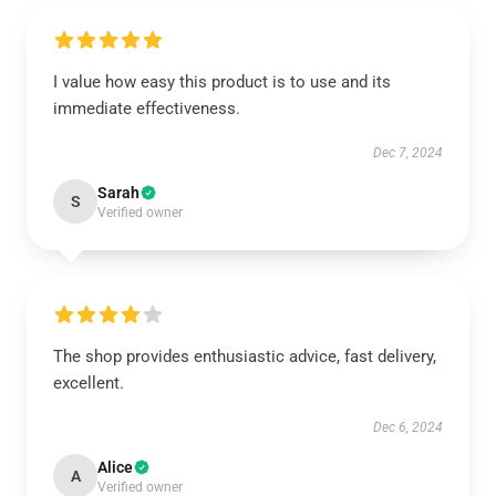
I value how easy this product is to use and its
immediate effectiveness.
Dec 7, 2024
Sarah
S
Verified owner
The shop provides enthusiastic advice, fast delivery,
excellent.
Dec 6, 2024
Alice
A
Verified owner