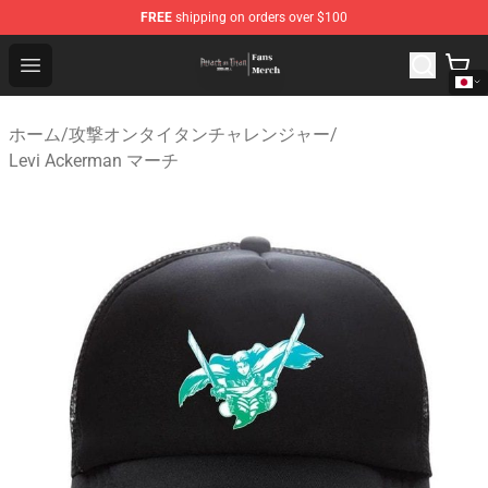
FREE
shipping on orders over $100
Attack On Titan Store - Official Attack On Titan Merchan
Open menu
ホーム
/
攻撃オンタイタンチャレンジャー
/
Levi Ackerman マーチ