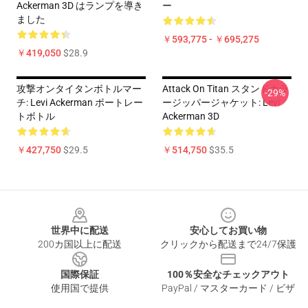
Ackerman 3D はランプを導き
ー
ました
￥593,775 - ￥695,275
￥419,050
$28.9
攻撃オンタイタンボトルマー
Attack On Titan スタンドカラ
-29%
チ: Levi Ackerman ポートレー
ージッパージャケット: Levi
トボトル
Ackerman 3D
￥427,750
$29.5
￥514,750
$35.5
Footer
世界中に配送
安心してお買い物
200カ国以上に配送
クリックから配送まで24/7保護
国際保証
100％安全なチェックアウト
使用国で提供
PayPal / マスターカード / ビザ