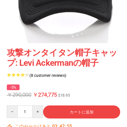
攻撃オンタイタン帽子キャッ
プ: Levi Ackermanの帽子
(8 customer reviews)
-5%
￥290,000
￥274,775
$18.95
Quantity
カートに追加
このセールはあと
03
:
47
:
54