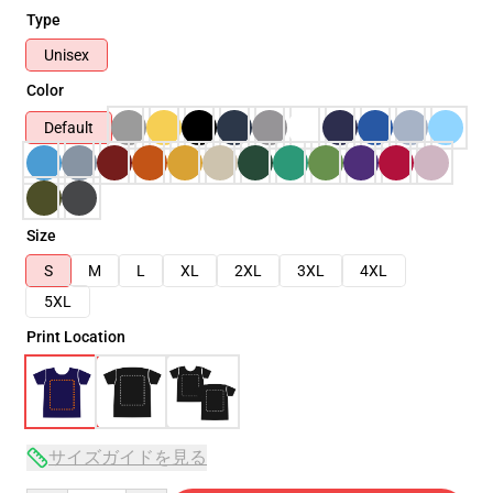
Type
Unisex
Color
Default
Size
S
M
L
XL
2XL
3XL
4XL
5XL
Print Location
サイズガイドを見る