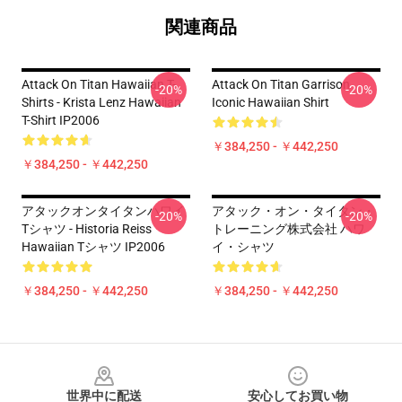
関連商品
Attack On Titan Hawaiian T-
Attack On Titan Garrison
-20%
-20%
Shirts - Krista Lenz Hawaiian
Iconic Hawaiian Shirt
T-Shirt IP2006
￥384,250 - ￥442,250
￥384,250 - ￥442,250
アタックオンタイタンハワイ
アタック・オン・タイタン・
-20%
-20%
Tシャツ - Historia Reiss
トレーニング株式会社 ハワ
Hawaiian Tシャツ IP2006
イ・シャツ
￥384,250 - ￥442,250
￥384,250 - ￥442,250
Footer
世界中に配送
安心してお買い物