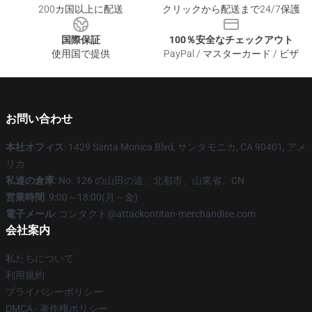
200カ国以上に配送
クリックから配送まで24/7保護
国際保証
100％安全なチェックアウト
使用国で提供
PayPal / マスターカード / ビザ
お問い合わせ
本社オフィス
: 1429 Santa Monica Blvd, サンタモニカ, CA 90401, アメ
リカ
私達の倉庫
: No. 126 の山田の道、北都市、山東省、CN
営業時間
: 9:00～18:00(月～金)
電子メール
: コンタクト@attackontitan-merchandise.com
会社案内
私たちについて
利用規約
プライバシーポリシー
DMCA - 著作権ポリシー