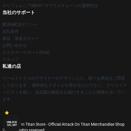
カリフォルニアSB657: サプライチェーンの透明性法
当社のサポート
配送&配送ポリシー
支払条件
返品・返金ポリシー
お問い合わせ
カスタマーサポート(FAQ)
スタッフ
私達の店
ワールドクラスのデザイナーがデザインした、様々な商品をご用意
しております。 個性的なスタイルを見せるだけでなく、 クリエイテ
ィビティを祝い、高品質の製品をお届けすることに情熱を注いでい
ます。
UNLOCK
© Attack On Titan Store - Official Attack On Titan Merchandise Shop
10% OFF
2026 all rights reserved