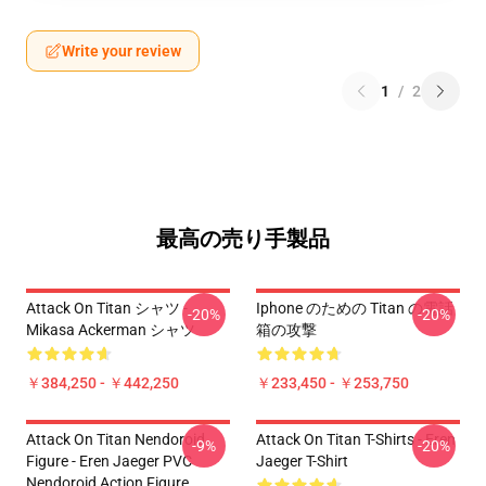
Write your review
1
/
2
最高の売り手製品
Attack On Titan シャツ -
Iphone のための Titan の電話
-20%
-20%
Mikasa Ackerman シャツ
箱の攻撃
￥384,250 - ￥442,250
￥233,450 - ￥253,750
Attack On Titan Nendoroid
Attack On Titan T-Shirts - Eren
-9%
-20%
Figure - Eren Jaeger PVC
Jaeger T-Shirt
Nendoroid Action Figure