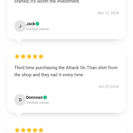
crafted; it’s worth the investment.
Nov 12, 2024
Jack
J
Verified owner
Third time purchasing the Attack On Titan shirt from
the shop and they nail it every time
Oct 25, 2024
Donovan
D
Verified owner