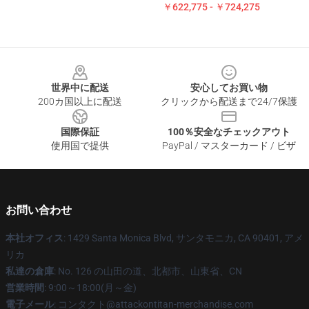
￥622,775 - ￥724,275
Footer
世界中に配送
安心してお買い物
200カ国以上に配送
クリックから配送まで24/7保護
国際保証
100％安全なチェックアウト
使用国で提供
PayPal / マスターカード / ビザ
お問い合わせ
本社オフィス
: 1429 Santa Monica Blvd, サンタモニカ, CA 90401, アメ
リカ
私達の倉庫
: No. 126 の山田の道、北都市、山東省、CN
営業時間
: 9:00～18:00(月～金)
電子メール
: コンタクト@attackontitan-merchandise.com