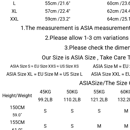
L
55cm /21.6"
60cm /23.6
XL
57cm /22.4"
62cm /24.4
XXL
59cm /23.2"
64cm /25.1
1.The measurement is
ASIA measuremen
2.Please allow
1-3 cm
variation
3.Please check the dimen
Our Size is
ASIA
Size , Take Care 
ASIA Size M ≈ EU 
ASIA Size S ≈ EU Size XXS ≈ US Size XS
ASIA Size XL ≈ EU Size M ≈ US Size L
ASIA Size XXL ≈ EU
ASIA
Size/The Size 
45KG
50KG
55KG
60K
Height/Weight
99.2LB
110.2LB
121.2LB
132.2
150CM
S
S
S
M
59.0"
155CM
S
S
M
M