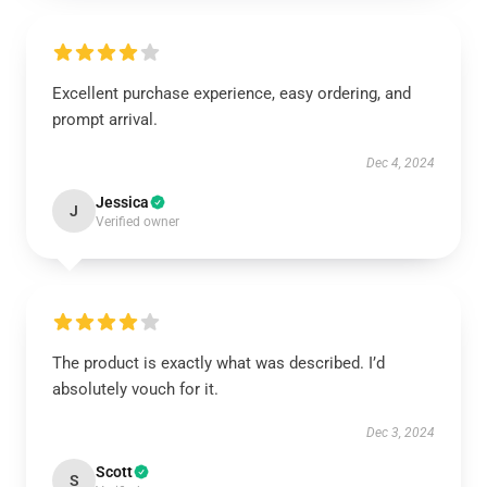
Excellent purchase experience, easy ordering, and
prompt arrival.
Dec 4, 2024
Jessica
J
Verified owner
The product is exactly what was described. I’d
absolutely vouch for it.
Dec 3, 2024
Scott
S