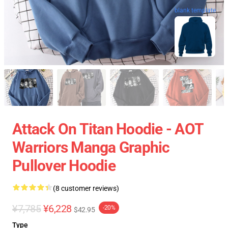
blank template
Attack On Titan Hoodie - AOT
Warriors Manga Graphic
Pullover Hoodie
(8 customer reviews)
¥7,785
¥6,228
-20%
$42.95
Type