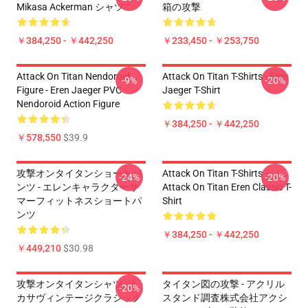
Mikasa Ackerman シャツ
箱の攻撃
￥384,250 - ￥442,250
￥233,450 - ￥253,750
Attack On Titan Nendoroid
Attack On Titan T-Shirts - Eren
-9%
-20%
Figure - Eren Jaeger PVC
Jaeger T-Shirt
Nendoroid Action Figure
￥384,250 - ￥442,250
￥578,550
$39.9
攻撃オンタイタンショートパ
Attack On Titan T-Shirts –
-24%
-20%
ンツ - エレンキャラクターサ
Attack On Titan Eren Classic T-
マーフィットネスショートパ
Shirt
ンツ
￥384,250 - ￥442,250
￥449,210
$30.98
攻撃オンタイタンシャツ - ミ
タイタン図の攻撃 - アクリル
-20%
カサヴィンテージクラシック
スタンド調査株式会社アクシ