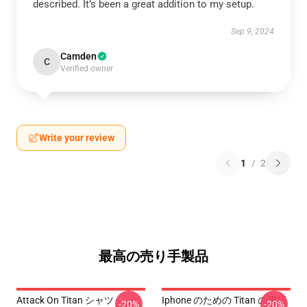
described. It’s been a great addition to my setup.
Sep 9, 2024
Camden
C
Verified owner
Write your review
1
/
2
最高の売り手製品
Attack On Titan シャツ -
Iphone のための Titan の電話
-20%
-20%