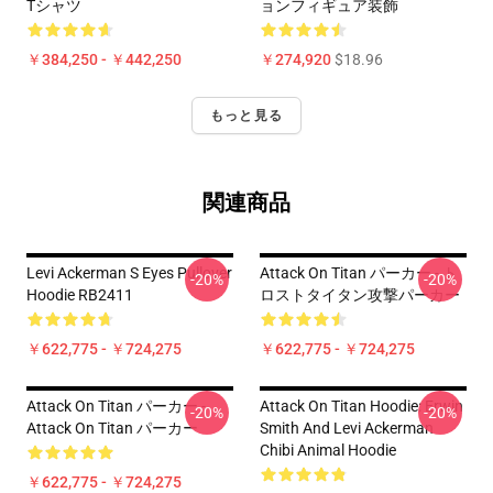
Tシャツ
ョンフィギュア装飾
￥384,250 - ￥442,250
￥274,920
$18.96
もっと見る
関連商品
Levi Ackerman S Eyes Pullover
Attack On Titan パーカー - ト
-20%
-20%
Hoodie RB2411
ロストタイタン攻撃パーカー
￥622,775 - ￥724,275
￥622,775 - ￥724,275
Attack On Titan パーカー -
Attack On Titan Hoodie: Erwin
-20%
-20%
Attack On Titan パーカー
Smith And Levi Ackerman
Chibi Animal Hoodie
￥622,775 - ￥724,275