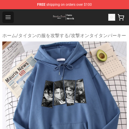
FREE
shipping on orders over $100
Attack On Titan Store - Official Attack On Titan Merchan
Open menu
ホーム
/
タイタンの服を攻撃する
/
攻撃オンタイタンパーキー