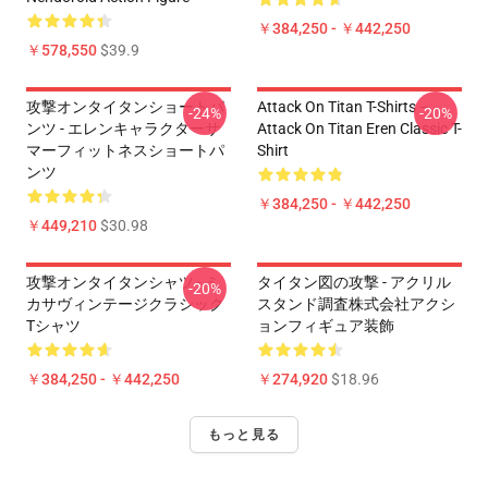
￥384,250 - ￥442,250
￥578,550
$39.9
攻撃オンタイタンショートパ
Attack On Titan T-Shirts –
-24%
-20%
ンツ - エレンキャラクターサ
Attack On Titan Eren Classic T-
マーフィットネスショートパ
Shirt
ンツ
￥384,250 - ￥442,250
￥449,210
$30.98
攻撃オンタイタンシャツ - ミ
タイタン図の攻撃 - アクリル
-20%
カサヴィンテージクラシック
スタンド調査株式会社アクシ
Tシャツ
ョンフィギュア装飾
￥384,250 - ￥442,250
￥274,920
$18.96
もっと見る