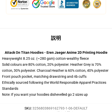
説明
modname=pictures&cols=1&colspace=10&rowspace=10&align=heart
Attack On Titan Hoodies - Eren Jaeger Anime 2D Printing Hoodie
Heavyweight 8.25 oz. (~280 gsm) cotton-wealthy fleece
Solid colours are 80% cotton, 20% polyester. Heather Grey is 70%
cotton, 30% polyester. Charcoal Heather is 60% cotton, 40% polyester
Front pouch pocket, matching drawstring and rib cuffs
Ethically sourced following the World Responsible Apparel Practices
Standards
Note: If you want your hoodies dishevelled go 2 sizes up
SKU
:
3256803869162793-1-06-DEFAULT