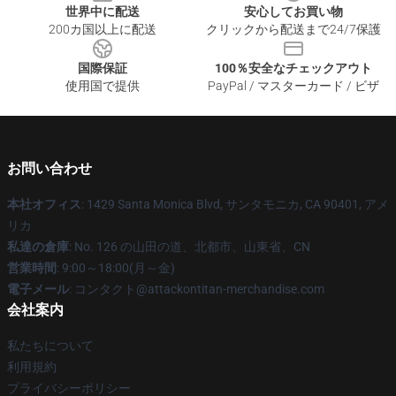
世界中に配送
安心してお買い物
200カ国以上に配送
クリックから配送まで24/7保護
国際保証
100％安全なチェックアウト
使用国で提供
PayPal / マスターカード / ビザ
お問い合わせ
本社オフィス
: 1429 Santa Monica Blvd, サンタモニカ, CA 90401, アメ
リカ
私達の倉庫
: No. 126 の山田の道、北都市、山東省、CN
営業時間
: 9:00～18:00(月～金)
電子メール
: コンタクト@attackontitan-merchandise.com
会社案内
私たちについて
利用規約
プライバシーポリシー