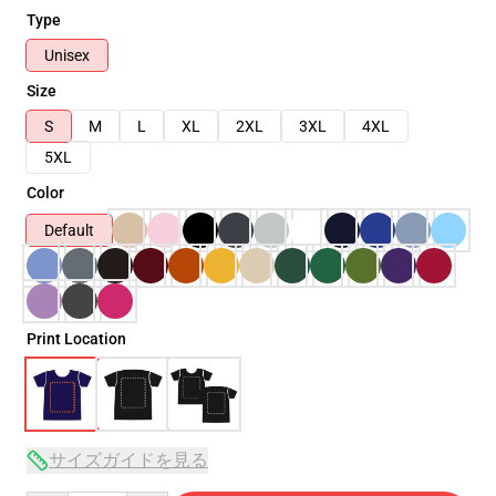
Type
Unisex
Size
S
M
L
XL
2XL
3XL
4XL
5XL
Color
Default
Print Location
サイズガイドを見る