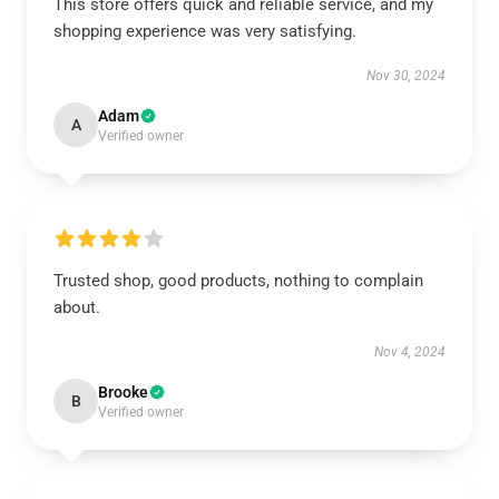
This store offers quick and reliable service, and my
shopping experience was very satisfying.
Nov 30, 2024
Adam
A
Verified owner
Trusted shop, good products, nothing to complain
about.
Nov 4, 2024
Brooke
B
Verified owner