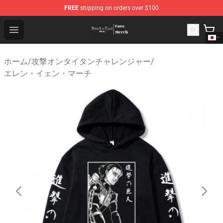
FREE
shipping on orders over $100
Attack On Titan Store - Official Attack On Titan Merchan
Open menu
ホーム
/
攻撃オンタイタンチャレンジャー
/
エレン・イェン・マーチ