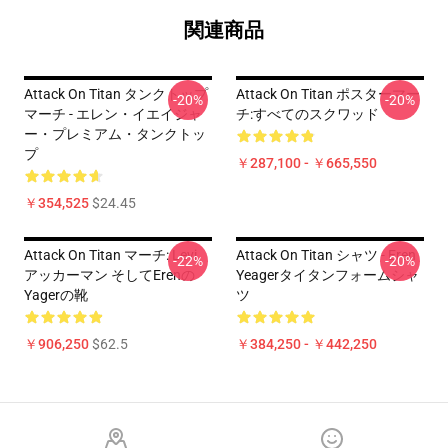
関連商品
Attack On Titan タンクトップ
Attack On Titan ポスターマー
-20%
-20%
マーチ - エレン・イエイジャ
チ:すべてのスクワッド
ー・プレミアム・タンクトッ
プ
￥287,100 - ￥665,550
￥354,525
$24.45
Attack On Titan マーチ: Levi
Attack On Titan シャツ - Eren
-22%
-20%
アッカーマン そしてErenの
Yeagerタイタンフォームシャ
Yagerの靴
ツ
￥906,250
$62.5
￥384,250 - ￥442,250
Footer