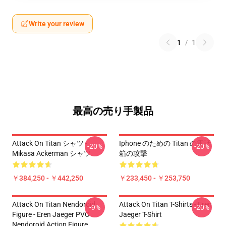
Write your review
1
/
1
最高の売り手製品
Attack On Titan シャツ -
Iphone のための Titan の電話
-20%
-20%
Mikasa Ackerman シャツ
箱の攻撃
￥384,250 - ￥442,250
￥233,450 - ￥253,750
Attack On Titan Nendoroid
Attack On Titan T-Shirts - Eren
-9%
-20%
Figure - Eren Jaeger PVC
Jaeger T-Shirt
Nendoroid Action Figure