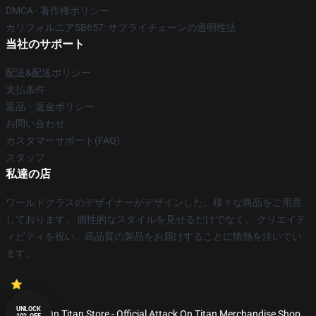
DMCA - 著作権ポリシー
カリフォルニアSB657: サプライチェーンの透明性法
当社のサポート
配送&配送ポリシー
支払条件
返品・返金ポリシー
お問い合わせ
カスタマーサポート(FAQ)
スタッフ
私達の店
ワールドクラスのデザイナーがデザインした、様々な商品をご用意
しております。 個性的なスタイルを見せるだけでなく、 クリエイテ
ィビティを祝い、高品質の製品をお届けすることに情熱を注いでい
ます。
UNLOCK
© Attack On Titan Store - Official Attack On Titan Merchandise Shop
10% OFF