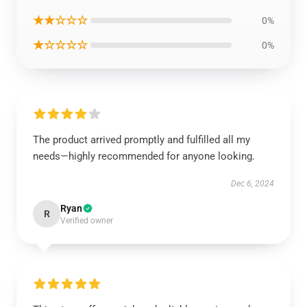
★★☆☆☆
0%
★☆☆☆☆
0%
The product arrived promptly and fulfilled all my
needs—highly recommended for anyone looking.
Dec 6, 2024
Ryan
R
Verified owner