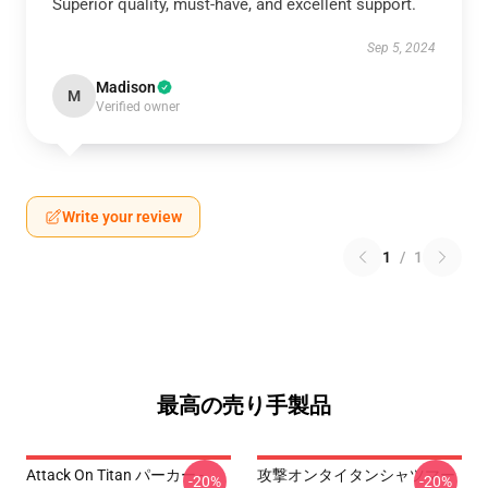
Superior quality, must-have, and excellent support.
Sep 5, 2024
Madison
M
Verified owner
Write your review
1
/
1
最高の売り手製品
Attack On Titan パーカー -
攻撃オンタイタンシャツマー
-20%
-20%