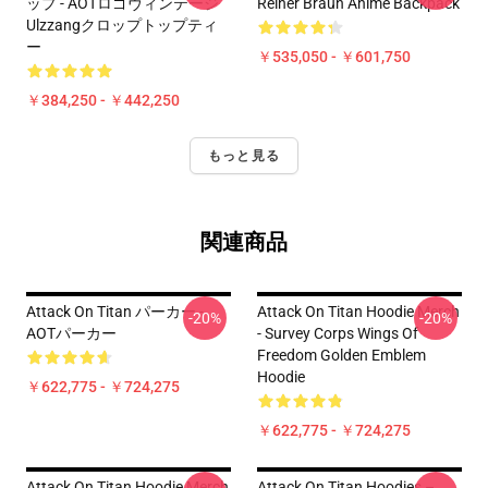
ップ - AOTロゴヴィンテージ
Reiner Braun Anime Backpack
Ulzzangクロップトップティ
ー
￥535,050 - ￥601,750
￥384,250 - ￥442,250
もっと見る
関連商品
Attack On Titan パーカー -
Attack On Titan Hoodie Merch
-20%
-20%
AOTパーカー
- Survey Corps Wings Of
Freedom Golden Emblem
Hoodie
￥622,775 - ￥724,275
￥622,775 - ￥724,275
Attack On Titan Hoodie Merch
Attack On Titan Hoodies –