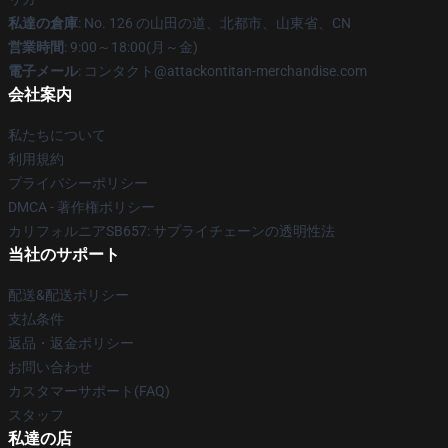
私達の倉庫
: No. 126 の山田の道、北都市、山東省、CN
営業時間
: 9:00～18:00(月～金)
電子メール
: コンタクト@attackontitan-merchandise.com
会社案内
私たちについて
利用規約
プライバシーポリシー
DMCA - 著作権ポリシー
カリフォルニアSB657: サプライチェーンの透明性法
当社のサポート
配送&配送ポリシー
支払条件
返品・返金ポリシー
お問い合わせ
カスタマーサポート(FAQ)
スタッフ
私達の店