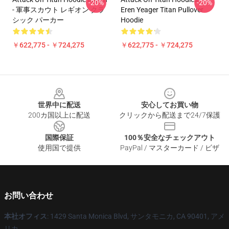
-20%
-20%
- 軍事スカウト レギオン クラ
Eren Yeager Titan Pullover
シック パーカー
Hoodie
￥622,775 - ￥724,275
￥622,775 - ￥724,275
Footer
世界中に配送
安心してお買い物
200カ国以上に配送
クリックから配送まで24/7保護
国際保証
100％安全なチェックアウト
使用国で提供
PayPal / マスターカード / ビザ
お問い合わせ
本社オフィス
: 1429 Santa Monica Blvd, サンタモニカ, CA 90401, アメ
リカ