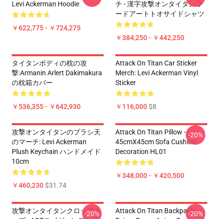
Levi Ackerman Hoodie
チ - 漢字攻撃オンタイタンワ
ードアートトオサイドシャツ
￥622,775 - ￥724,275
￥384,250 - ￥442,250
タイタンボディの枕の攻
Attack On Titan Car Sticker
撃:Armanin Arlert Dakimakura
Merch: Levi Ackerman Vinyl
の枕箱カバー
Sticker
￥536,355 - ￥642,930
￥116,000
$8
攻撃オンタイタンのプラシ天
Attack On Titan Pillow -
-20%
のマーチ: Levi Ackerman
45cmX45cm Sofa Cushion
Plush Keychain ハンドメイド
Decoration HL01
10cm
￥348,000 - ￥420,500
￥460,230
$31.74
攻撃オンタイタンクロップト
Attack On Titan Backpacks -
-20%
-20%