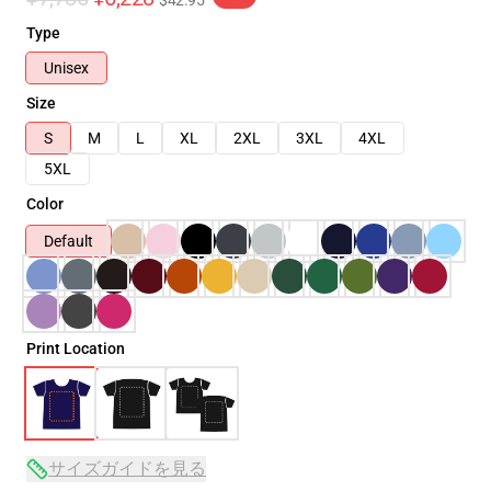
$42.95
Type
Unisex
Size
S
M
L
XL
2XL
3XL
4XL
5XL
Color
Default
Print Location
サイズガイドを見る