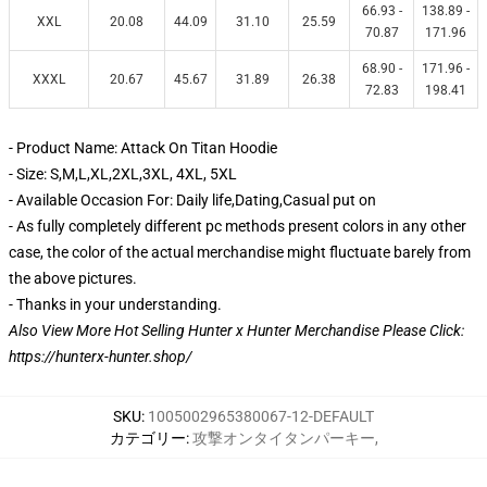
66.93 -
138.89 -
XXL
20.08
44.09
31.10
25.59
70.87
171.96
68.90 -
171.96 -
XXXL
20.67
45.67
31.89
26.38
72.83
198.41
- Product Name: Attack On Titan Hoodie
- Size: S,M,L,XL,2XL,3XL, 4XL, 5XL
- Available Occasion For: Daily life,Dating,Casual put on
- As fully completely different pc methods present colors in any other
case, the color of the actual merchandise might fluctuate barely from
the above pictures.
- Thanks in your understanding.
Also View More Hot Selling Hunter x Hunter Merchandise Please Click:
https://hunterx-hunter.shop/
SKU
:
1005002965380067-12-DEFAULT
カテゴリー
:
攻撃オンタイタンパーキー
,