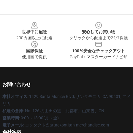
Footer
世界中に配送
安心してお買い物
200カ国以上に配送
クリックから配送まで24/7保護
国際保証
100％安全なチェックアウト
使用国で提供
PayPal / マスターカード / ビザ
お問い合わせ
本社オフィス
: 1429 Santa Monica Blvd, サンタモニカ, CA 90401, アメ
リカ
私達の倉庫
: No. 126 の山田の道、北都市、山東省、CN
営業時間
: 9:00～18:00(月～金)
電子メール
: コンタクト@attackontitan-merchandise.com
会社案内