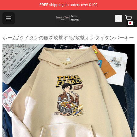
FREE
shipping on orders over $100
Attack On Titan Store - Official Attack On Titan Merchan
Open menu
ホーム
/
タイタンの服を攻撃する
/
攻撃オンタイタンパーキー