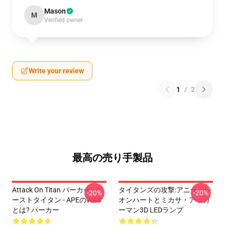
Mason
M
Verified owner
Write your review
1
/
2
最高の売り手製品
Attack On Titan パーカー - ビ
タイタンズの攻撃:アニー・レ
-20%
-20%
ーストタイタン - APEのWAS
オンハートとミカサ・アッカ
とは? パーカー
ーマン3D LEDランプ