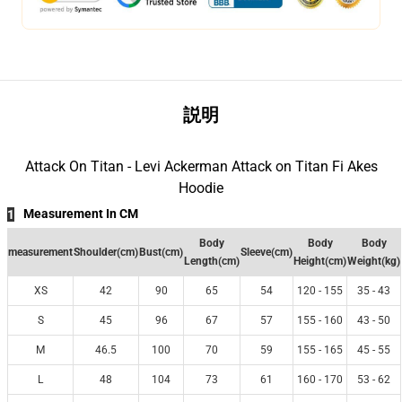
説明
Attack On Titan - Levi Ackerman Attack on Titan Fi Akes
Hoodie
Measurement In CM
1
Body
Body
Body
measurement
Shoulder(cm)
Bust(cm)
Sleeve(cm)
Length(cm)
Height(cm)
Weight(kg)
XS
42
90
65
54
120 - 155
35 - 43
S
45
96
67
57
155 - 160
43 - 50
M
46.5
100
70
59
155 - 165
45 - 55
L
48
104
73
61
160 - 170
53 - 62