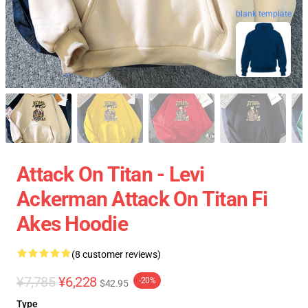
blank template
Attack On Titan - Levi
Ackerman Attack On Titan Fi
Akes Hoodie
(8 customer reviews)
¥7,785
¥6,228
-20%
$42.95
Type