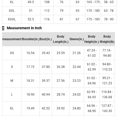
XL
49.5
108
76
63
165 - 175
58 - 65
XXL
51
112
79
65
170 - 180
63 - 78
XXXL
52.5
116
81
67
175 - 185
78 - 90
Measurement In Inch
2
Body
Body
Body
measurement
Shoulder(in.)
Bust(in.)
Sleeve(in.)
Length(in.)
Height(in.)
Weight(lb)
47.24 -
77.16 -
XS
16.54
35.43
25.59
21.26
61.02
94.80
61.02 -
94.80 -
S
17.72
37.80
26.38
22.44
62.99
110.23
61.02 -
99.21 -
M
18.31
39.37
27.56
23.23
64.96
121.25
62.99 -
116.84 -
L
18.90
40.94
28.74
24.02
66.93
136.68
64.96 -
127.87 -
XL
19.49
42.52
29.92
24.80
68.90
143.30