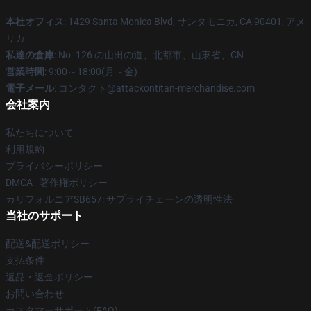
本社オフィス
: 1429 Santa Monica Blvd, サンタモニカ, CA 90401, アメ
リカ
私達の倉庫
: No. 126 の山田の道、北都市、山東省、CN
営業時間
: 9:00～18:00(月～金)
電子メール
: コンタクト@attackontitan-merchandise.com
会社案内
私たちについて
利用規約
プライバシーポリシー
DMCA - 著作権ポリシー
カリフォルニアSB657: サプライチェーンの透明性法
当社のサポート
配送&配送ポリシー
支払条件
返品・返金ポリシー
お問い合わせ
カスタマーサポート(FAQ)