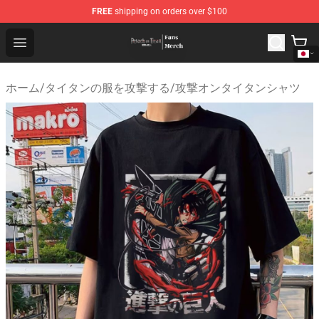
FREE
shipping on orders over $100
Attack On Titan Store - Official Attack On Titan Merchan
Open menu
ホーム
/
タイタンの服を攻撃する
/
攻撃オンタイタンシャツ