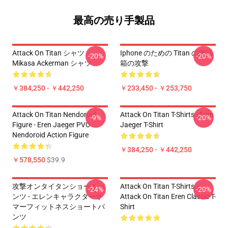
最高の売り手製品
Attack On Titan シャツ -
Iphone のための Titan の電話
-20%
-20%
Mikasa Ackerman シャツ
箱の攻撃
￥384,250 - ￥442,250
￥233,450 - ￥253,750
Attack On Titan Nendoroid
Attack On Titan T-Shirts - Eren
-9%
-20%
Figure - Eren Jaeger PVC
Jaeger T-Shirt
Nendoroid Action Figure
￥384,250 - ￥442,250
￥578,550
$39.9
攻撃オンタイタンショートパ
Attack On Titan T-Shirts –
-24%
-20%
ンツ - エレンキャラクターサ
Attack On Titan Eren Classic T-
マーフィットネスショートパ
Shirt
ンツ