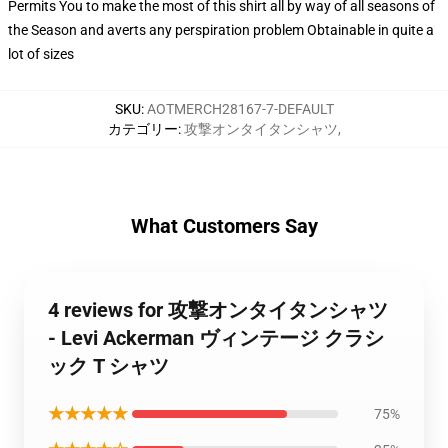
Permits You to make the most of this shirt all by way of all seasons of
the Season and averts any perspiration problem Obtainable in quite a
lot of sizes
SKU
:
AOTMERCH28167-7-DEFAULT
カテゴリー
:
攻撃オンタイタンシャツ
,
What Customers Say
4 reviews for 攻撃オンタイタンシャツ
- Levi Ackerman ヴィンテージ クラシ
ック T シャツ
★★★★★
75%