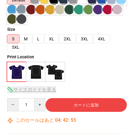
Default
Size
S
M
L
XL
2XL
3XL
4XL
5XL
Print Location
サイズガイドを見る
Quantity
カートに追加
このセールはあと
04
:
42
:
54