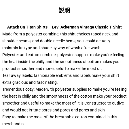
説明
Attack On Titan Shirts – Levi Ackerman Vintage Classic T-Shirt
Made from a polyester combine, this shirt choices taped neck and
shoulder seams, and double-needle hems, so it could actually
maintain its type and shade by way of wash after wash.
Polyester and cotton combine: polyester supplies make you’re feeling
the heat inside the chilly and the smoothness of cotton makes your
product smoother and more useful to make the most of.
Tear away labels: fashionable emblems and labels make your shirt
extra gracious and fascinating.
Tremendous cozy: Made with polyester supplies to make you’re feeling
the heat in chilly and the smoothness of the cotton make your product
smoother and useful to make the most of, it is Constructed to outlive
and would not irritate pores and pores and pores and skin
Easy to make the most of the breathable cotton contained in this
merchandise