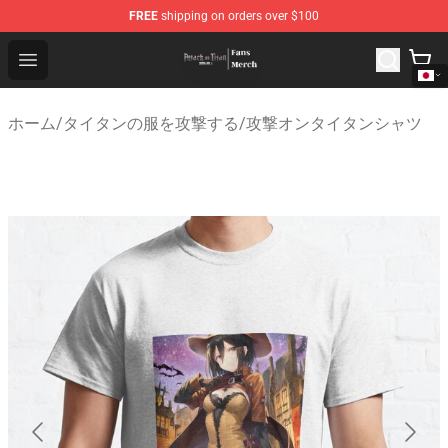
FREE
shipping on orders over $100
Attack On Titan Store - Official Attack On Titan Merchan
Open menu
ホーム
/
タイタンの服を攻撃する
/
攻撃オンタイタンシャツ