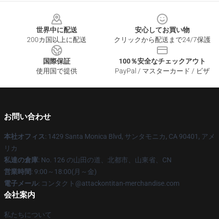
Footer
世界中に配送
安心してお買い物
200カ国以上に配送
クリックから配送まで24/7保護
国際保証
100％安全なチェックアウト
使用国で提供
PayPal / マスターカード / ビザ
お問い合わせ
本社オフィス
: 1429 Santa Monica Blvd, サンタモニカ, CA 90401, アメ
リカ
私達の倉庫
: No. 126 の山田の道、北都市、山東省、CN
営業時間
: 9:00～18:00(月～金)
電子メール
: コンタクト@attackontitan-merchandise.com
会社案内
私たちについて