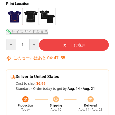
Print Location
サイズガイドを見る
Quantity
カートに追加
このセールはあと
04
:
47
:
54
Deliver to United States
Cost to ship:
$6.99
Standard - Order today to get by
Aug. 14 - Aug. 21
Production
Shipping
Delivered
Today
Aug. 10
Aug. 14 - Aug. 21