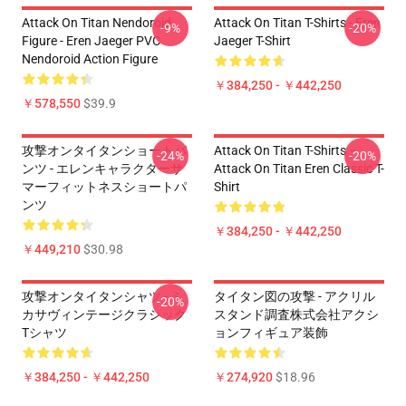
Attack On Titan Nendoroid
Attack On Titan T-Shirts - Eren
-9%
-20%
Figure - Eren Jaeger PVC
Jaeger T-Shirt
Nendoroid Action Figure
￥384,250 - ￥442,250
￥578,550
$39.9
攻撃オンタイタンショートパ
Attack On Titan T-Shirts –
-24%
-20%
ンツ - エレンキャラクターサ
Attack On Titan Eren Classic T-
マーフィットネスショートパ
Shirt
ンツ
￥384,250 - ￥442,250
￥449,210
$30.98
攻撃オンタイタンシャツ - ミ
タイタン図の攻撃 - アクリル
-20%
カサヴィンテージクラシック
スタンド調査株式会社アクシ
Tシャツ
ョンフィギュア装飾
￥384,250 - ￥442,250
￥274,920
$18.96