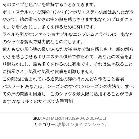
そのタイプと色合いを維持することができます。
ポリエステルおよび綿のコンバイン:ポリエステル供給はあなたが冷
やかで、綿の滑らかさの中の熱を感じさせますあなたのプロダクト
をより滑らかにし、多くを作るために有用です。
ラベルを剥がす:ファッショナブルなエンブレムとラベルは、あなた
のシャツを贅沢で魅力的なものにします。
途方もない居心地の良い:あなたが冷やかで熱を感じさせ、綿の滑ら
かさを感じさせるポリエステル供給で作られて、あなたの製品をよ
り滑らかにし、最も多くを作るのに有用です、それは生き残ること
に指示され、気孔や気孔や皮膚を刺激しません
この商品に含まれている通気性の綿のほとんどを作ること容易
パスワード あなたは、シーズンのすべてのシーズンの方法で、すべ
ての汗の問題を回避し、このシャツを最大限に活用することができ
ます かなり多くのサイズで入手可能
SKU
:
AOTMERCH43329-3-02-DEFAULT
カテゴリー
:
攻撃オンタイタンシャツ
,