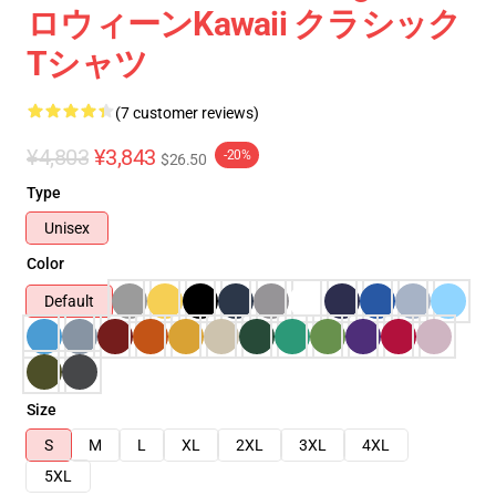
ロウィーンkawaii クラシック
Tシャツ
(7 customer reviews)
¥4,803
¥3,843
-20%
$26.50
Type
Unisex
Color
Default
Size
S
M
L
XL
2XL
3XL
4XL
5XL