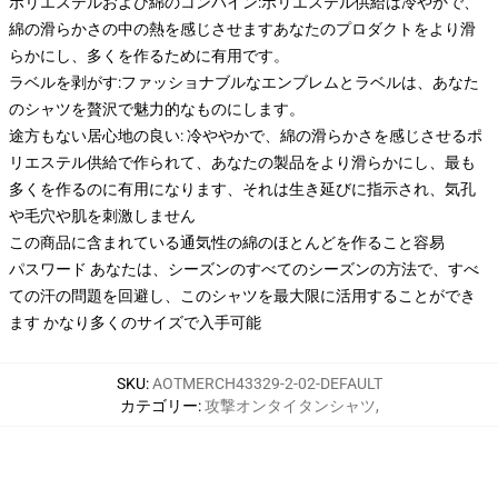
ポリエステルおよび綿のコンバイン:ポリエステル供給は冷やかで、
綿の滑らかさの中の熱を感じさせますあなたのプロダクトをより滑
らかにし、多くを作るために有用です。
ラベルを剥がす:ファッショナブルなエンブレムとラベルは、あなた
のシャツを贅沢で魅力的なものにします。
途方もない居心地の良い: 冷ややかで、綿の滑らかさを感じさせるポ
リエステル供給で作られて、あなたの製品をより滑らかにし、最も
多くを作るのに有用になります、それは生き延びに指示され、気孔
や毛穴や肌を刺激しません
この商品に含まれている通気性の綿のほとんどを作ること容易
パスワード あなたは、シーズンのすべてのシーズンの方法で、すべ
ての汗の問題を回避し、このシャツを最大限に活用することができ
ます かなり多くのサイズで入手可能
SKU
:
AOTMERCH43329-2-02-DEFAULT
カテゴリー
:
攻撃オンタイタンシャツ
,