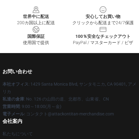
Footer
世界中に配送
安心してお買い物
200カ国以上に配送
クリックから配送まで24/7保護
国際保証
100％安全なチェックアウト
使用国で提供
PayPal / マスターカード / ビザ
お問い合わせ
本社オフィス
: 1429 Santa Monica Blvd, サンタモニカ, CA 90401, アメ
リカ
私達の倉庫
: No. 126 の山田の道、北都市、山東省、CN
営業時間
: 9:00～18:00(月～金)
電子メール
: コンタクト@attackontitan-merchandise.com
会社案内
私たちについて