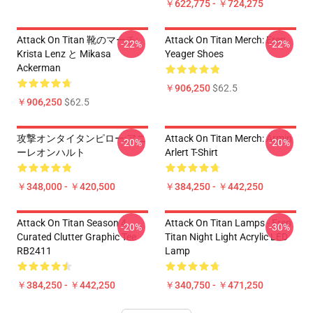
￥622,775 - ￥724,275
Attack On Titan 靴のマーチ:
Attack On Titan Merch: Eren
-22%
-22%
Krista Lenz と Mikasa
Yeager Shoes
Ackerman
￥906,250
$62.5
￥906,250
$62.5
攻撃オンタイタンピロー:アニ
Attack On Titan Merch: Armin
-20%
-20%
ーレオンハルト
Arlert T-Shirt
￥348,000 - ￥420,500
￥384,250 - ￥442,250
Attack On Titan Season 4
Attack On Titan Lamps - Eren
-20%
-30%
Curated Clutter Graphic Tee
Titan Night Light Acrylic LED
RB2411
Lamp
￥384,250 - ￥442,250
￥340,750 - ￥471,250