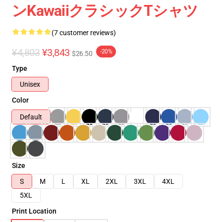
ンkawaiiクラシックTシャツ
(7 customer reviews)
¥4,803
¥3,843
-20%
$26.50
Type
Unisex
Color
Default
Size
S
M
L
XL
2XL
3XL
4XL
5XL
Print Location