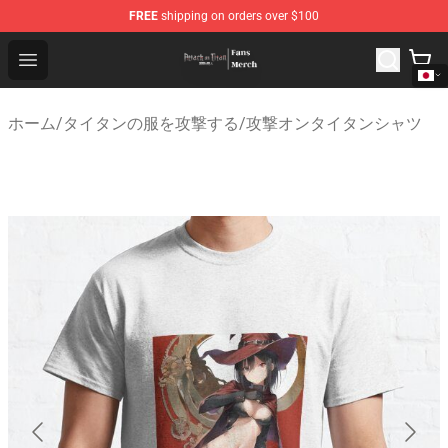
FREE
shipping on orders over $100
Attack On Titan Store - Official Attack On Titan Merchan
Open menu
ホーム
/
タイタンの服を攻撃する
/
攻撃オンタイタンシャツ