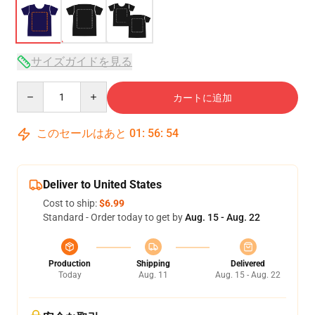
サイズガイドを見る
Quantity
カートに追加
このセールはあと
01
:
56
:
53
Deliver to United States
Cost to ship:
$6.99
Standard - Order today to get by
Aug. 15 - Aug. 22
Production
Shipping
Delivered
Today
Aug. 11
Aug. 15 - Aug. 22