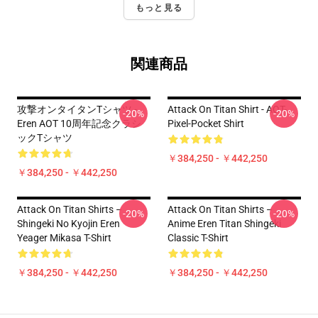
もっと見る
関連商品
攻撃オンタイタンTシャツ -
Attack On Titan Shirt - AOT-
-20%
-20%
Eren AOT 10周年記念クラシ
Pixel-Pocket Shirt
ックTシャツ
￥384,250 - ￥442,250
￥384,250 - ￥442,250
Attack On Titan Shirts –
Attack On Titan Shirts –
-20%
-20%
Shingeki No Kyojin Eren
Anime Eren Titan Shingeki
Yeager Mikasa T-Shirt
Classic T-Shirt
￥384,250 - ￥442,250
￥384,250 - ￥442,250