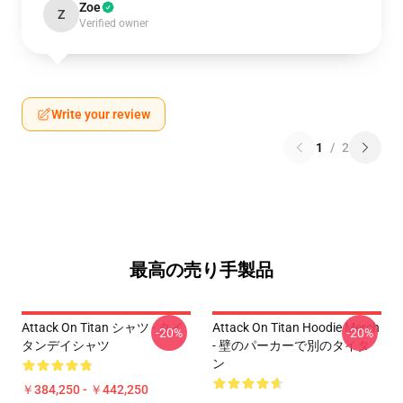
Zoe
Z
Verified owner
Write your review
1
/
2
最高の売り手製品
Attack On Titan シャツ - タイ
Attack On Titan Hoodie Merch
-20%
-20%
タンデイシャツ
- 壁のパーカーで別のタイタ
ン
￥384,250 - ￥442,250