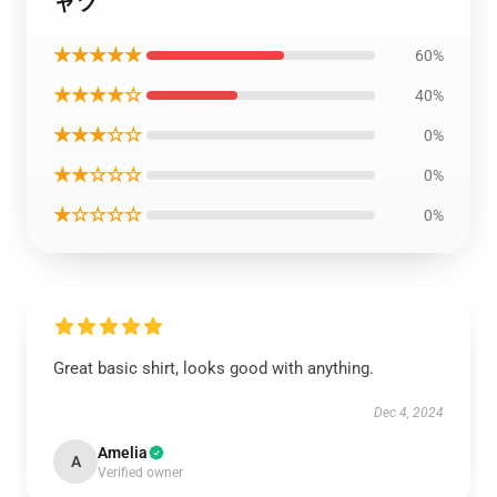
ャツ
★★★★★
60%
★★★★☆
40%
★★★☆☆
0%
★★☆☆☆
0%
★☆☆☆☆
0%
Great basic shirt, looks good with anything.
Dec 4, 2024
Amelia
A
Verified owner