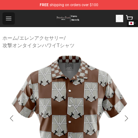
FREE
shipping on orders over $100
Attack On Titan Store - Official Attack On Titan Merchan
Open menu
ホーム
/
エレンアクセサリー
/
攻撃オンタイタンハワイTシャツ