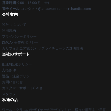
営業時間
: 9:00～18:00(月～金)
電子メール
: コンタクト@attackontitan-merchandise.com
会社案内
私たちについて
利用規約
プライバシーポリシー
DMCA - 著作権ポリシー
カリフォルニアSB657: サプライチェーンの透明性法
当社のサポート
配送&配送ポリシー
支払条件
返品・返金ポリシー
お問い合わせ
カスタマーサポート(FAQ)
スタッフ
私達の店
ワールドクラスのデザイナーがデザインした、様々な商品をご用意