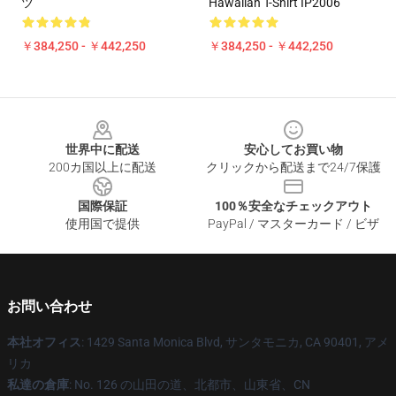
ツ
Hawaiian T-Shirt IP2006
￥384,250 - ￥442,250
￥384,250 - ￥442,250
Footer
世界中に配送
安心してお買い物
200カ国以上に配送
クリックから配送まで24/7保護
国際保証
100％安全なチェックアウト
使用国で提供
PayPal / マスターカード / ビザ
お問い合わせ
本社オフィス
: 1429 Santa Monica Blvd, サンタモニカ, CA 90401, アメ
リカ
私達の倉庫
: No. 126 の山田の道、北都市、山東省、CN