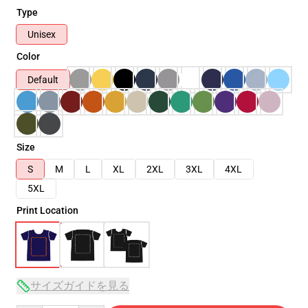
Type
Unisex
Color
Default
Size
S
M
L
XL
2XL
3XL
4XL
5XL
Print Location
サイズガイドを見る