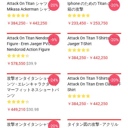
Attack On Titan シャツ -
Iphone のための Titan の電話
-20%
-20%
Mikasa Ackerman シャツ
箱の攻撃
￥384,250 - ￥442,250
￥233,450 - ￥253,750
Attack On Titan Nendoroid
Attack On Titan T-Shirts - Eren
-9%
-20%
Figure - Eren Jaeger PVC
Jaeger T-Shirt
Nendoroid Action Figure
￥384,250 - ￥442,250
￥578,550
$39.9
攻撃オンタイタンショートパ
Attack On Titan T-Shirts –
-24%
-20%
ンツ - エレンキャラクターサ
Attack On Titan Eren Classic T-
マーフィットネスショートパ
Shirt
ンツ
￥384,250 - ￥442,250
￥449,210
$30.98
攻撃オンタイタンシャツ - ミ
タイタン図の攻撃 - アクリル
-20%