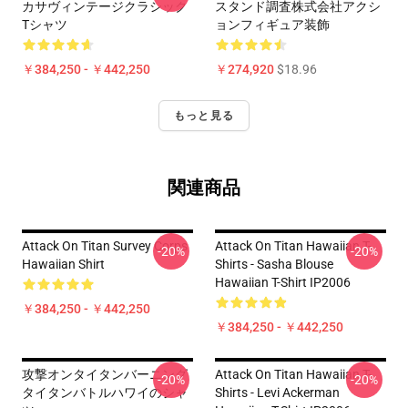
カサヴィンテージクラシック
スタンド調査株式会社アクシ
Tシャツ
ョンフィギュア装飾
￥384,250 - ￥442,250
￥274,920
$18.96
もっと見る
関連商品
Attack On Titan Survey Corps
Attack On Titan Hawaiian T-
-20%
-20%
Hawaiian Shirt
Shirts - Sasha Blouse
Hawaiian T-Shirt IP2006
￥384,250 - ￥442,250
￥384,250 - ￥442,250
攻撃オンタイタンバーニング
Attack On Titan Hawaiian T-
-20%
-20%
タイタンバトルハワイのシャ
Shirts - Levi Ackerman