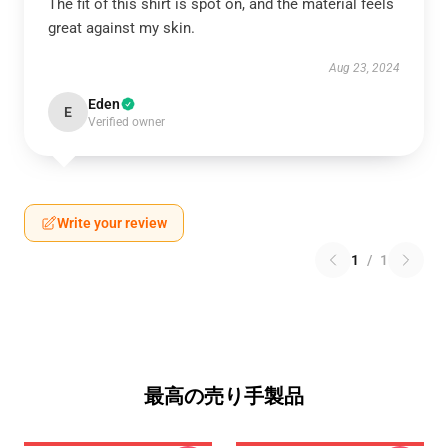
The fit of this shirt is spot on, and the material feels
great against my skin.
Aug 23, 2024
Eden
E
Verified owner
Write your review
1
/
1
最高の売り手製品