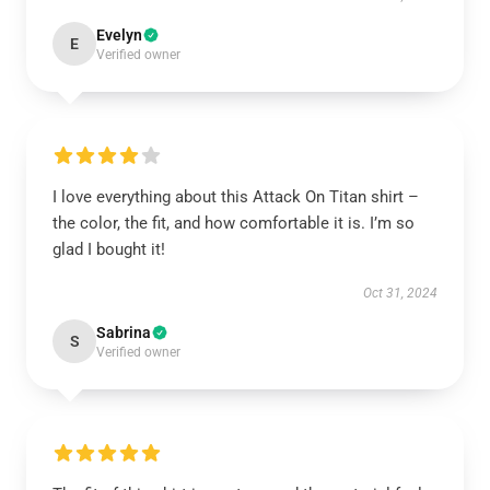
Evelyn
E
Verified owner
I love everything about this Attack On Titan shirt –
the color, the fit, and how comfortable it is. I’m so
glad I bought it!
Oct 31, 2024
Sabrina
S
Verified owner