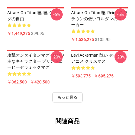
Attack On Titan 靴: 靴 ウィッ
Attack On Titan 靴: Reinerのブ
-6%
-5%
グの自由
ラウンの低いヨルダンのスニ
ーカー
￥1,449,275
$99.95
￥1,536,275
$105.95
攻撃オンタイタンマグ - AOT 3
Levi Ackerman 醜い セーター
-20%
-20%
主なキャラクター プリントコ
アニメ クリスマス
ーヒーセラミックマグ
￥593,775 - ￥695,275
￥362,500 - ￥420,500
もっと見る
関連商品