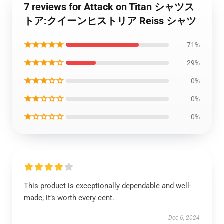
7 reviews for Attack on Titan シャツス
トア:クイーンヒストリア Reiss シャツ
★★★★★
71%
★★★★☆
29%
★★★☆☆
0%
★★☆☆☆
0%
★☆☆☆☆
0%
This product is exceptionally dependable and well-
made; it’s worth every cent.
Dec 6, 2024