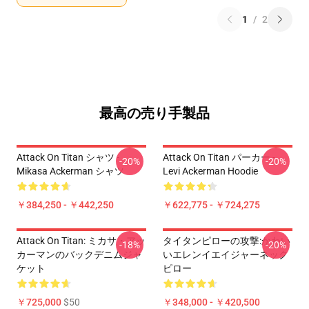
1
/
2
最高の売り手製品
Attack On Titan シャツ -
Attack On Titan パーカー -
-20%
-20%
Mikasa Ackerman シャツ
Levi Ackerman Hoodie
￥384,250 - ￥442,250
￥622,775 - ￥724,275
Attack On Titan: ミカサ・アッ
タイタンピローの攻撃:かわい
-18%
-20%
カーマンのバックデニムジャ
いエレンイエイジャーネック
ケット
ピロー
￥725,000
$50
￥348,000 - ￥420,500