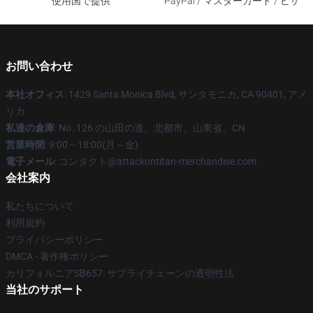
使用国で提供
PayPal / マスターカード / ビザ
お問い合わせ
本社オフィス
: 1429 Santa Monica Blvd, サンタモニカ, CA 90401, アメ
リカ
私達の倉庫
: No. 126 の山田の道、北都市、山東省、CN
営業時間
: 9:00～18:00(月～金)
電子メール
: コンタクト@attackontitan-merchandise.com
会社案内
私たちについて
利用規約
プライバシーポリシー
DMCA - 著作権ポリシー
カリフォルニアSB657: サプライチェーンの透明性法
当社のサポート