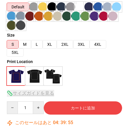
Default
Size
S
M
L
XL
2XL
3XL
4XL
5XL
Print Location
サイズガイドを見る
Quantity
カートに追加
このセールはあと
04
:
39
:
54