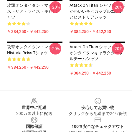
攻撃オンタイタン・マーチ:ヒ
Attack On Titan シャツストア:
-20%
-20%
ストリア・ライス・キビTシ
かわいいキビカップルエレン
ャツ
とヒストリアシャツ
￥384,250 - ￥442,250
￥384,250 - ￥442,250
攻撃オンタイタン・マーチ:
Attack On Titan シャツ - 攻撃
-20%
-20%
Historia Reiss Tシャツ
オンタイタンキャラクターフ
ルチームシャツ
￥384,250 - ￥442,250
￥384,250 - ￥442,250
Footer
世界中に配送
安心してお買い物
200カ国以上に配送
クリックから配送まで24/7保護
国際保証
100％安全なチェックアウト