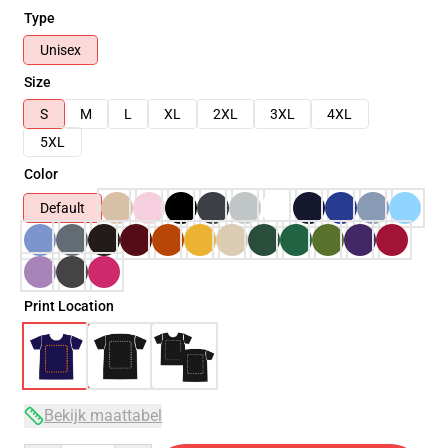
Type
Unisex
Size
S
M
L
XL
2XL
3XL
4XL
5XL
Color
Default
Print Location
Bekijk maattabel