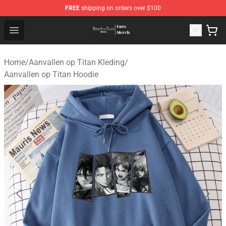
FREE
shipping on orders over $100
Attack On Titan Store - Official Attack On Titan Merchan
Open menu
Home
/
Aanvallen op Titan Kleding
/
Aanvallen op Titan Hoodie