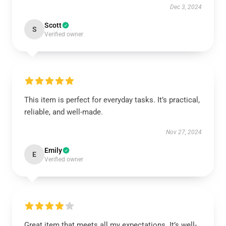
Dec 3, 2024
Scott
S
Verified owner
This item is perfect for everyday tasks. It’s practical,
reliable, and well-made.
Nov 27, 2024
Emily
E
Verified owner
Great item that meets all my expectations. It’s well-