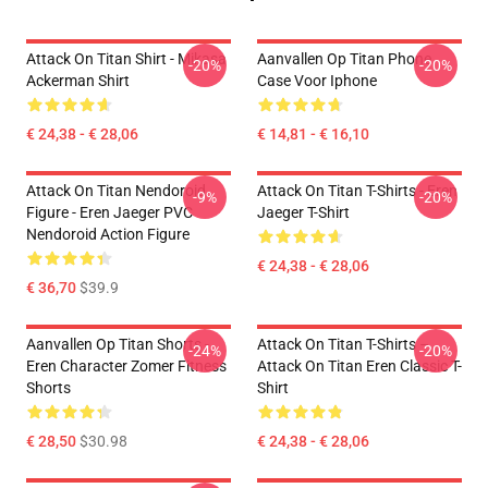
Attack On Titan Shirt - Mikasa
Aanvallen Op Titan Phone
-20%
-20%
Ackerman Shirt
Case Voor Iphone
€ 24,38 - € 28,06
€ 14,81 - € 16,10
Attack On Titan Nendoroid
Attack On Titan T-Shirts - Eren
-9%
-20%
Figure - Eren Jaeger PVC
Jaeger T-Shirt
Nendoroid Action Figure
€ 24,38 - € 28,06
€ 36,70
$39.9
Aanvallen Op Titan Shorts -
Attack On Titan T-Shirts –
-24%
-20%
Eren Character Zomer Fitness
Attack On Titan Eren Classic T-
Shorts
Shirt
€ 28,50
$30.98
€ 24,38 - € 28,06