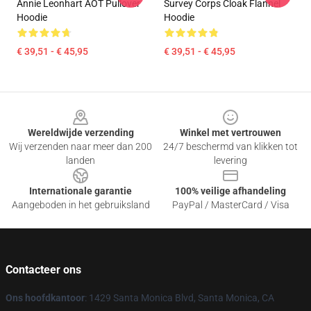
Annie Leonhart AOT Pullover
Survey Corps Cloak Flannel
Hoodie
Hoodie
€ 39,51 - € 45,95
€ 39,51 - € 45,95
Footer
Wereldwijde verzending
Winkel met vertrouwen
Wij verzenden naar meer dan 200
24/7 beschermd van klikken tot
landen
levering
Internationale garantie
100% veilige afhandeling
Aangeboden in het gebruiksland
PayPal / MasterCard / Visa
Contacteer ons
Ons hoofdkantoor
: 1429 Santa Monica Blvd, Santa Monica, CA