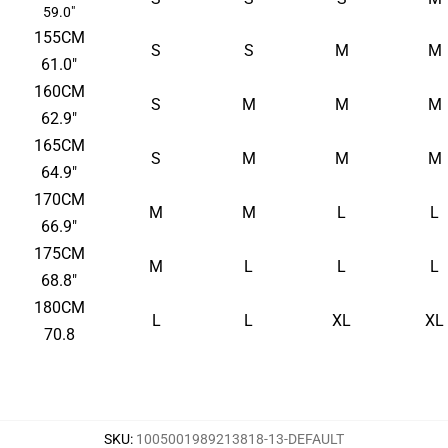
59.0"
155CM
S
S
M
M
61.0"
160CM
S
M
M
M
62.9"
165CM
S
M
M
M
64.9"
170CM
M
M
L
L
66.9"
175CM
M
L
L
L
68.8"
180CM
L
L
XL
XL
70.8
SKU
:
1005001989213818-13-DEFAULT