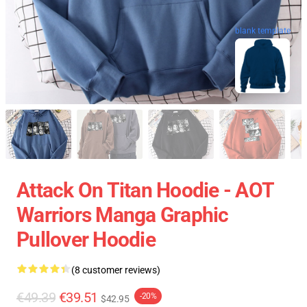
blank template
Attack On Titan Hoodie - AOT
Warriors Manga Graphic
Pullover Hoodie
(8 customer reviews)
€49.39
€39.51
-20%
$42.95