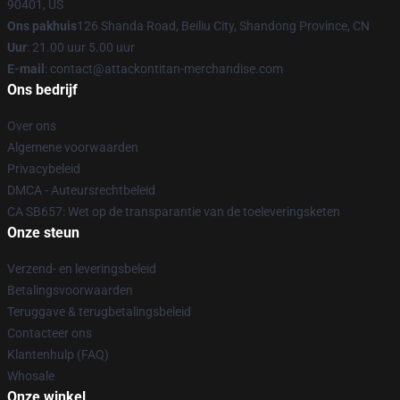
90401, US
Ons pakhuis
126 Shanda Road, Beiliu City, Shandong Province, CN
Uur
: 21.00 uur 5.00 uur
E-mail
: contact@attackontitan-merchandise.com
Ons bedrijf
Over ons
Algemene voorwaarden
Privacybeleid
DMCA - Auteursrechtbeleid
CA SB657: Wet op de transparantie van de toeleveringsketen
Onze steun
Verzend- en leveringsbeleid
Betalingsvoorwaarden
Teruggave & terugbetalingsbeleid
Contacteer ons
Klantenhulp (FAQ)
Whosale
Onze winkel