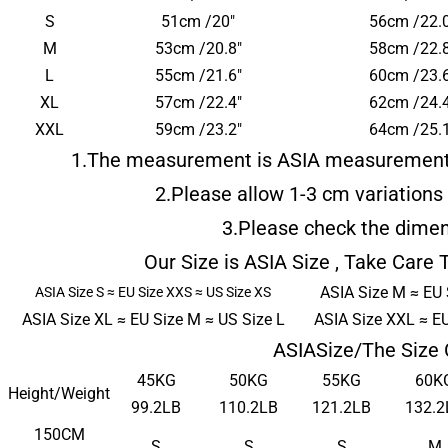
S
51cm /20"
56cm /22.0
M
53cm /20.8"
58cm /22.8
L
55cm /21.6"
60cm /23.6
XL
57cm /22.4"
62cm /24.4
XXL
59cm /23.2"
64cm /25.1
1.The measurement is
ASIA measuremen
2.Please allow
1-3 cm
variation
3.Please check the dimen
Our Size is
ASIA
Size , Take Care 
ASIA Size M ≈ EU 
ASIA Size S ≈ EU Size XXS ≈ US Size XS
ASIA Size XL ≈ EU Size M ≈ US Size L
ASIA Size XXL ≈ EU
ASIA
Size/The Size 
45KG
50KG
55KG
60K
Height/Weight
99.2LB
110.2LB
121.2LB
132.2
150CM
S
S
S
M