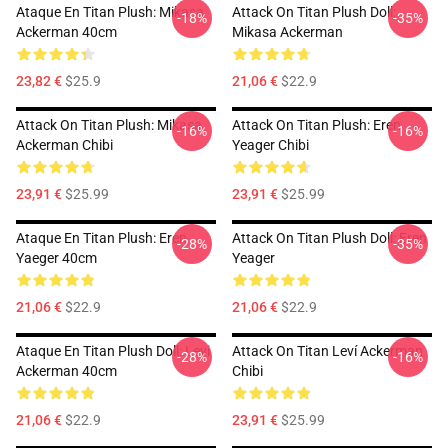
Ataque En Titan Plush: Mikasa
Attack On Titan Plush Doll:
-18%
-35%
Ackerman 40cm
Mikasa Ackerman
23,82 €
$25.9
21,06 €
$22.9
Attack On Titan Plush: Mikasa
Attack On Titan Plush: Eren
-16%
-16%
Ackerman Chibi
Yeager Chibi
23,91 €
$25.99
23,91 €
$25.99
Ataque En Titan Plush: Eren
Attack On Titan Plush Doll: Eren
-28%
-35%
Yaeger 40cm
Yeager
21,06 €
$22.9
21,06 €
$22.9
Ataque En Titan Plush Doll: Levi
Attack On Titan Leví Ackerman
-28%
-16%
Ackerman 40cm
Chibi
21,06 €
$22.9
23,91 €
$25.99