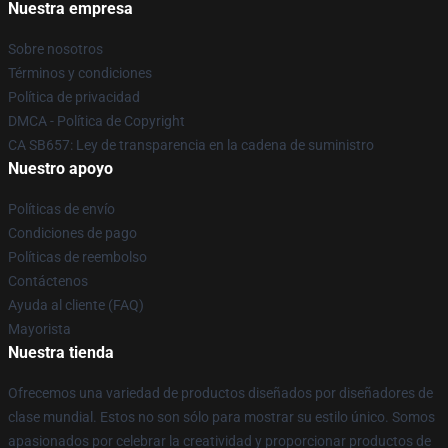
Nuestra empresa
Sobre nosotros
Términos y condiciones
Política de privacidad
DMCA - Política de Copyright
CA SB657: Ley de transparencia en la cadena de suministro
Nuestro apoyo
Políticas de envío
Condiciones de pago
Políticas de reembolso
Contáctenos
Ayuda al cliente (FAQ)
Mayorista
Nuestra tienda
Ofrecemos una variedad de productos diseñados por diseñadores de
clase mundial. Estos no son sólo para mostrar su estilo único. Somos
apasionados por celebrar la creatividad y proporcionar productos de