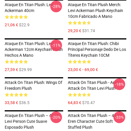
Ataque En Titan Plush: Levi
Ataque En Titan Plush Merch:
-28%
Ackerman 40cm
Levi Ackerman Plush Keychain
10cm Fabricado A Mano
21,06 €
$22.9
29,20 €
$31.74
Ataque En Titan Plush: Levi
Ataque En Titan Plush: Chibi
-11%
Ackerman 12cm Keychain Plush
Principal Personaje Dedo De Los
Hechos A Mano
Títeres Keychain 10CM
27,59 €
$29.99
23,00 € - 69,00 €
Attack On Titan Plush: Wings Of
Attack On Titan Plush - Anime
-18%
Freedom Plush
Attack On Titan Levi Plush
33,58 €
$36.5
64,83 €
$70.47
Ataque En Titan Plush – 45cm
Attack On Titan Plush – 45cm
-20%
-33%
Levi Person Cute Suave
Eren Character Cute Soft
Esposado Plush
Stuffed Plush