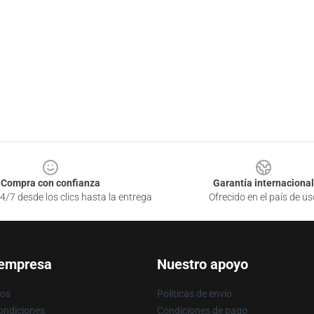
Compra con confianza
Garantía internacional
4/7 desde los clics hasta la entrega
Ofrecido en el país de us
 empresa
Nuestro apoyo
ros
Políticas de envío
ondiciones
Condiciones de pago