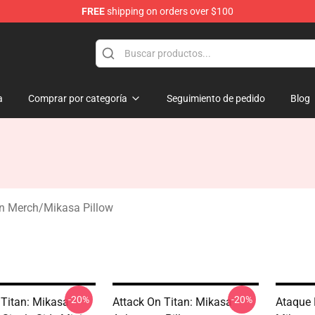
FREE
shipping on orders over $100
andise Shop
a
Comprar por categoría
Seguimiento de pedido
Blog
n Merch
/
Mikasa Pillow
-20%
-20%
 Titan: Mikasa
Attack On Titan: Mikasa
Ataque 