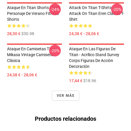
Ataque En Titan Shorts - Eren
Attack On Titan T-Shirts –
-24%
-20%
Personaje De Verano Fitness
Attack On Titan Eren Classic T-
Shorts
Shirt
28,50 €
$30.98
24,38 € - 28,06 €
Ataque En Camisetas Titan -
Ataque En Las Figuras De
-20%
Mikasa Vintage Camiseta
Titan - Acrílico Stand Survey
Clásica
Corps Figuras De Acción
Decoración
24,38 € - 28,06 €
17,44 €
$18.96
VER MÁS
Productos relacionados