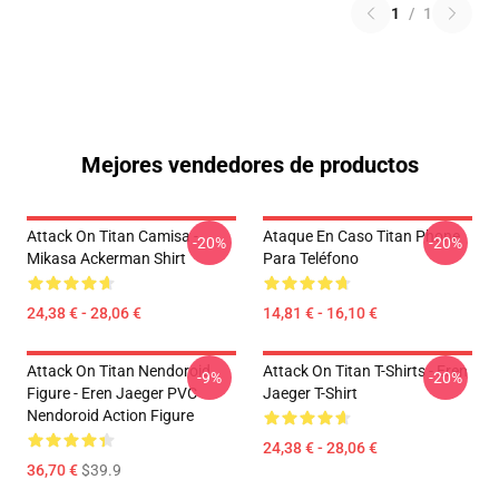
1
/
1
Mejores vendedores de productos
Attack On Titan Camisa -
Ataque En Caso Titan Phone
-20%
-20%
Mikasa Ackerman Shirt
Para Teléfono
24,38 € - 28,06 €
14,81 € - 16,10 €
Attack On Titan Nendoroid
Attack On Titan T-Shirts - Eren
-9%
-20%
Figure - Eren Jaeger PVC
Jaeger T-Shirt
Nendoroid Action Figure
24,38 € - 28,06 €
36,70 €
$39.9