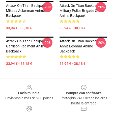
Attack On Titan Backpacks -
Attack On Titan Backpacks -
-20%
-20%
Mikasa Ackerman Anime
Military Police Brigade Green
Backpack
Anime Backpack
33,94 € - 38,18 €
33,94 € - 38,18 €
Attack On Titan Backpacks -
Attack On Titan Backpacks -
-20%
-20%
Garrison Regiment Anime
Annie Leonhar Anime
Backpack
Backpack
33,94 € - 38,18 €
33,94 € - 38,18 €
Footer
Envío mundial
Compra con confianza
Enviamos a más de 200 países
Protegido 24/7 desde los clics
hasta la entrega