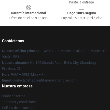
hasta la entrega
Garantía internacional
Pago 100% seguro
Ofrecido en el país de uso
PayPal / MasterCard / Visa
Contáctenos
Nuestra oficina principal
: 1429 Santa Monica Blvd, Santa Monica, CA
90401, EE.UU.
Nuestro almacén
: No 126 Shanda Road, Beiliu City, Shandong
Province, CN
Hora
: 9AM – 5PM (Mon – Fri)
Email
: contact@attackontitan-merchandise.com
Nuestra empresa
Sobre nosotros
Términos y condiciones
Política de privacidad