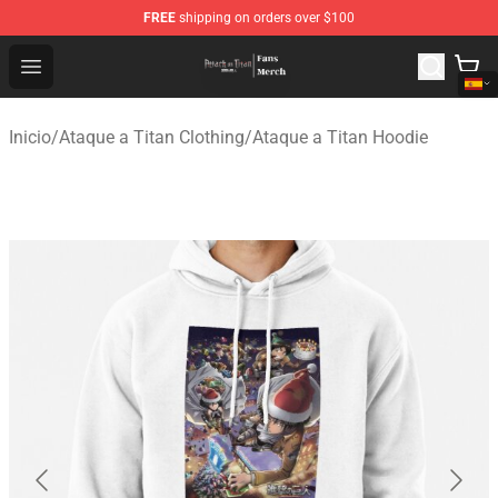
FREE
shipping on orders over $100
Attack On Titan Store - Official Attack On Titan Merchan
Open menu
Inicio
/
Ataque a Titan Clothing
/
Ataque a Titan Hoodie