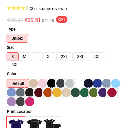
(3 customer reviews)
€49.39
€39.51
-20%
$42.95
Type
Unisex
Size
S
M
L
XL
2XL
3XL
4XL
5XL
Color
Default
Print Location