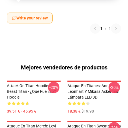
Write your review
1
/
1
Mejores vendedores de productos
Attack On Titan Hoodie -
Ataque En Titanes: Annie
-20%
-20%
Beast Titan - ¿Qué Fue Eso?
Leonhart Y Mikasa Ackerman
Hoodie
Lámpara LED 3D
39,51 € - 45,95 €
18,38 €
$19.98
Ataque En Titan Merch: Levi
Ataque En Titan Sweater: Eren
-20%