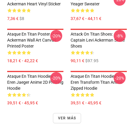
Ackerman Heart Vinyl Sticker
Yeager Sweater
7,36 €
$8
37,67 € - 44,11 €
Ataque En Titan Poster - Levi
Attack On Titan Shoes:
-20%
-8%
Ackerman Wall Art Canvas
Captain Levi Ackerman Skate
Printed Poster
Shoes
18,21 € - 42,22 €
90,11 €
$97.95
Ataque En Titan Hoodies -
Ataque En Titan Hoodies –
-20%
-20%
Eren Jaeger Anime 2D Printing
Eren Transform Titan Anime
Hoodie
Zipped Hoodie
39,51 € - 45,95 €
39,51 € - 45,95 €
VER MÁS