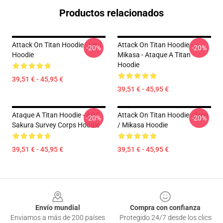
Productos relacionados
Attack On Titan Hoodie - Levi
Attack On Titan Hoodie -
-20%
-20%
Hoodie
Mikasa - Ataque A Titan
Hoodie
39,51 € - 45,95 €
39,51 € - 45,95 €
Ataque A Titan Hoodie - AOT
Attack On Titan Hoodie - Eren
-20%
-20%
Sakura Survey Corps Hoodie
/ Mikasa Hoodie
39,51 € - 45,95 €
39,51 € - 45,95 €
Footer
Envío mundial
Compra con confianza
Enviamos a más de 200 países
Protegido 24/7 desde los clics